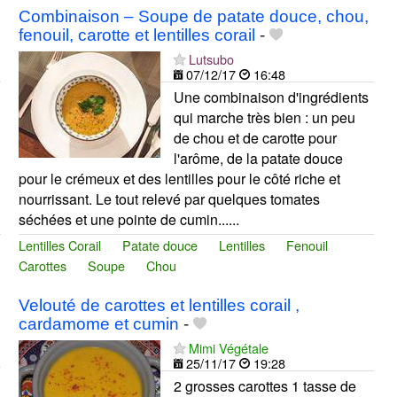
Combinaison – Soupe de patate douce, chou,
fenouil, carotte et lentilles corail
-
Lutsubo
07/12/17
16:48
Une combinaison d'ingrédients
qui marche très bien : un peu
de chou et de carotte pour
l'arôme, de la patate douce
pour le crémeux et des lentilles pour le côté riche et
nourrissant. Le tout relevé par quelques tomates
séchées et une pointe de cumin......
Lentilles Corail
Patate douce
Lentilles
Fenouil
Carottes
Soupe
Chou
Velouté de carottes et lentilles corail ,
cardamome et cumin
-
Mimi Végétale
25/11/17
19:28
2 grosses carottes 1 tasse de