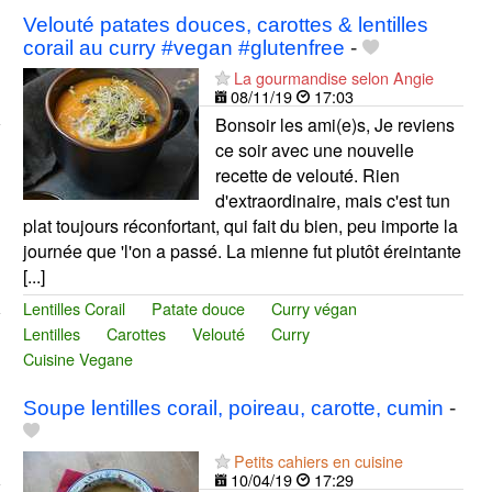
Velouté patates douces, carottes & lentilles
corail au curry #vegan #glutenfree
-
La gourmandise selon Angie
08/11/19
17:03
Bonsoir les ami(e)s, Je reviens
ce soir avec une nouvelle
recette de velouté. Rien
d'extraordinaire, mais c'est tun
plat toujours réconfortant, qui fait du bien, peu importe la
journée que 'l'on a passé. La mienne fut plutôt éreintante
[...]
Lentilles Corail
Patate douce
Curry végan
Lentilles
Carottes
Velouté
Curry
Cuisine Vegane
Soupe lentilles corail, poireau, carotte, cumin
-
Petits cahiers en cuisine
10/04/19
17:29