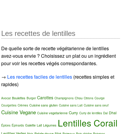
Les recettes de lentilles
De quelle sorte de recette végétarienne de lentilles
avez-vous envie ? Choisissez un plat ou un ingrédient
pour voir les recettes végés correspondantes.
→
Les recettes faciles de lentilles
(recettes simples et
rapides)
Carottes
Boulettes
Chou
Avocat
Burger
Champignons
Citrons
Courge
Cuisine sans gluten
Courgettes
Crèmes
Cuisine sans Lait
Cuisine sans oeuf
Cuisine Vegane
Curry
Dhal
Cuisine vegetarienne
Curry de lentilles
Dal
Lentilles Corail
Galette
Lait
Légumes
Épices
Épinards
Lentilles Vertes
Patate douce
Noix
Pâté
Poireaux
Pois chiche
Poivrons