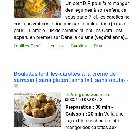
Un petit DIP pour faire manger
des légumes à son enfant, ça
vous parle ? Ici, les carottes ne
sont pas vraiment adoptées par le loulou donc je ruse
pour… L’article DIP de carottes et lentilles Corail est
apparu en premier sur Dans la cuisine {végétalienne}...
Lentilles Corail
Lentilles
Carottes
Dips
Boulettes lentilles-carottes à la crème de
sarrasin { sans gluten, sans lait, sans oeufs}
-
Allergique Gourmand
30/11/18
08:13
Préparation :
30 min -
Cuisson :
20 min
Voilà une
façon bien cachée de faire
manger des carottes aux