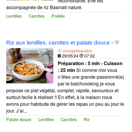
réconfortante. Elle est
accompagnée de riz Basmati nature.
Lentilles
Carottes
Poêlée
Riz aux lentilles, carottes et patate douce
-
courgetteandco
29/05/24
07:02
Préparation :
5 min - Cuisson
:
25 min
Si comme moi vous
n’êtes une grande passionné(e)
par le batchcooking je vous
propose ce plat végétal, complet, rapide, savoureux et
surtout facile à réaliser !! En effet, à la maison nous
avons pour habitude de gérer les repas un peu au jour le
jour. J’ai...
Patate douce
Lentilles
Carottes
Riz