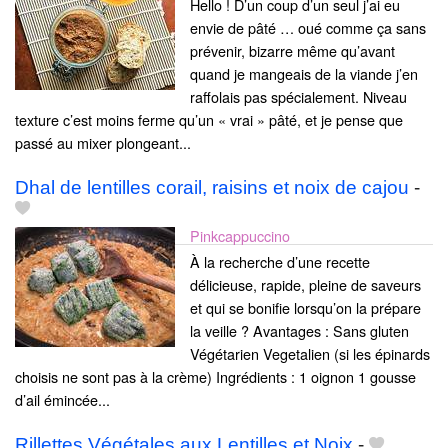
Hello ! D’un coup d’un seul j’ai eu
envie de pâté … oué comme ça sans
prévenir, bizarre même qu’avant
quand je mangeais de la viande j’en
raffolais pas spécialement. Niveau
texture c’est moins ferme qu’un « vrai » pâté, et je pense que
passé au mixer plongeant...
Dhal de lentilles corail, raisins et noix de cajou
-
Pinkcappuccino
À la recherche d’une recette
délicieuse, rapide, pleine de saveurs
et qui se bonifie lorsqu’on la prépare
la veille ? Avantages : Sans gluten
Végétarien Vegetalien (si les épinards
choisis ne sont pas à la crème) Ingrédients : 1 oignon 1 gousse
d’ail émincée...
Rillettes Végétales aux Lentilles et Noix
-