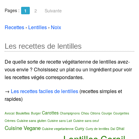
Pages :
1
2
Suivante
Recettes
›
Lentilles
›
Noix
Les recettes de lentilles
De quelle sorte de recette végétarienne de lentilles avez-
vous envie ? Choisissez un plat ou un ingrédient pour voir
les recettes végés correspondantes.
→
Les recettes faciles de lentilles
(recettes simples et
rapides)
Carottes
Boulettes
Chou
Avocat
Burger
Champignons
Citrons
Courge
Courgettes
Cuisine sans gluten
Crèmes
Cuisine sans Lait
Cuisine sans oeuf
Cuisine Vegane
Curry
Dhal
Cuisine vegetarienne
Curry de lentilles
Dal
Lentilles Corail