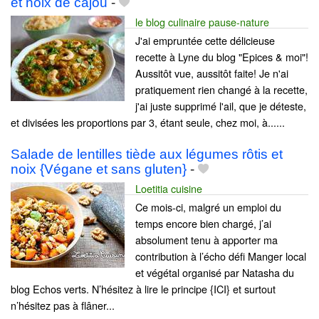
et noix de cajou
-
le blog culinaire pause-nature
J'ai empruntée cette délicieuse
recette à Lyne du blog "Epices & moi"!
Aussitôt vue, aussitôt faite! Je n'ai
pratiquement rien changé à la recette,
j'ai juste supprimé l'ail, que je déteste,
et divisées les proportions par 3, étant seule, chez moi, à......
Salade de lentilles tiède aux légumes rôtis et
noix {Végane et sans gluten}
-
Loetitia cuisine
Ce mois-ci, malgré un emploi du
temps encore bien chargé, j’ai
absolument tenu à apporter ma
contribution à l’écho défi Manger local
et végétal organisé par Natasha du
blog Echos verts. N’hésitez à lire le principe {ICI} et surtout
n’hésitez pas à flâner...