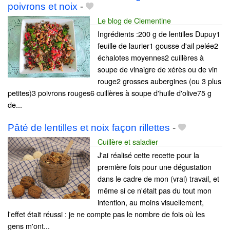
poivrons et noix
-
Le blog de Clementine
Ingrédients :200 g de lentilles Dupuy1
feuille de laurier1 gousse d'ail pelée2
échalotes moyennes2 cuillères à
soupe de vinaigre de xérès ou de vin
rouge2 grosses aubergines (ou 3 plus
petites)3 poivrons rouges6 cuillères à soupe d'huile d'olive75 g
de...
Pâté de lentilles et noix façon rillettes
-
Cuillère et saladier
J'ai réalisé cette recette pour la
première fois pour une dégustation
dans le cadre de mon (vrai) travail, et
même si ce n'était pas du tout mon
intention, au moins visuellement,
l'effet était réussi : je ne compte pas le nombre de fois où les
gens m'ont...