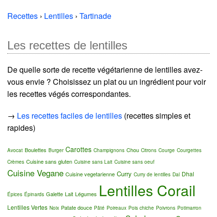
Recettes
›
Lentilles
›
Tartinade
Les recettes de lentilles
De quelle sorte de recette végétarienne de lentilles avez-
vous envie ? Choisissez un plat ou un ingrédient pour voir
les recettes végés correspondantes.
→
Les recettes faciles de lentilles
(recettes simples et
rapides)
Carottes
Boulettes
Chou
Avocat
Burger
Champignons
Citrons
Courge
Courgettes
Cuisine sans gluten
Crèmes
Cuisine sans Lait
Cuisine sans oeuf
Cuisine Vegane
Curry
Dhal
Cuisine vegetarienne
Curry de lentilles
Dal
Lentilles Corail
Galette
Lait
Légumes
Épices
Épinards
Lentilles Vertes
Patate douce
Noix
Pâté
Poireaux
Pois chiche
Poivrons
Potimarron