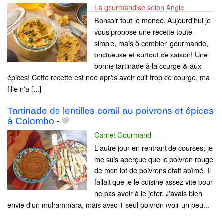
La gourmandise selon Angie
Bonsoir tout le monde, Aujourd'hui je
vous propose une recette toute
simple, mais ô combien gourmande,
onctueuse et surtout de saison! Une
bonne tartinade à la courge & aux
épices! Cette recette est née après avoir cuit trop de courge, ma
fille n'a [...]
Tartinade de lentilles corail au poivrons et épices
à Colombo
-
Carnet Gourmand
L'autre jour en rentrant de courses, je
me suis aperçue que le poivron rouge
de mon lot de poivrons était abîmé. Il
fallait que je le cuisine assez vite pour
ne pas avoir à le jeter. J'avais bien
envie d'un muhammara, mais avec 1 seul poivron (voir un peu...