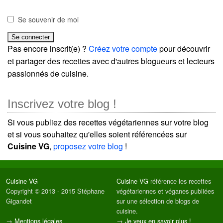
Se souvenir de moi
Pas encore inscrit(e) ?
Créez votre compte
pour découvrir
et partager des recettes avec d'autres blogueurs et lecteurs
passionnés de cuisine.
Inscrivez votre blog !
Si vous publiez des recettes végétariennes sur votre blog
et si vous souhaitez qu'elles soient référencées sur
Cuisine VG
,
proposez votre blog
!
Cuisine VG
Cuisine VG
référence les recettes
Copyright © 2013 - 2015 Stéphane
végétariennes et véganes publiées
Gigandet
sur une sélection de blogs de
cuisine.
→
Mentions légales
→
Je veux en savoir plus !