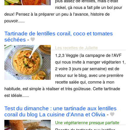
plus assez de lentilles, mais c'était
nickel, çà nous a fait pile un bol pour
deux! Pensez à la préparer un peu à l'avance, histoire de
pouvoir......
Tartinade de lentilles corail, coco et tomates
séchées
-
Les recettes de Juliette
1,2,3 Veggie (la campagne de l'AVF
qui nous invite à manger végétarien 1,
2 voire 3 jours par semaine) est de
retour sur le blog, avec une première
recette salée qui, comme à mon
habitude, est simple à réaliser et très goûteuse. Cette tartinade
est idéale......
Test du dimanche : une tartinade aux lentilles
corail du blog La cuisine d'Anna et Olivia
-
Une végétarienne presque parfaite
Recette de tartinade aux lentilles