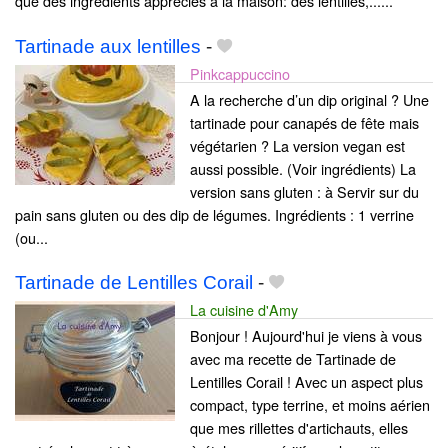
que des ingrédients appréciés à la maison: des lentilles,......
Tartinade aux lentilles
-
Pinkcappuccino
A la recherche d’un dip original ? Une
tartinade pour canapés de fête mais
végétarien ? La version vegan est
aussi possible. (Voir ingrédients) La
version sans gluten : à Servir sur du
pain sans gluten ou des dip de légumes. Ingrédients : 1 verrine
(ou...
Tartinade de Lentilles Corail
-
La cuisine d'Amy
Bonjour ! Aujourd'hui je viens à vous
avec ma recette de Tartinade de
Lentilles Corail ! Avec un aspect plus
compact, type terrine, et moins aérien
que mes rillettes d'artichauts, elles