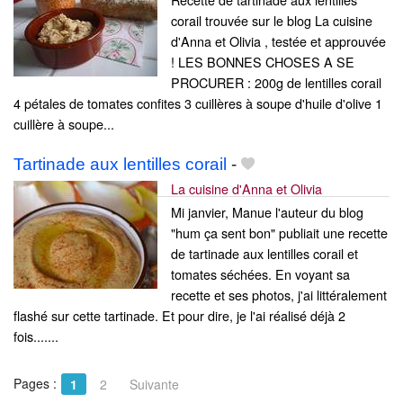
corail trouvée sur le blog La cuisine
d'Anna et Olivia , testée et approuvée
! LES BONNES CHOSES A SE
PROCURER : 200g de lentilles corail
4 pétales de tomates confites 3 cuillères à soupe d'huile d'olive 1
cuillère à soupe...
Tartinade aux lentilles corail
-
La cuisine d'Anna et Olivia
Mi janvier, Manue l'auteur du blog
"hum ça sent bon" publiait une recette
de tartinade aux lentilles corail et
tomates séchées. En voyant sa
recette et ses photos, j'ai littéralement
flashé sur cette tartinade. Et pour dire, je l'ai réalisé déjà 2
fois.......
Pages :
1
2
Suivante