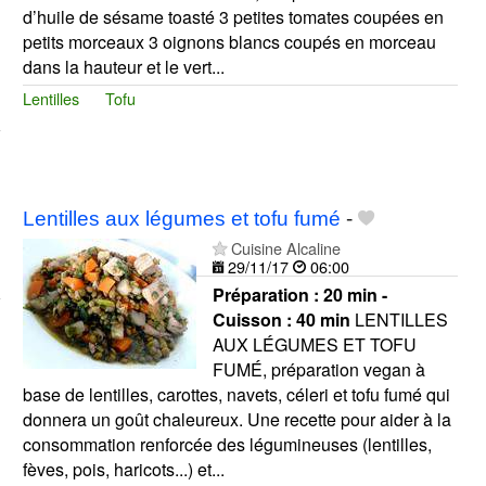
d’huile de sésame toasté 3 petites tomates coupées en
petits morceaux 3 oignons blancs coupés en morceau
dans la hauteur et le vert...
Lentilles
Tofu
Lentilles aux légumes et tofu fumé
-
Cuisine Alcaline
29/11/17
06:00
Préparation :
20 min -
Cuisson :
40 min
LENTILLES
AUX LÉGUMES ET TOFU
FUMÉ, préparation vegan à
base de lentilles, carottes, navets, céleri et tofu fumé qui
donnera un goût chaleureux. Une recette pour aider à la
consommation renforcée des légumineuses (lentilles,
fèves, pois, haricots...) et...