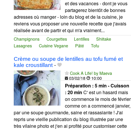
et des vacances - dont je vous
partagerez bientôt de bonnes
adresses où manger - loin du blog et de la cuisine, je
reviens vous proposer une nouvelle recette que j'avais
réalisée avant de partir et qui m'a vraiment...
Champignons
Courgettes
Lentilles
Shiitake
Lasagnes
Cuisine Vegane
Pâté
Tofu
Crème ou soupe de lentilles au tofu fumé et
kale croustillant
-
Cook A Life! by Maeva
03/02/18
10:00
Préparation :
5 min - Cuisson
:
20 min
C' est un hasard mais
on commence le mois de février
comme on a commencé janvier,
par une soupe gourmande, saine et rassasiante ! J'ai
repris une vieille publication du blog illustrée par une
très vilaine photo et j'en ai profité pour customiser cette