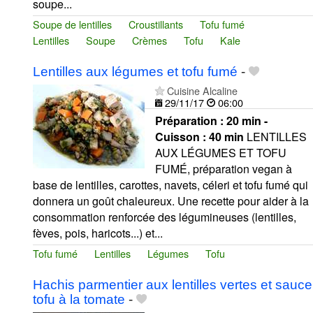
soupe...
Soupe de lentilles
Croustillants
Tofu fumé
Lentilles
Soupe
Crèmes
Tofu
Kale
Lentilles aux légumes et tofu fumé
-
Cuisine Alcaline
29/11/17
06:00
Préparation :
20 min -
Cuisson :
40 min
LENTILLES
AUX LÉGUMES ET TOFU
FUMÉ, préparation vegan à
base de lentilles, carottes, navets, céleri et tofu fumé qui
donnera un goût chaleureux. Une recette pour aider à la
consommation renforcée des légumineuses (lentilles,
fèves, pois, haricots...) et...
Tofu fumé
Lentilles
Légumes
Tofu
Hachis parmentier aux lentilles vertes et sauce
tofu à la tomate
-