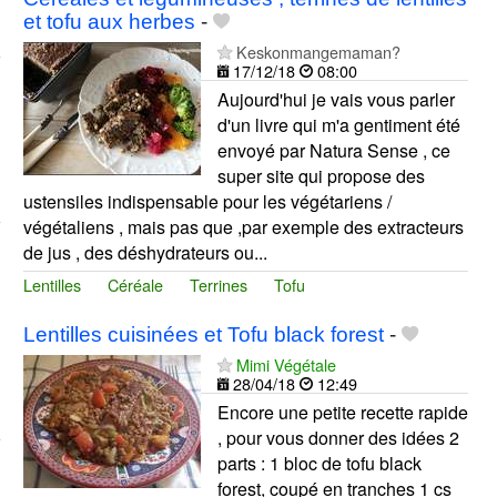
et tofu aux herbes
-
Keskonmangemaman?
17/12/18
08:00
Aujourd'hui je vais vous parler
d'un livre qui m'a gentiment été
envoyé par Natura Sense , ce
super site qui propose des
ustensiles indispensable pour les végétariens /
végétaliens , mais pas que ,par exemple des extracteurs
de jus , des déshydrateurs ou...
Lentilles
Céréale
Terrines
Tofu
Lentilles cuisinées et Tofu black forest
-
Mimi Végétale
28/04/18
12:49
Encore une petite recette rapide
, pour vous donner des idées 2
parts : 1 bloc de tofu black
forest, coupé en tranches 1 cs