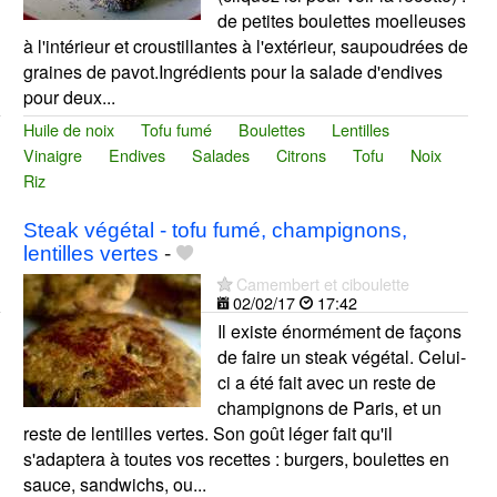
de petites boulettes moelleuses
à l'intérieur et croustillantes à l'extérieur, saupoudrées de
graines de pavot.Ingrédients pour la salade d'endives
pour deux...
Huile de noix
Tofu fumé
Boulettes
Lentilles
Vinaigre
Endives
Salades
Citrons
Tofu
Noix
Riz
Steak végétal - tofu fumé, champignons,
lentilles vertes
-
Camembert et ciboulette
02/02/17
17:42
Il existe énormément de façons
de faire un steak végétal. Celui-
ci a été fait avec un reste de
champignons de Paris, et un
reste de lentilles vertes. Son goût léger fait qu'il
s'adaptera à toutes vos recettes : burgers, boulettes en
sauce, sandwichs, ou...