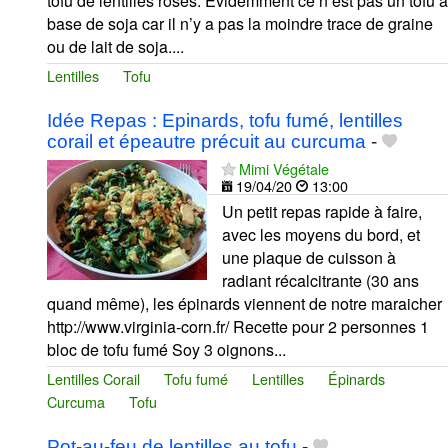
tofu de lentilles roses. Évidemment ce n’est pas un tofu à
base de soja car il n’y a pas la moindre trace de graine
ou de lait de soja....
Lentilles
Tofu
Idée Repas : Epinards, tofu fumé, lentilles
corail et épeautre précuit au curcuma
-
Mimi Végétale
19/04/20
13:00
Un petit repas rapide à faire,
avec les moyens du bord, et
une plaque de cuisson à
radiant récalcitrante (30 ans
quand même), les épinards viennent de notre maraicher
http://www.virginia-corn.fr/ Recette pour 2 personnes 1
bloc de tofu fumé Soy 3 oignons...
Lentilles Corail
Tofu fumé
Lentilles
Épinards
Curcuma
Tofu
Pot-au-feu de lentilles au tofu
-