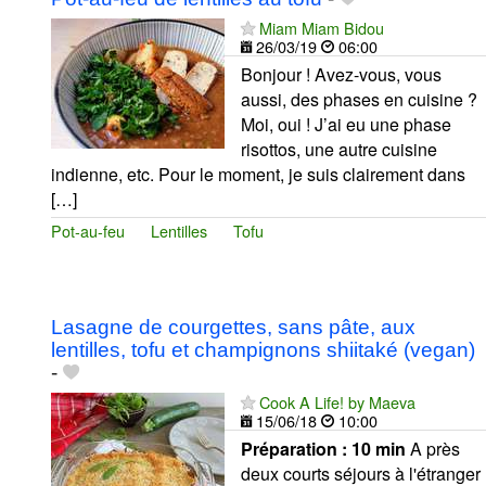
Miam Miam Bidou
26/03/19
06:00
Bonjour ! Avez-vous, vous
aussi, des phases en cuisine ?
Moi, oui ! J’ai eu une phase
risottos, une autre cuisine
indienne, etc. Pour le moment, je suis clairement dans
[…]
Pot-au-feu
Lentilles
Tofu
Lasagne de courgettes, sans pâte, aux
lentilles, tofu et champignons shiitaké (vegan)
-
Cook A Life! by Maeva
15/06/18
10:00
Préparation :
10 min
A près
deux courts séjours à l'étranger