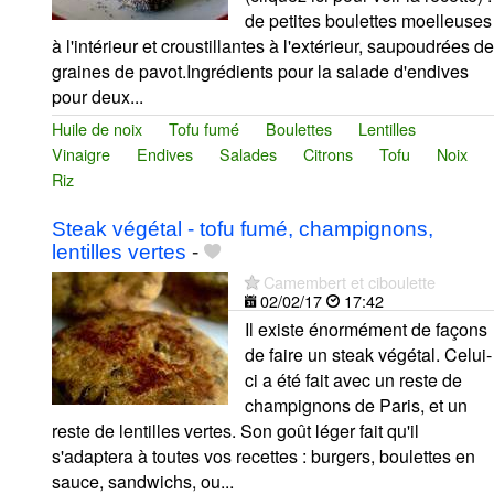
de petites boulettes moelleuses
à l'intérieur et croustillantes à l'extérieur, saupoudrées de
graines de pavot.Ingrédients pour la salade d'endives
pour deux...
Huile de noix
Tofu fumé
Boulettes
Lentilles
Vinaigre
Endives
Salades
Citrons
Tofu
Noix
Riz
Steak végétal - tofu fumé, champignons,
lentilles vertes
-
Camembert et ciboulette
02/02/17
17:42
Il existe énormément de façons
de faire un steak végétal. Celui-
ci a été fait avec un reste de
champignons de Paris, et un
reste de lentilles vertes. Son goût léger fait qu'il
s'adaptera à toutes vos recettes : burgers, boulettes en
sauce, sandwichs, ou...