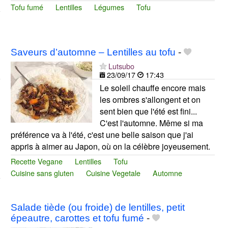
Tofu fumé
Lentilles
Légumes
Tofu
Saveurs d’automne – Lentilles au tofu
-
Lutsubo
23/09/17
17:43
Le soleil chauffe encore mais
les ombres s'allongent et on
sent bien que l'été est fini...
C'est l'automne. Même si ma
préférence va à l'été, c'est une belle saison que j'ai
appris à aimer au Japon, où on la célèbre joyeusement.
Recette Vegane
Lentilles
Tofu
Cuisine sans gluten
Cuisine Vegetale
Automne
Salade tiède (ou froide) de lentilles, petit
épeautre, carottes et tofu fumé
-