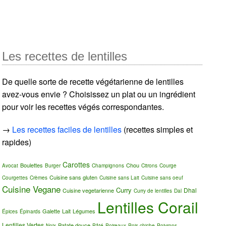
Les recettes de lentilles
De quelle sorte de recette végétarienne de lentilles
avez-vous envie ? Choisissez un plat ou un ingrédient
pour voir les recettes végés correspondantes.
→
Les recettes faciles de lentilles
(recettes simples et
rapides)
Carottes
Boulettes
Chou
Avocat
Burger
Champignons
Citrons
Courge
Cuisine sans gluten
Courgettes
Crèmes
Cuisine sans Lait
Cuisine sans oeuf
Cuisine Vegane
Curry
Dhal
Cuisine vegetarienne
Curry de lentilles
Dal
Lentilles Corail
Galette
Lait
Légumes
Épices
Épinards
Lentilles Vertes
Patate douce
Noix
Pâté
Poireaux
Pois chiche
Poivrons