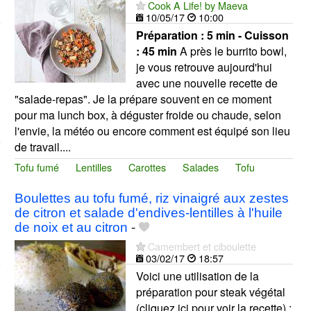
Cook A Life! by Maeva
10/05/17
10:00
Préparation :
5 min - Cuisson
:
45 min
A près le burrito bowl,
je vous retrouve aujourd'hui
avec une nouvelle recette de
"salade-repas". Je la prépare souvent en ce moment
pour ma lunch box, à déguster froide ou chaude, selon
l'envie, la météo ou encore comment est équipé son lieu
de travail....
Tofu fumé
Lentilles
Carottes
Salades
Tofu
Boulettes au tofu fumé, riz vinaigré aux zestes
de citron et salade d'endives-lentilles à l'huile
de noix et au citron
-
Camembert et ciboulette
03/02/17
18:57
Voici une utilisation de la
préparation pour steak végétal
(cliquez ici pour voir la recette) :