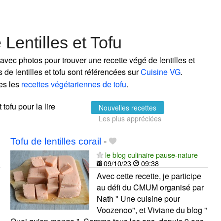
Lentilles et Tofu
 avec photos pour trouver une recette végé de lentilles et
s de lentilles et tofu sont référencées sur
Cuisine VG
.
es les
recettes végétariennes de tofu
.
 tofu pour la lire
Nouvelles recettes
Les plus appréciées
Tofu de lentilles corail
-
le blog culinaire pause-nature
09/10/23
09:38
Avec cette recette, je participe
au défi du CMUM organisé par
Nath " Une cuisine pour
Voozenoo", et Viviane du blog "