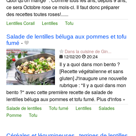
Quoi qu'on mange ". Comme tous les ans, depuis 9 ans,
ce sera Octobre rose ce mois-ci. Il faut donc préparer
des recettes toutes roses!......
Lentilles Corail
Lentilles
Tofu
Salade de lentilles béluga aux pommes et tofu
fumé
-
Dans la cuisine de Gin...
12/02/20
20:24
Il y a quoi dans mon bento ?
[Recette végétalienne et sans
gluten] J'inaugure une nouvelle
rubrique : "Il y a quoi dans mon
bento ?" avec cette première recette de salade de
lentilles béluga aux pommes et tofu fumé. Plus d'infos »
Salade de lentilles
Tofu fumé
Lentilles
Salades
Pomme
Tofu
Céréales et légumineuses , terrines de lentilles