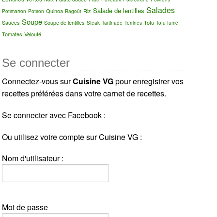
Salades
Salade de lentilles
Quinoa
Riz
Potimarron
Potiron
Ragoût
Soupe
Sauces
Soupe de lentilles
Tofu
Steak
Tartinade
Terrines
Tofu fumé
Tomates
Velouté
Se connecter
Connectez-vous sur
Cuisine VG
pour enregistrer vos
recettes préférées dans votre carnet de recettes.
Se connecter avec Facebook :
Ou utilisez votre compte sur Cuisine VG :
Nom d'utilisateur :
Mot de passe