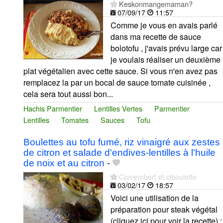
Keskonmangemaman?
07/09/17
11:57
Comme je vous en avais parlé
dans ma recette de sauce
bolotofu , j'avais prévu large car
je voulais réaliser un deuxième
plat végétalien avec cette sauce. Si vous n'en avez pas
remplacez la par un bocal de sauce tomate cuisinée ,
cela sera tout aussi bon...
Hachis Parmentier
Lentilles Vertes
Parmentier
Lentilles
Tomates
Sauces
Tofu
Boulettes au tofu fumé, riz vinaigré aux zestes
de citron et salade d'endives-lentilles à l'huile
de noix et au citron
-
Camembert et ciboulette
03/02/17
18:57
Voici une utilisation de la
préparation pour steak végétal
(cliquez ici pour voir la recette) :