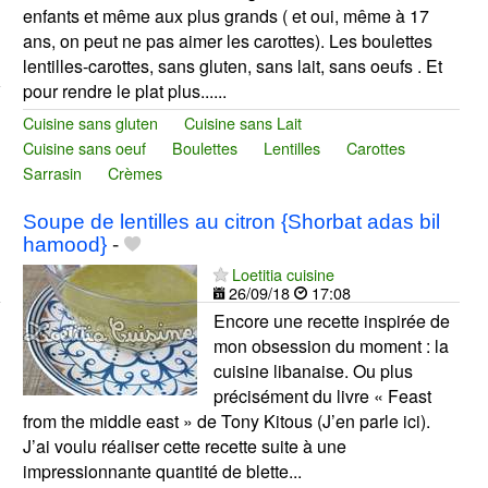
enfants et même aux plus grands ( et oui, même à 17
ans, on peut ne pas aimer les carottes). Les boulettes
lentilles-carottes, sans gluten, sans lait, sans oeufs . Et
pour rendre le plat plus......
Cuisine sans gluten
Cuisine sans Lait
Cuisine sans oeuf
Boulettes
Lentilles
Carottes
Sarrasin
Crèmes
Soupe de lentilles au citron {Shorbat adas bil
hamood}
-
Loetitia cuisine
26/09/18
17:08
Encore une recette inspirée de
mon obsession du moment : la
cuisine libanaise. Ou plus
précisément du livre « Feast
from the middle east » de Tony Kitous (J’en parle ici).
J’ai voulu réaliser cette recette suite à une
impressionnante quantité de blette...