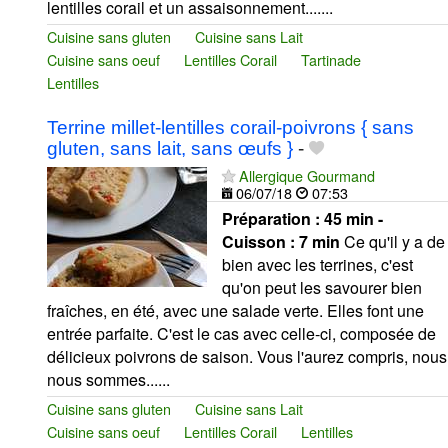
lentilles corail et un assaisonnement.......
Cuisine sans gluten
Cuisine sans Lait
Cuisine sans oeuf
Lentilles Corail
Tartinade
Lentilles
Terrine millet-lentilles corail-poivrons { sans
gluten, sans lait, sans œufs }
-
Allergique Gourmand
06/07/18
07:53
Préparation :
45 min -
Cuisson :
7 min
Ce qu'il y a de
bien avec les terrines, c'est
qu'on peut les savourer bien
fraîches, en été, avec une salade verte. Elles font une
entrée parfaite. C'est le cas avec celle-ci, composée de
délicieux poivrons de saison. Vous l'aurez compris, nous
nous sommes......
Cuisine sans gluten
Cuisine sans Lait
Cuisine sans oeuf
Lentilles Corail
Lentilles