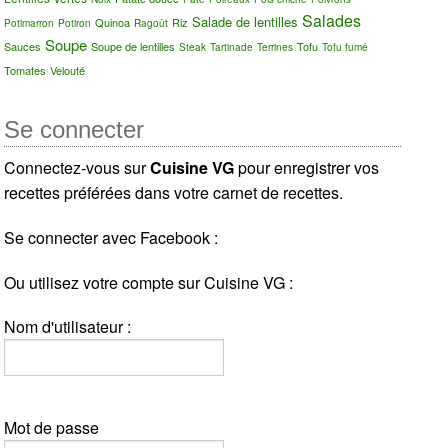
Salades
Salade de lentilles
Quinoa
Riz
Potimarron
Potiron
Ragoût
Soupe
Sauces
Soupe de lentilles
Tofu
Steak
Tartinade
Terrines
Tofu fumé
Tomates
Velouté
Se connecter
Connectez-vous sur
Cuisine VG
pour enregistrer vos
recettes préférées dans votre carnet de recettes.
Se connecter avec Facebook :
Ou utilisez votre compte sur Cuisine VG :
Nom d'utilisateur :
Mot de passe