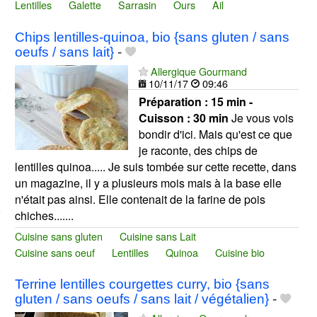
Lentilles
Galette
Sarrasin
Ours
Ail
Chips lentilles-quinoa, bio {sans gluten / sans
oeufs / sans lait}
-
Allergique Gourmand
10/11/17
09:46
Préparation :
15 min -
Cuisson :
30 min
Je vous vois
bondir d'ici. Mais qu'est ce que
je raconte, des chips de
lentilles quinoa..... Je suis tombée sur cette recette, dans
un magazine, il y a plusieurs mois mais à la base elle
n'était pas ainsi. Elle contenait de la farine de pois
chiches.......
Cuisine sans gluten
Cuisine sans Lait
Cuisine sans oeuf
Lentilles
Quinoa
Cuisine bio
Terrine lentilles courgettes curry, bio {sans
gluten / sans oeufs / sans lait / végétalien}
-