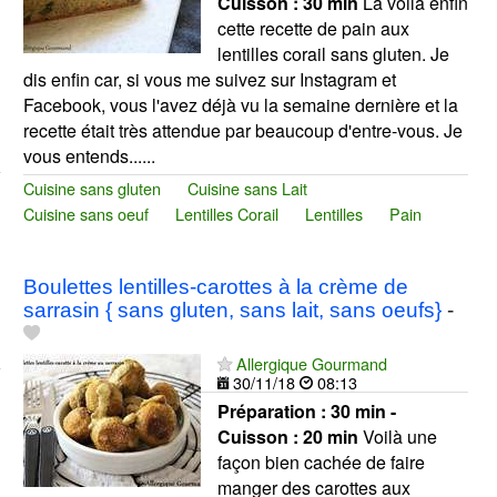
Cuisson :
30 min
La voilà enfin
cette recette de pain aux
lentilles corail sans gluten. Je
dis enfin car, si vous me suivez sur Instagram et
Facebook, vous l'avez déjà vu la semaine dernière et la
recette était très attendue par beaucoup d'entre-vous. Je
vous entends......
Cuisine sans gluten
Cuisine sans Lait
Cuisine sans oeuf
Lentilles Corail
Lentilles
Pain
Boulettes lentilles-carottes à la crème de
sarrasin { sans gluten, sans lait, sans oeufs}
-
Allergique Gourmand
30/11/18
08:13
Préparation :
30 min -
Cuisson :
20 min
Voilà une
façon bien cachée de faire
manger des carottes aux