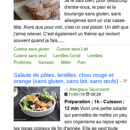
Je le sais bien, pour beaucoup
d'entre-vous, le pain et la
boulange sans gluten, sans
allergènes sont un vrai casse-
tête. Alors que pour moi, c'est un vrai plaisir. Un défi que
j'aime relever. C'est également un thème qui revient
souvent quand je fais......
Cuisine sans gluten
Cuisine sans Lait
Cuisine sans oeuf
Lentilles Corail
Lentilles
Protéines
Sarrasin
Millet
Pain
Salade de pâtes, lentilles, chou rouge et
orange {sans gluten, sans lait, sans œufs}
-
Allergique Gourmand
11/01/19
08:29
Préparation :
1h - Cuisson :
12 min
Voici une petite salade
qui permettra de mettre un peu
son organisme au repos après
les repas copieux de fin d'année. Elle se veut toute