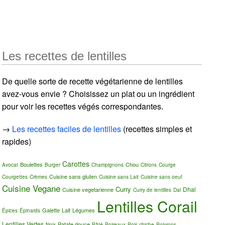
Les recettes de lentilles
De quelle sorte de recette végétarienne de lentilles
avez-vous envie ? Choisissez un plat ou un ingrédient
pour voir les recettes végés correspondantes.
→
Les recettes faciles de lentilles
(recettes simples et
rapides)
Carottes
Boulettes
Chou
Avocat
Burger
Champignons
Citrons
Courge
Cuisine sans gluten
Courgettes
Crèmes
Cuisine sans Lait
Cuisine sans oeuf
Cuisine Vegane
Curry
Dhal
Cuisine vegetarienne
Curry de lentilles
Dal
Lentilles Corail
Galette
Lait
Légumes
Épices
Épinards
Lentilles Vertes
Patate douce
Noix
Pâté
Poireaux
Pois chiche
Poivrons