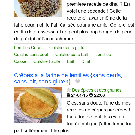
première recette de dhal ? En
voici une seconde ! Cette
recette-ci, avant même de la
faire pour moi, je l’ai réalisée pour une amie. Celle-ci est
en fin de grossesse et ne peut plus trop bouger de peur
de précipiter l’accouchement....
Lentilles Corail
Cuisine sans gluten
Cuisine sans oeuf
Cuisine sans Lait
Lentilles
Casse
Cuisine Facile
Lait
Dhal
Crêpes à la farine de lentilles {sans oeufs,
sans lait, sans gluten}
-
Des épices et des graines
24/01/15
22:06
C'est sans doute l'une de mes
recettes de crêpes préférées !
La farine de lentilles est un
ingrédient que j'affectionne tout
particulièrement. Lire plus...