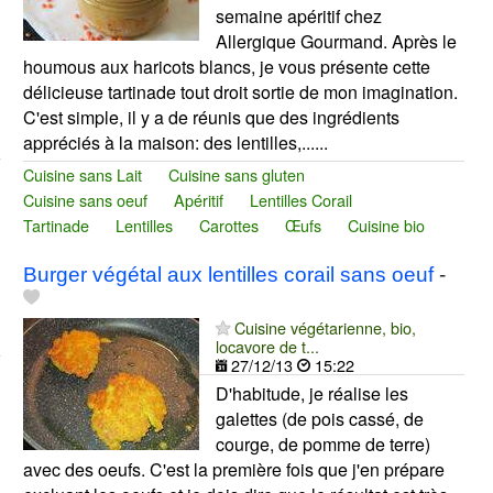
semaine apéritif chez
Allergique Gourmand. Après le
houmous aux haricots blancs, je vous présente cette
délicieuse tartinade tout droit sortie de mon imagination.
C'est simple, il y a de réunis que des ingrédients
appréciés à la maison: des lentilles,......
Cuisine sans Lait
Cuisine sans gluten
Cuisine sans oeuf
Apéritif
Lentilles Corail
Tartinade
Lentilles
Carottes
Œufs
Cuisine bio
Burger végétal aux lentilles corail sans oeuf
-
Cuisine végétarienne, bio,
locavore de t...
27/12/13
15:22
D'habitude, je réalise les
galettes (de pois cassé, de
courge, de pomme de terre)
avec des oeufs. C'est la première fois que j'en prépare