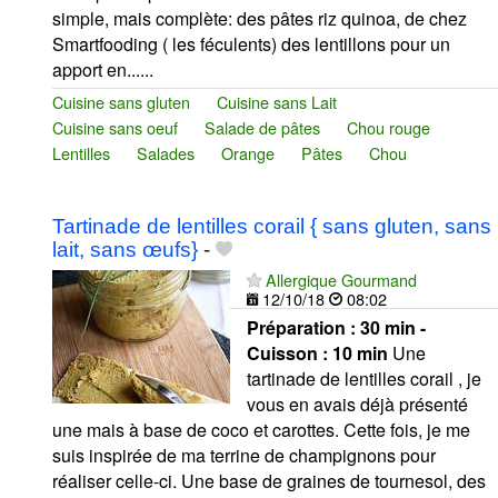
simple, mais complète: des pâtes riz quinoa, de chez
Smartfooding ( les féculents) des lentillons pour un
apport en......
Cuisine sans gluten
Cuisine sans Lait
Cuisine sans oeuf
Salade de pâtes
Chou rouge
Lentilles
Salades
Orange
Pâtes
Chou
Tartinade de lentilles corail { sans gluten, sans
lait, sans œufs}
-
Allergique Gourmand
12/10/18
08:02
Préparation :
30 min -
Cuisson :
10 min
Une
tartinade de lentilles corail , je
vous en avais déjà présenté
une mais à base de coco et carottes. Cette fois, je me
suis inspirée de ma terrine de champignons pour
réaliser celle-ci. Une base de graines de tournesol, des