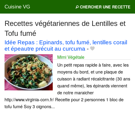
Cuisine VG
CHERCHER UNE RECETTE
Recettes végétariennes de Lentilles et
Tofu fumé
Mes blogs préférés
Idée Repas : Epinards, tofu fumé, lentilles corail
et épeautre précuit au curcuma
-
Mimi Végétale
Un petit repas rapide à faire, avec les
moyens du bord, et une plaque de
cuisson à radiant récalcitrante (30 ans
quand même), les épinards viennent
de notre maraicher
http://www.virginia-corn.fr/ Recette pour 2 personnes 1 bloc de
tofu fumé Soy 3 oignons...