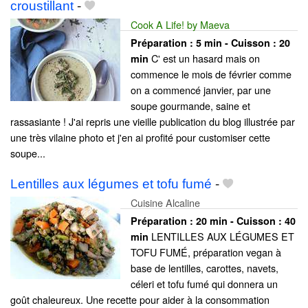
croustillant
-
Cook A Life! by Maeva
Préparation :
5 min - Cuisson :
20
C' est un hasard mais on
min
commence le mois de février comme
on a commencé janvier, par une
soupe gourmande, saine et
rassasiante ! J'ai repris une vieille publication du blog illustrée par
une très vilaine photo et j'en ai profité pour customiser cette
soupe...
Lentilles aux légumes et tofu fumé
-
Cuisine Alcaline
Préparation :
20 min - Cuisson :
40
LENTILLES AUX LÉGUMES ET
min
TOFU FUMÉ, préparation vegan à
base de lentilles, carottes, navets,
céleri et tofu fumé qui donnera un
goût chaleureux. Une recette pour aider à la consommation