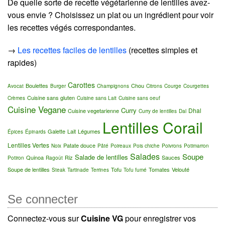
De quelle sorte de recette végétarienne de lentilles avez-
vous envie ? Choisissez un plat ou un ingrédient pour voir
les recettes végés correspondantes.
→
Les recettes faciles de lentilles
(recettes simples et
rapides)
Carottes
Boulettes
Chou
Avocat
Burger
Champignons
Citrons
Courge
Courgettes
Cuisine sans gluten
Crèmes
Cuisine sans Lait
Cuisine sans oeuf
Cuisine Vegane
Curry
Dhal
Cuisine vegetarienne
Curry de lentilles
Dal
Lentilles Corail
Galette
Lait
Légumes
Épices
Épinards
Lentilles Vertes
Patate douce
Noix
Pâté
Poireaux
Pois chiche
Poivrons
Potimarron
Salades
Soupe
Salade de lentilles
Quinoa
Riz
Sauces
Potiron
Ragoût
Soupe de lentilles
Tofu
Tomates
Velouté
Steak
Tartinade
Terrines
Tofu fumé
Se connecter
Connectez-vous sur
Cuisine VG
pour enregistrer vos