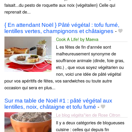
faisait...du pesto de roquette aux noix {végétalien} Celle qui
reprenait de...
{ En attendant Noël } Pâté végétal : tofu fumé,
lentilles vertes, champignons et châtaignes
-
Cook A Life! by Maeva
L es fêtes de fin d'année sont
malheureusement synonyme de
souffrance animale (dinde, foie gras,
etc.) , que vous soyez végétarien ou
non, voici une idée de pâté végétal
pour vos apéritifs de fêtes, vos sandwiches ou toute autre
occasion qui sera en plus...
Sur ma table de Noël #1 : pâté végétal aux
lentilles, noix, châtaigne et tofu fumé
-
Le blog végéta*ien de Rose Citron
Il y a deux catégories de blogueuses
cuisine : celles qui depuis fin