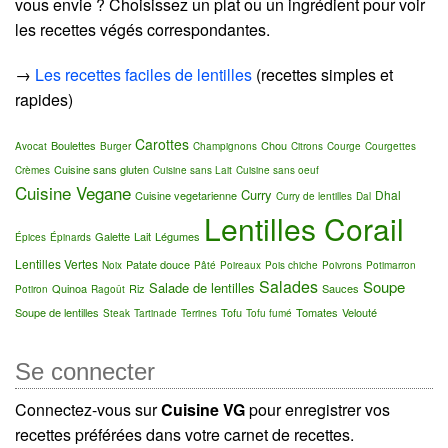
vous envie ? Choisissez un plat ou un ingrédient pour voir
les recettes végés correspondantes.
→
Les recettes faciles de lentilles
(recettes simples et
rapides)
Carottes
Boulettes
Chou
Avocat
Burger
Champignons
Citrons
Courge
Courgettes
Cuisine sans gluten
Crèmes
Cuisine sans Lait
Cuisine sans oeuf
Cuisine Vegane
Curry
Dhal
Cuisine vegetarienne
Curry de lentilles
Dal
Lentilles Corail
Galette
Lait
Légumes
Épices
Épinards
Lentilles Vertes
Patate douce
Noix
Pâté
Poireaux
Pois chiche
Poivrons
Potimarron
Salades
Soupe
Salade de lentilles
Quinoa
Riz
Sauces
Potiron
Ragoût
Soupe de lentilles
Tofu
Tomates
Velouté
Steak
Tartinade
Terrines
Tofu fumé
Se connecter
Connectez-vous sur
Cuisine VG
pour enregistrer vos
recettes préférées dans votre carnet de recettes.