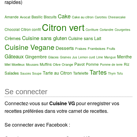
rapides)
Cake
Amande
Basilic
Biscuits
Avocat
Cake au citron
Carottes
Cheesecake
Citron vert
Chocolat
Citron confit
Confiture
Coriandre
Courgettes
Cuisine sans gluten
Crèmes
Cuisine sans Lait
Cuisine Vegane
Desserts
Fraises
Framboises
Fruits
Gâteaux
Gingembre
Menthe
Glaces
Graines
Jus
Lemon curd
Lime
Mangue
Pavot
Muffins
Pomme
Riz
Miel
Moelleux
Olive
Orange
Mousses
Pomme de terre
Tartes
Tarte au Citron
Salades
Tartelette
Sauces
Soupe
Thym
Tofu
Se connecter
Connectez-vous sur
Cuisine VG
pour enregistrer vos
recettes préférées dans votre carnet de recettes.
Se connecter avec Facebook :