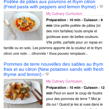
Poêlée de pâtes aux poivrons et thym citron
(Fried pasta with peppers and lemon thyme)
-
My Culinary Curriculum
Préparation :
10 min - Cuisson :
9
Une petite poêlée de pâtes (ici
min
des mini farfalles) toute simple et
goûteuse avec de belles couleurs.
Vite prête, parfaite pour un repas en
famille ou en solo. Les poivrons apporte de la couleur et le thym
citron une note ... citronnée ! Vous pouvez remplacer...
Pommes de terre nouvelles des sables au thym
frais et au citron (New potatoes sands with fresh
thyme and lemon)
-
My Culinary Curriculum
Préparation :
10 min - Cuisson :
12
Peut-on avoir le coup de foudre
min
pour des pommes de terre ? Moi je
dis oui ! Quand je les ai vues dans le