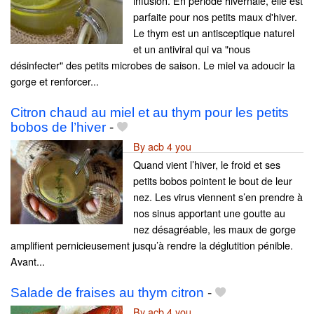
infusion. En période hivernale, elle est
parfaite pour nos petits maux d'hiver.
Le thym est un antisceptique naturel
et un antiviral qui va "nous
désinfecter" des petits microbes de saison. Le miel va adoucir la
gorge et renforcer...
Citron chaud au miel et au thym pour les petits
bobos de l’hiver
-
By acb 4 you
Quand vient l’hiver, le froid et ses
petits bobos pointent le bout de leur
nez. Les virus viennent s’en prendre à
nos sinus apportant une goutte au
nez désagréable, les maux de gorge
amplifient pernicieusement jusqu’à rendre la déglutition pénible.
Avant...
Salade de fraises au thym citron
-
By acb 4 you