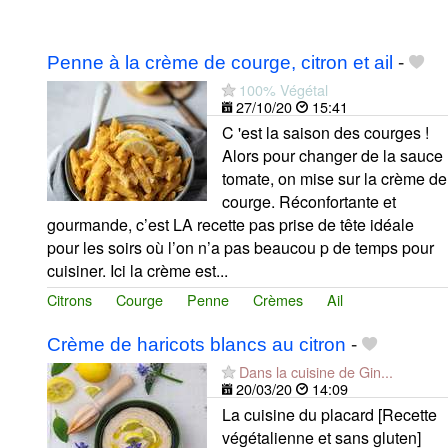
Penne à la crème de courge, citron et ail
-
100% Végétal
27/10/20
15:41
C 'est la saison des courges !
Alors pour changer de la sauce
tomate, on mise sur la crème de
courge. Réconfortante et
gourmande, c’est LA recette pas prise de tête idéale
pour les soirs où l’on n’a pas beaucou p de temps pour
cuisiner. Ici la crème est...
Citrons
Courge
Penne
Crèmes
Ail
Crème de haricots blancs au citron
-
Dans la cuisine de Gin...
20/03/20
14:09
La cuisine du placard [Recette
végétalienne et sans gluten]