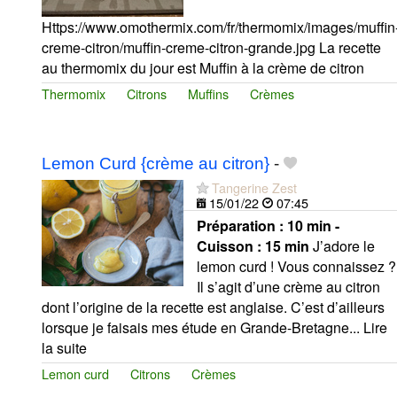
Https://www.omothermix.com/fr/thermomix/images/muffin
creme-citron/muffin-creme-citron-grande.jpg La recette
au thermomix du jour est Muffin à la crème de citron
Thermomix
Citrons
Muffins
Crèmes
Lemon Curd {crème au citron}
-
Tangerine Zest
15/01/22
07:45
Préparation :
10 min -
Cuisson :
15 min
J’adore le
lemon curd ! Vous connaissez ?
Il s’agit d’une crème au citron
dont l’origine de la recette est anglaise. C’est d’ailleurs
lorsque je faisais mes étude en Grande-Bretagne... Lire
la suite
Lemon curd
Citrons
Crèmes