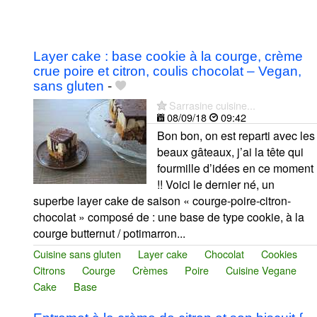
Layer cake : base cookie à la courge, crème
crue poire et citron, coulis chocolat – Vegan,
sans gluten
-
Sarrasine cuisine...
08/09/18
09:42
Bon bon, on est reparti avec les
beaux gâteaux, j’ai la tête qui
fourmille d’idées en ce moment
!! Voici le dernier né, un
superbe layer cake de saison « courge-poire-citron-
chocolat » composé de : une base de type cookie, à la
courge butternut / potimarron...
Cuisine sans gluten
Layer cake
Chocolat
Cookies
Citrons
Courge
Crèmes
Poire
Cuisine Vegane
Cake
Base