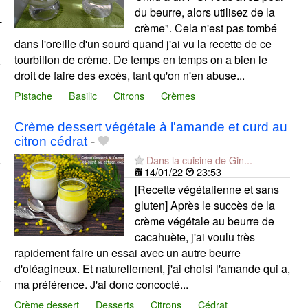
du beurre, alors utilisez de la
-
crème". Cela n'est pas tombé
dans l'oreille d'un sourd quand j'ai vu la recette de ce
tourbillon de crème. De temps en temps on a bien le
droit de faire des excès, tant qu'on n'en abuse...
Pistache
Basilic
Citrons
Crèmes
Crème dessert végétale à l'amande et curd au
citron cédrat
-
Dans la cuisine de Gin...
14/01/22
23:53
[Recette végétalienne et sans
gluten] Après le succès de la
crème végétale au beurre de
cacahuète, j'ai voulu très
rapidement faire un essai avec un autre beurre
d'oléagineux. Et naturellement, j'ai choisi l'amande qui a,
ma préférence. J'ai donc concocté...
Crème dessert
Desserts
Citrons
Cédrat