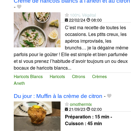
Crème de haricots blancs à l'aneth et au citron
-
100% Végétal
22/02/24
08:00
C’est ma recette de toutes les
occasions. Les ptits creux, les
apéros improvisés, les
brunchs… je la dégaine même
parfois pour le goûter ! Elle est simple et bien parfumée
et si vous prenez l’habitude d’avoir toujours un ou deux
bocaux de haricots blancs...
Haricots Blancs
Haricots
Citrons
Crèmes
Aneth
Du jour : Muffin à la crème de citron
-
omothermix
21/09/23
02:00
Préparation :
15 min -
Cuisson :
45 min