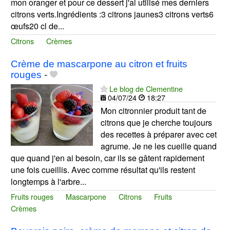
mon oranger et pour ce dessert j'ai utilisé mes derniers
citrons verts.Ingrédients :3 citrons jaunes3 citrons verts6
œufs20 cl de...
Citrons
Crèmes
Crème de mascarpone au citron et fruits
rouges
-
Le blog de Clementine
04/07/24
18:27
Mon citronnier produit tant de
citrons que je cherche toujours
des recettes à préparer avec cet
agrume. Je ne les cueille quand
que quand j'en ai besoin, car ils se gâtent rapidement
une fois cueillis. Avec comme résultat qu'ils restent
longtemps à l'arbre...
Fruits rouges
Mascarpone
Citrons
Fruits
Crèmes