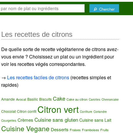
Chercher
Les recettes de citrons
De quelle sorte de recette végétarienne de citrons avez-
vous envie ? Choisissez un plat ou un ingrédient pour
voir les recettes végés correspondantes.
→
Les recettes faciles de citrons
(recettes simples et
rapides)
Cake
Amande
Basilic
Biscuits
Avocat
Cake au citron
Carottes
Cheesecake
Citron vert
Chocolat
Citron confit
Confiture
Coriandre
Cuisine sans gluten
Crèmes
Cuisine sans Lait
Courgettes
Cuisine Vegane
Desserts
Fraises
Framboises
Fruits