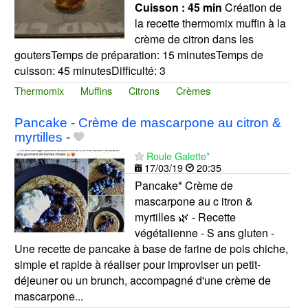
Cuisson :
45 min
Création de
la recette thermomix muffin à la
crème de citron dans les
goutersTemps de préparation: 15 minutesTemps de
cuisson: 45 minutesDifficulté: 3
Thermomix
Muffins
Citrons
Crèmes
Pancake - Crème de mascarpone au citron &
myrtilles
-
Roule Galette*
17/03/19
20:35
Pancake* Crème de
mascarpone au c itron &
myrtilles 🌿 - Recette
végétalienne - S ans gluten -
Une recette de pancake à base de farine de pois chiche,
simple et rapide à réaliser pour improviser un petit-
déjeuner ou un brunch, accompagné d'une crème de
mascarpone...