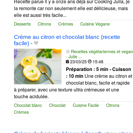
Recette parue il y a onze ans déjà sur Cooking Julia, je
la remonte car non seulement elle est délicieuse, mais
elle est aussi très facile...
Desserts
Citrons
Crèmes
Cuisine Vegane
Crème au citron et chocolat blanc (recette
facile)
-
Recettes végétariennes et vegan
- Julie ...
23/03/25
15:48
Préparation :
5 min - Cuisson
:
10 min
Une crème au citron et
chocolat blanc, facile et rapide
à préparer, avec une texture ultra crémeuse et une
touche acidulée.
Chocolat blanc
Chocolat
Cuisine Facile
Citrons
Crèmes