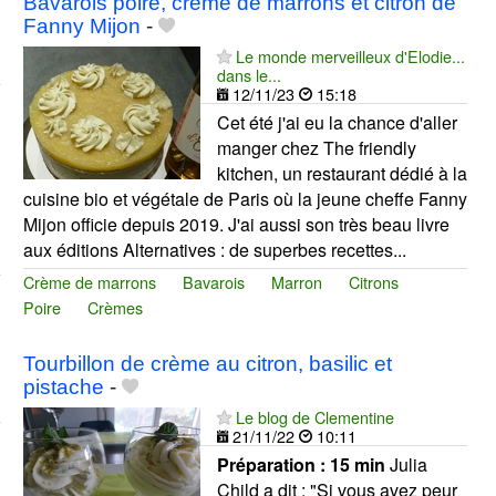
Bavarois poire, crème de marrons et citron de
Fanny Mijon
-
Le monde merveilleux d'Elodie...
dans le...
12/11/23
15:18
Cet été j'ai eu la chance d'aller
manger chez The friendly
kitchen, un restaurant dédié à la
cuisine bio et végétale de Paris où la jeune cheffe Fanny
Mijon officie depuis 2019. J'ai aussi son très beau livre
aux éditions Alternatives : de superbes recettes...
Crème de marrons
Bavarois
Marron
Citrons
Poire
Crèmes
Tourbillon de crème au citron, basilic et
pistache
-
Le blog de Clementine
21/11/22
10:11
Préparation :
15 min
Julia
Child a dit : "Si vous avez peur