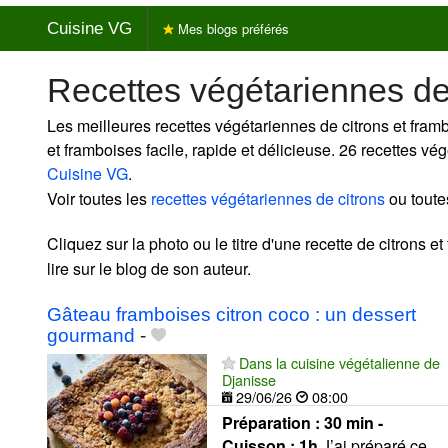
Cuisine VG
Mes blogs préférés
Recettes végétariennes de
Les meilleures recettes végétariennes de citrons et fram
et framboises facile, rapide et délicieuse. 26 recettes vé
Cuisine VG
.
Voir toutes les
recettes végétariennes de citrons
ou toute
Cliquez sur la photo ou le titre d'une recette de citrons e
lire sur le blog de son auteur.
Gâteau framboises citron coco : un dessert
gourmand
-
Dans la cuisine végétalienne de
Djanisse
29/06/26
08:00
Préparation :
30 min -
Cuisson :
1h
J’ai préparé ce