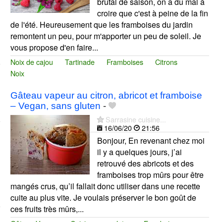
brutal de saison, on a du mal à
croire que c'est à peine de la fin
de l'été. Heureusement que les framboises du jardin
remontent un peu, pour m'apporter un peu de soleil. Je
vous propose d'en faire...
Noix de cajou
Tartinade
Framboises
Citrons
Noix
Gâteau vapeur au citron, abricot et framboise
– Vegan, sans gluten
-
Sarrasine cuisine...
16/06/20
21:56
Bonjour, En revenant chez moi
il y a quelques jours, j’ai
retrouvé des abricots et des
framboises trop mûrs pour être
mangés crus, qu’il fallait donc utiliser dans une recette
cuite au plus vite. Je voulais préserver le bon goût de
ces fruits très mûrs,...