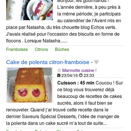
Bonjour, les gourmands !
L'année dernière, à peu près à
la même période, je participais
au calendrier de l'Avent mis en
place par Natasha, du très chouette blog Echos verts.
J'avais réalisé pour l'occasion des biscuits en forme de
flocons . Lorsque Natasha......
Framboises
Citrons
Bûches
Cake de polenta citron-framboise
-
Marmotte cuisine !
23/04/16
23:33
Cuisson :
45 min
Coucou ! Sur
ce blog vous trouverez déjà
beaucoup de recettes de cakes
sucrés, alors il faut bien se
renouveler. Quand j’ai trouvé cette recette dans le
dernier Saveurs Spécial Desserts, l’idée de manger de
la polenta dans un cake sucré m’a tout de suite...