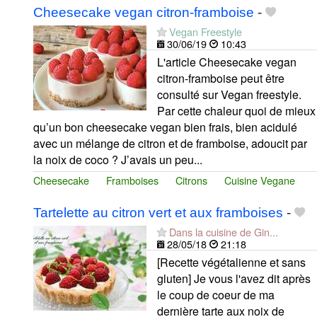
Cheesecake vegan citron-framboise
-
Vegan Freestyle
30/06/19
10:43
L'article Cheesecake vegan
citron-framboise peut être
consulté sur Vegan freestyle.
Par cette chaleur quoi de mieux
qu’un bon cheesecake vegan bien frais, bien acidulé
avec un mélange de citron et de framboise, adoucit par
la noix de coco ? J’avais un peu...
Cheesecake
Framboises
Citrons
Cuisine Vegane
Tartelette au citron vert et aux framboises
-
Dans la cuisine de Gin...
28/05/18
21:18
[Recette végétalienne et sans
gluten] Je vous l'avez dit après
le coup de coeur de ma
dernière tarte aux noix de