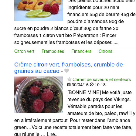
Des petites bouchés acidulées!
Ingrédients pour 20 mini
financiers 55g de beurre 45g de
poudre d’amandes 90g de
sucre en poudre 2 blancs d’œuf 30g de farine 20
framboises 1 citron vert bio Préparation : Rincer
soigneusement les framboises et les déposer......
Citron vert
Framboises
Financiers
Citrons
Crème citron vert, framboises, crumble de
graines au cacao
-
Carnet de saveurs et senteurs
30/04/16
10:18
[BONNE MINE] Me voilà juste
revenue du pays des Vikings.
Véritable paradis pour les
amateurs de bio, paleo, raw! Il y
en a littéralement partout. Pour rester dans l’ambiance
green…Voici une recette totalement bien faite vite faite,
qui réunit le … Lire...