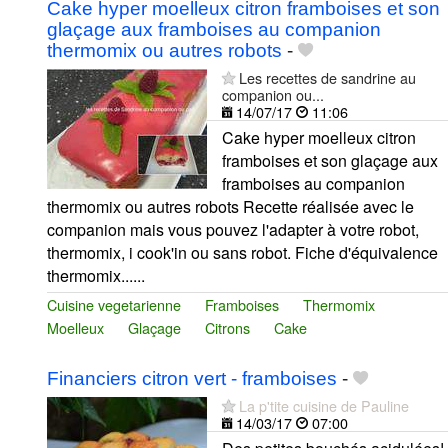
Cake hyper moelleux citron framboises et son
glaçage aux framboises au companion
thermomix ou autres robots
-
Les recettes de sandrine au
companion ou...
14/07/17
11:06
Cake hyper moelleux citron
framboises et son glaçage aux
framboises au companion
thermomix ou autres robots Recette réalisée avec le
companion mais vous pouvez l'adapter à votre robot,
thermomix, i cook'in ou sans robot. Fiche d'équivalence
thermomix......
Cuisine vegetarienne
Framboises
Thermomix
Moelleux
Glaçage
Citrons
Cake
Financiers citron vert - framboises
-
La p'tite cuisine de Pauline
14/03/17
07:00