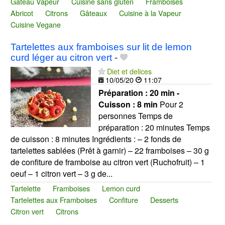
Gâteau Vapeur
Cuisine sans gluten
Framboises
Abricot
Citrons
Gâteaux
Cuisine à la Vapeur
Cuisine Vegane
Tartelettes aux framboises sur lit de lemon
curd léger au citron vert
-
Diet et delices
10/05/20
11:07
Préparation :
20 min -
Cuisson :
8 min
Pour 2
personnes Temps de
préparation : 20 minutes Temps
de cuisson : 8 minutes Ingrédients : – 2 fonds de
tartelettes sablées (Prêt à garnir) – 22 framboises – 30 g
de confiture de framboise au citron vert (Ruchofruit) – 1
oeuf – 1 citron vert – 3 g de...
Tartelette
Framboises
Lemon curd
Tartelettes aux Framboises
Confiture
Desserts
Citron vert
Citrons