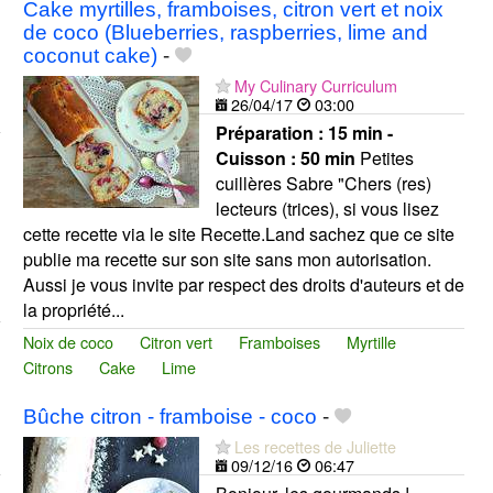
Cake myrtilles, framboises, citron vert et noix
de coco (Blueberries, raspberries, lime and
coconut cake)
-
My Culinary Curriculum
26/04/17
03:00
Préparation :
15 min -
Cuisson :
50 min
Petites
cuillères Sabre "Chers (res)
lecteurs (trices), si vous lisez
cette recette via le site Recette.Land sachez que ce site
publie ma recette sur son site sans mon autorisation.
Aussi je vous invite par respect des droits d'auteurs et de
la propriété...
Noix de coco
Citron vert
Framboises
Myrtille
Citrons
Cake
Lime
Bûche citron - framboise - coco
-
Les recettes de Juliette
09/12/16
06:47