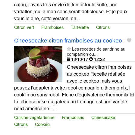
cajou, j'avais très envie de tenter toute suite, une
variation, qui à mon sens serait délicieuse. Et je peux
vous le dire, cette version, en...
Citron vert
Framboises
Tartelette
Citrons
Cheesecake citron framboises au cookeo
-
Les recettes de sandrine au
companion ou...
18/10/17
12:22
Cheesecake citron framboises
au cookeo Recette réalisée
avec le cookeo mais vous
pouvez l'adapter à votre robot companion, thermomix, i
cook'in ou sans robot. Fiche d'équivalence thermomix Ici
Le cheesecake ou gâteau au fromage est une variété
nord-américaine......
Cuisine vegetarienne
Framboises
Cheesecake
Citrons
Cookéo