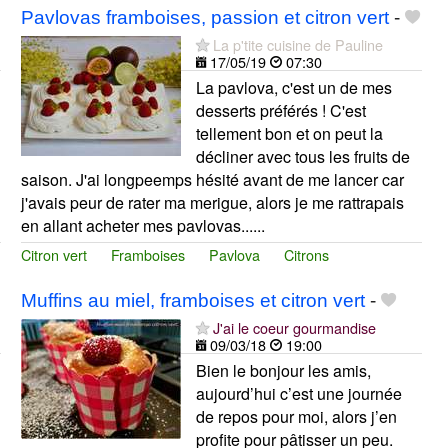
Pavlovas framboises, passion et citron vert
-
La p'tite cuisine de Pauline
17/05/19
07:30
La pavlova, c'est un de mes
desserts préférés ! C'est
tellement bon et on peut la
décliner avec tous les fruits de
saison. J'ai longpeemps hésité avant de me lancer car
j'avais peur de rater ma merigue, alors je me rattrapais
en allant acheter mes pavlovas......
Citron vert
Framboises
Pavlova
Citrons
Muffins au miel, framboises et citron vert
-
J'ai le coeur gourmandise
09/03/18
19:00
Bien le bonjour les amis,
aujourd’hui c’est une journée
de repos pour moi, alors j’en
profite pour pâtisser un peu.