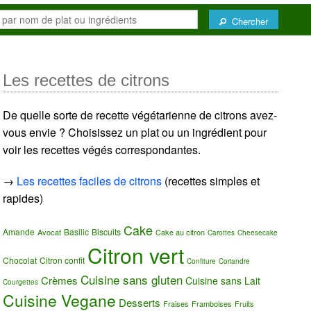
Chercher
Les recettes de citrons
De quelle sorte de recette végétarienne de citrons avez-
vous envie ? Choisissez un plat ou un ingrédient pour
voir les recettes végés correspondantes.
→
Les recettes faciles de citrons
(recettes simples et
rapides)
Cake
Amande
Basilic
Biscuits
Avocat
Cake au citron
Carottes
Cheesecake
Citron vert
Chocolat
Citron confit
Confiture
Coriandre
Cuisine sans gluten
Crèmes
Cuisine sans Lait
Courgettes
Cuisine Vegane
Desserts
Fraises
Framboises
Fruits