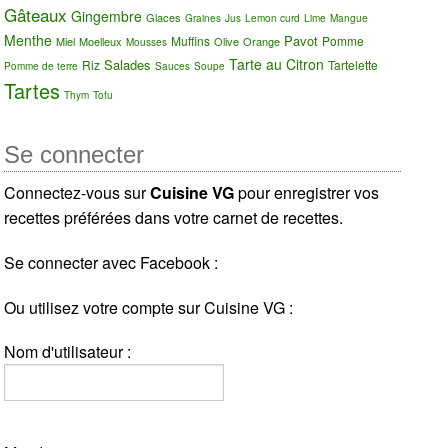
Gâteaux
Gingembre
Glaces
Graines
Jus
Lemon curd
Lime
Mangue
Menthe
Pavot
Muffins
Pomme
Miel
Moelleux
Olive
Orange
Mousses
Tarte au Citron
Salades
Riz
Tartelette
Pomme de terre
Sauces
Soupe
Tartes
Thym
Tofu
Se connecter
Connectez-vous sur
Cuisine VG
pour enregistrer vos
recettes préférées dans votre carnet de recettes.
Se connecter avec Facebook :
Ou utilisez votre compte sur Cuisine VG :
Nom d'utilisateur :