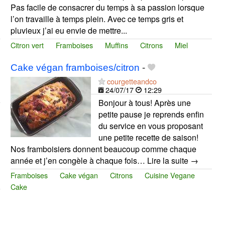
Pas facile de consacrer du temps à sa passion lorsque
l’on travaille à temps plein. Avec ce temps gris et
pluvieux j’ai eu envie de mettre...
Citron vert
Framboises
Muffins
Citrons
Miel
Cake végan framboises/citron
-
courgetteandco
24/07/17
12:29
Bonjour à tous! Après une
petite pause je reprends enfin
du service en vous proposant
une petite recette de saison!
Nos framboisiers donnent beaucoup comme chaque
année et j’en congèle à chaque fois… Lire la suite →
Framboises
Cake végan
Citrons
Cuisine Vegane
Cake