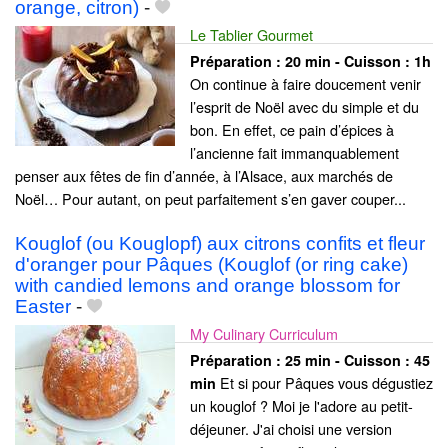
orange, citron)
-
Le Tablier Gourmet
Préparation :
20 min - Cuisson :
1h
On continue à faire doucement venir
l’esprit de Noël avec du simple et du
bon. En effet, ce pain d’épices à
l’ancienne fait immanquablement
penser aux fêtes de fin d’année, à l’Alsace, aux marchés de
Noël… Pour autant, on peut parfaitement s’en gaver couper...
Kouglof (ou Kouglopf) aux citrons confits et fleur
d'oranger pour Pâques (Kouglof (or ring cake)
with candied lemons and orange blossom for
Easter
-
My Culinary Curriculum
Préparation :
25 min - Cuisson :
45
Et si pour Pâques vous dégustiez
min
un kouglof ? Moi je l'adore au petit-
déjeuner. J'ai choisi une version