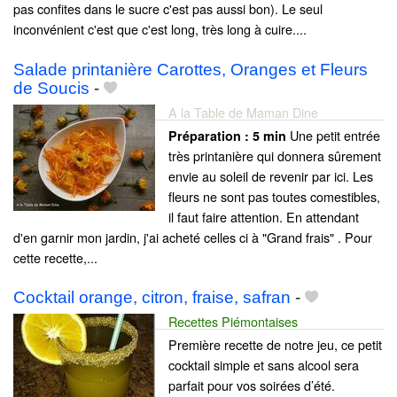
pas confites dans le sucre c'est pas aussi bon). Le seul
inconvénient c'est que c'est long, très long à cuire....
Salade printanière Carottes, Oranges et Fleurs
de Soucis
-
A la Table de Maman Dine
Une petit entrée
Préparation :
5 min
très printanière qui donnera sûrement
envie au soleil de revenir par ici. Les
fleurs ne sont pas toutes comestibles,
il faut faire attention. En attendant
d'en garnir mon jardin, j'ai acheté celles ci à "Grand frais" . Pour
cette recette,...
Cocktail orange, citron, fraise, safran
-
Recettes Piémontaises
Première recette de notre jeu, ce petit
cocktail simple et sans alcool sera
parfait pour vos soirées d’été.