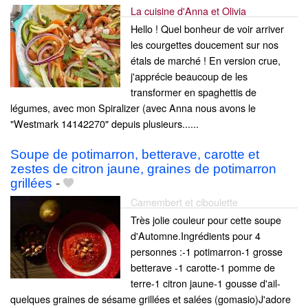
La cuisine d'Anna et Olivia
Hello ! Quel bonheur de voir arriver
les courgettes doucement sur nos
étals de marché ! En version crue,
j'apprécie beaucoup de les
transformer en spaghettis de
légumes, avec mon Spiralizer (avec Anna nous avons le
"Westmark 14142270" depuis plusieurs......
Soupe de potimarron, betterave, carotte et
zestes de citron jaune, graines de potimarron
grillées
-
Camembert et ciboulette
Très jolie couleur pour cette soupe
d'Automne.Ingrédients pour 4
personnes :-1 potimarron-1 grosse
betterave -1 carotte-1 pomme de
terre-1 citron jaune-1 gousse d'ail-
quelques graines de sésame grillées et salées (gomasio)J'adore