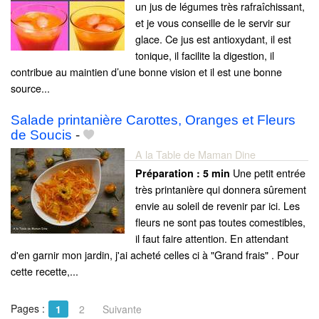
un jus de légumes très rafraîchissant,
et je vous conseille de le servir sur
glace. Ce jus est antioxydant, il est
tonique, il facilite la digestion, il
contribue au maintien d’une bonne vision et il est une bonne
source...
Salade printanière Carottes, Oranges et Fleurs
de Soucis
-
A la Table de Maman Dine
Une petit entrée
Préparation :
5 min
très printanière qui donnera sûrement
envie au soleil de revenir par ici. Les
fleurs ne sont pas toutes comestibles,
il faut faire attention. En attendant
d'en garnir mon jardin, j'ai acheté celles ci à "Grand frais" . Pour
cette recette,...
Pages :
1
2
Suivante