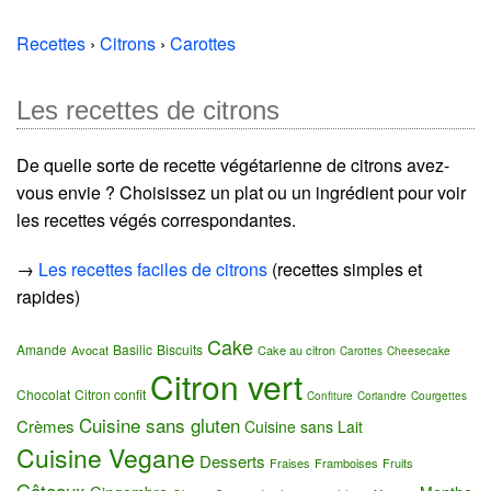
Recettes
›
Citrons
›
Carottes
Les recettes de citrons
De quelle sorte de recette végétarienne de citrons avez-
vous envie ? Choisissez un plat ou un ingrédient pour voir
les recettes végés correspondantes.
→
Les recettes faciles de citrons
(recettes simples et
rapides)
Cake
Amande
Basilic
Biscuits
Avocat
Cake au citron
Carottes
Cheesecake
Citron vert
Chocolat
Citron confit
Confiture
Coriandre
Courgettes
Cuisine sans gluten
Crèmes
Cuisine sans Lait
Cuisine Vegane
Desserts
Fraises
Framboises
Fruits
Gâteaux