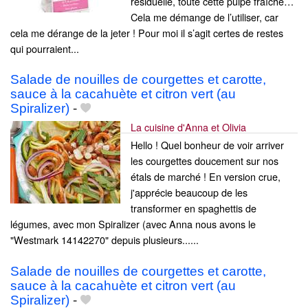
résiduelle, toute cette pulpe fraîche…
Cela me démange de l’utiliser, car
cela me dérange de la jeter ! Pour moi il s’agit certes de restes
qui pourraient...
Salade de nouilles de courgettes et carotte,
sauce à la cacahuète et citron vert (au
Spiralizer)
-
La cuisine d'Anna et Olivia
Hello ! Quel bonheur de voir arriver
les courgettes doucement sur nos
étals de marché ! En version crue,
j'apprécie beaucoup de les
transformer en spaghettis de
légumes, avec mon Spiralizer (avec Anna nous avons le
"Westmark 14142270" depuis plusieurs......
Salade de nouilles de courgettes et carotte,
sauce à la cacahuète et citron vert (au
Spiralizer)
-