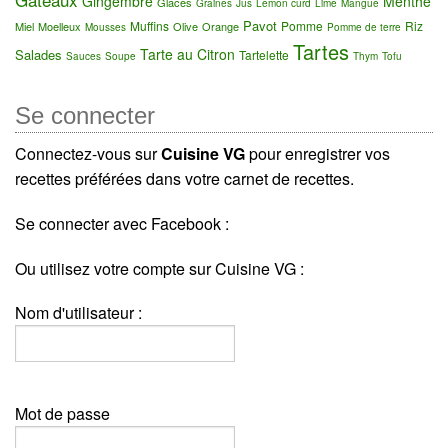
Gingembre
Menthe
Glaces
Graines
Jus
Lemon curd
Lime
Mangue
Pavot
Muffins
Pomme
Riz
Miel
Moelleux
Olive
Orange
Mousses
Pomme de terre
Tartes
Tarte au Citron
Salades
Tartelette
Sauces
Soupe
Thym
Tofu
Se connecter
Connectez-vous sur
Cuisine VG
pour enregistrer vos
recettes préférées dans votre carnet de recettes.
Se connecter avec Facebook :
Ou utilisez votre compte sur Cuisine VG :
Nom d'utilisateur :
Mot de passe