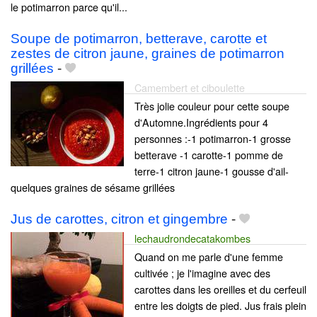
le potimarron parce qu'il...
Soupe de potimarron, betterave, carotte et
zestes de citron jaune, graines de potimarron
grillées
-
Camembert et ciboulette
Très jolie couleur pour cette soupe
d'Automne.Ingrédients pour 4
personnes :-1 potimarron-1 grosse
betterave -1 carotte-1 pomme de
terre-1 citron jaune-1 gousse d'ail-
quelques graines de sésame grillées
Jus de carottes, citron et gingembre
-
lechaudrondecatakombes
Quand on me parle d'une femme
cultivée ; je l'imagine avec des
carottes dans les oreilles et du cerfeuil
entre les doigts de pied. Jus frais plein