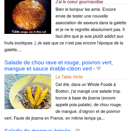
J'ai le coeur gourmandise
Bien le bonjour les amis. Encore
envie de tester une nouvelle
association de saveurs dans la galette
et je ne le regrette absolument pas. Il
faut dire que je suis plutôt addict aux
fruits exotiques ;) Je sais que ce n’est pas encore l’époque de la
galette,...
Salade de chou rave et rouge, poivron vert,
mangue et sauce érable-citron vert
-
La Table Verte
Cet été, dans un Whole Foods à
Boston, j’ai mangé une salade trop
bonne à base de jicama (encore
appelé pois-patate), de chou rouge,
de mangue, d’oignon et de poivron
vert. Faute de jicama en France, en même temps ça...
Salade de mangue épicée
-