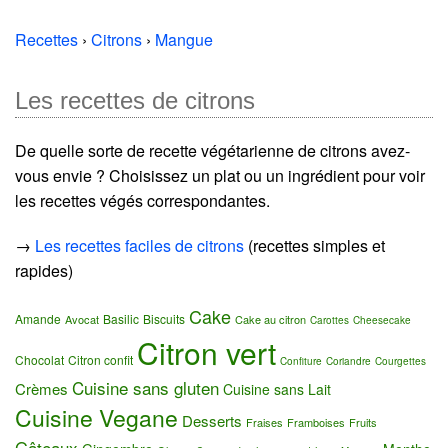
Recettes
›
Citrons
›
Mangue
Les recettes de citrons
De quelle sorte de recette végétarienne de citrons avez-
vous envie ? Choisissez un plat ou un ingrédient pour voir
les recettes végés correspondantes.
→
Les recettes faciles de citrons
(recettes simples et
rapides)
Cake
Amande
Basilic
Biscuits
Avocat
Cake au citron
Carottes
Cheesecake
Citron vert
Chocolat
Citron confit
Confiture
Coriandre
Courgettes
Cuisine sans gluten
Crèmes
Cuisine sans Lait
Cuisine Vegane
Desserts
Fraises
Framboises
Fruits
Gâteaux