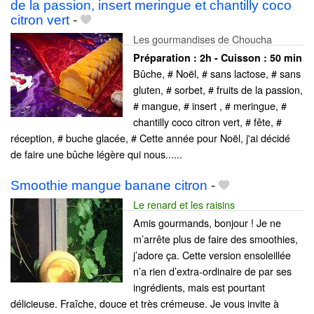
de la passion, insert meringue et chantilly coco
citron vert
-
Les gourmandises de Choucha
Préparation :
2h - Cuisson :
50 min
Bûche, # Noël, # sans lactose, # sans
gluten, # sorbet, # fruits de la passion,
# mangue, # insert , # meringue, #
chantilly coco citron vert, # fête, #
réception, # buche glacée, # Cette année pour Noël, j'ai décidé
de faire une bûche légère qui nous......
Smoothie mangue banane citron
-
Le renard et les raisins
Amis gourmands, bonjour ! Je ne
m’arrête plus de faire des smoothies,
j’adore ça. Cette version ensoleillée
n’a rien d’extra-ordinaire de par ses
ingrédients, mais est pourtant
délicieuse. Fraîche, douce et très crémeuse. Je vous invite à