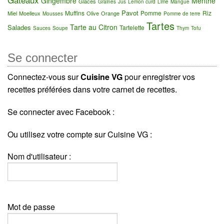
Gingembre
Menthe
Glaces
Graines
Jus
Lemon curd
Lime
Mangue
Pavot
Muffins
Pomme
Riz
Miel
Moelleux
Olive
Orange
Mousses
Pomme de terre
Tartes
Tarte au Citron
Salades
Tartelette
Sauces
Soupe
Thym
Tofu
Se connecter
Connectez-vous sur
Cuisine VG
pour enregistrer vos
recettes préférées dans votre carnet de recettes.
Se connecter avec Facebook :
Ou utilisez votre compte sur Cuisine VG :
Nom d'utilisateur :
Mot de passe