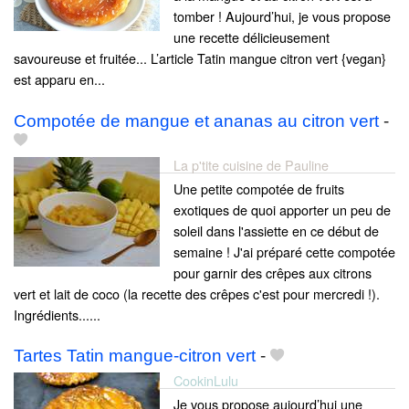
tomber ! Aujourd’hui, je vous propose
une recette délicieusement
savoureuse et fruitée... L’article Tatin mangue citron vert {vegan}
est apparu en...
Compotée de mangue et ananas au citron vert
-
La p'tite cuisine de Pauline
Une petite compotée de fruits
exotiques de quoi apporter un peu de
soleil dans l'assiette en ce début de
semaine ! J'ai préparé cette compotée
pour garnir des crêpes aux citrons
vert et lait de coco (la recette des crêpes c'est pour mercredi !).
Ingrédients......
Tartes Tatin mangue-citron vert
-
CookinLulu
Je vous propose aujourd’hui une