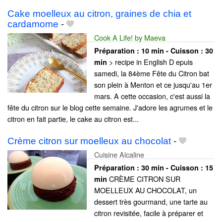
Cake moelleux au citron, graines de chia et
cardamome
-
Cook A Life! by Maeva
Préparation :
10 min - Cuisson :
30
> recipe in English D epuis
min
samedi, la 84ème Fête du Citron bat
son plein à Menton et ce jusqu'au 1er
mars. A cette occasion, c'est aussi la
fête du citron sur le blog cette semaine. J'adore les agrumes et le
citron en fait partie, le cake au citron est...
Crème citron sur moelleux au chocolat
-
Cuisine Alcaline
Préparation :
30 min - Cuisson :
15
CRÈME CITRON SUR
min
MOELLEUX AU CHOCOLAT, un
dessert très gourmand, une tarte au
citron revisitée, facile à préparer et