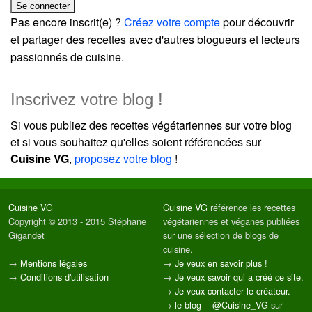
Pas encore inscrit(e) ?
Créez votre compte
pour découvrir
et partager des recettes avec d'autres blogueurs et lecteurs
passionnés de cuisine.
Inscrivez votre blog !
Si vous publiez des recettes végétariennes sur votre blog
et si vous souhaitez qu'elles soient référencées sur
Cuisine VG
,
proposez votre blog
!
Cuisine VG
Cuisine VG
référence les recettes
Copyright © 2013 - 2015 Stéphane
végétariennes et véganes publiées
Gigandet
sur une sélection de blogs de
cuisine.
→
Mentions légales
→
Je veux en savoir plus !
→
Conditions d'utilisation
→
Je veux savoir qui a créé ce site.
→
Je veux contacter le créateur.
→
le blog
--
@Cuisine_VG
sur