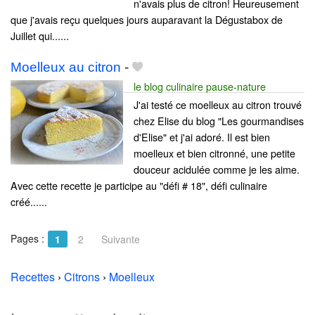
n'avais plus de citron! Heureusement
que j'avais reçu quelques jours auparavant la Dégustabox de
Juillet qui......
Moelleux au citron
-
le blog culinaire pause-nature
J'ai testé ce moelleux au citron trouvé
chez Elise du blog "Les gourmandises
d'Elise" et j'ai adoré. Il est bien
moelleux et bien citronné, une petite
douceur acidulée comme je les aime.
Avec cette recette je participe au "défi # 18", défi culinaire
créé......
Pages :
1
2
Suivante
Recettes
›
Citrons
›
Moelleux