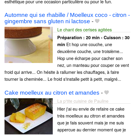
esthétique pour une occasion particulière ou pour le fun.
Automne qui se rhabille / Moelleux coco - citron -
gingembre sans gluten ni lactose
-
Le chant des cerises agitées
Préparation :
20 min - Cuisson :
30
Et hop une couche, une
min
deuxième couche, une troisième...
Hop une écharpe pour cacher son
nez, un manteau pour couper ce vent
froid qui arrive... On hésite à rallumer les chauffages, à faire
tourner la cheminée... Le froid s'installe petit à petit, malgré...
Cake moelleux au citron et amandes
-
La p'tite cuisine de Pauline
Hier j'ai eu envie de refaire ce cake
très moelleux au citron et amandes
que je fais souvent mais je me suis
appercue au dernier moment que je