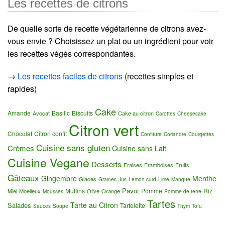
Les recettes de citrons
De quelle sorte de recette végétarienne de citrons avez-
vous envie ? Choisissez un plat ou un ingrédient pour voir
les recettes végés correspondantes.
→
Les recettes faciles de citrons
(recettes simples et
rapides)
Cake
Amande
Basilic
Biscuits
Avocat
Cake au citron
Carottes
Cheesecake
Citron vert
Chocolat
Citron confit
Confiture
Coriandre
Courgettes
Cuisine sans gluten
Crèmes
Cuisine sans Lait
Cuisine Vegane
Desserts
Fraises
Framboises
Fruits
Gâteaux
Gingembre
Menthe
Glaces
Graines
Jus
Lemon curd
Lime
Mangue
Pavot
Muffins
Pomme
Riz
Miel
Moelleux
Olive
Orange
Mousses
Pomme de terre
Tartes
Tarte au Citron
Salades
Tartelette
Sauces
Soupe
Thym
Tofu