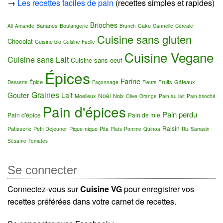
→
Les recettes faciles de pain
(recettes simples et rapides)
Brioches
Bananes
Boulangerie
Cake
Ail
Amande
Brunch
Cannelle
Céréale
Cuisine sans gluten
Chocolat
Cuisine bio
Cuisine Facile
Cuisine Vegane
Cuisine sans Lait
Cuisine sans oeuf
Épices
Farine
Épice
Fruits
Gâteaux
Desserts
Façonnage
Fleurs
Graines
Gouter
Lait
Noël
Moelleux
Noix
Olive
Orange
Pain au lait
Pain brioché
Pain d'épices
Pain perdu
Pain d'épice
Pain de mie
Raisin
Patisserie
Petit Dejeuner
Pique-nique
Pita
Plats
Pomme
Quinoa
Riz
Sarrasin
Sésame
Tomates
Se connecter
Connectez-vous sur
Cuisine VG
pour enregistrer vos
recettes préférées dans votre carnet de recettes.