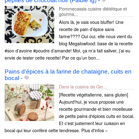
pépites de chocolat noir (Faible Ig)
-
Pommecassis cuisine diététique et
gourma...
Alors là, je vais vous bluffer! Une
recette de pain d’épice sans
farine???? Oui oui, elle nous vient du
blog Megalowfood: base de la recette
#son d’avoine #poudre d’amande! Moi, ça m’a fait saliver, j’ai eu
envie de tester cette recette! Par ce qu’un bon...
Pains d'épices à la farine de chataigne, cuits en
bocal
-
Dans la cuisine de Gin...
[Recette végétalienne, sans gluten]
Aujourd'hui, je vous propose une
recette gourmande et bien moelleuse
de petits pains d'épices cuits en bocal.
Et c'est justement leur cuisson en
bocal qui leur confère cette tendresse. Plus d'infos »