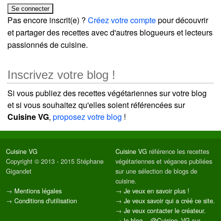
Pas encore inscrit(e) ?
Créez votre compte
pour découvrir
et partager des recettes avec d'autres blogueurs et lecteurs
passionnés de cuisine.
Inscrivez votre blog !
Si vous publiez des recettes végétariennes sur votre blog
et si vous souhaitez qu'elles soient référencées sur
Cuisine VG
,
proposez votre blog
!
Cuisine VG
Cuisine VG
référence les recettes
Copyright © 2013 - 2015 Stéphane
végétariennes et véganes publiées
Gigandet
sur une sélection de blogs de
cuisine.
→
Mentions légales
→
Je veux en savoir plus !
→
Conditions d'utilisation
→
Je veux savoir qui a créé ce site.
→
Je veux contacter le créateur.
→
le blog
--
@Cuisine_VG
sur