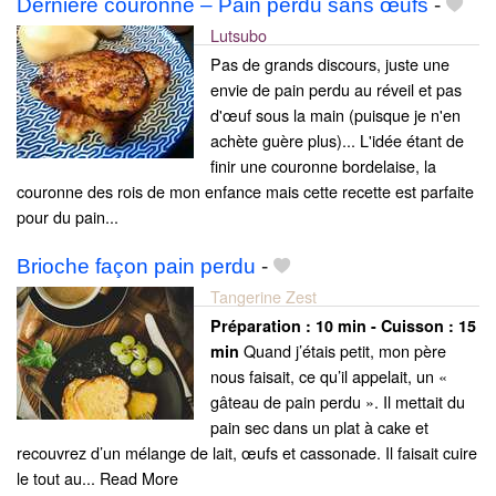
Dernière couronne – Pain perdu sans œufs
-
Lutsubo
Pas de grands discours, juste une
envie de pain perdu au réveil et pas
d'œuf sous la main (puisque je n'en
achète guère plus)... L'idée étant de
finir une couronne bordelaise, la
couronne des rois de mon enfance mais cette recette est parfaite
pour du pain...
Brioche façon pain perdu
-
Tangerine Zest
Préparation :
10 min - Cuisson :
15
Quand j’étais petit, mon père
min
nous faisait, ce qu’il appelait, un «
gâteau de pain perdu ». Il mettait du
pain sec dans un plat à cake et
recouvrez d’un mélange de lait, œufs et cassonade. Il faisait cuire
le tout au... Read More