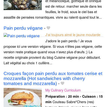
et mélancolique, gothique et onirique
est de retour. marcher seule dans les
feuilles, le froid, sous le ciel bas et
assaillie de pensées romantiques. vivre au ralenti quand tout le...
Pain perdu végane
-
J'ai toujours aimé le jaune moutarde
J'adore le pain perdu ! Je vous
propose ici une version végane. Si vous n'êtes pas végane, cette
version reste pratique quand vous n'avez plus d'œufs ;) La
recette originale provient du blog Cuisine végane pour débutant.
Lait végétal au choix 1 cuillère...
Croques façon pain perdu aux tomates cerise et
mozzarella (Hot sandwiches with cherry
tomatoes and mozzarella)
-
My Culinary Curriculum
Préparation :
20 min - Cuisson :
15
Couteau Sabre"Chers (res)
min