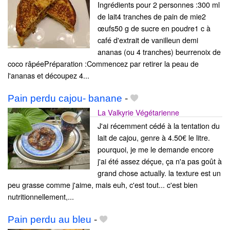
Ingrédients pour 2 personnes :300 ml
de lait4 tranches de pain de mie2
œufs50 g de sucre en poudre1 c à
café d'extrait de vanilleun demi
ananas (ou 4 tranches) beurrenoix de
coco râpéePréparation :Commencez par retirer la peau de
l'ananas et découpez 4...
Pain perdu cajou- banane
-
La Valkyrie Végétarienne
J'ai récemment cédé à la tentation du
lait de cajou, genre à 4.50€ le litre.
pourquoi, je me le demande encore
j'ai été assez déçue, ça n'a pas goût à
grand chose actually. la texture est un
peu grasse comme j'aime, mais euh, c'est tout... c'est bien
nutritionnellement,...
Pain perdu au bleu
-