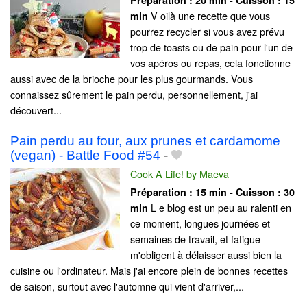
Préparation :
20 min - Cuisson :
15
V oilà une recette que vous
min
pourrez recycler si vous avez prévu
trop de toasts ou de pain pour l'un de
vos apéros ou repas, cela fonctionne
aussi avec de la brioche pour les plus gourmands. Vous
connaissez sûrement le pain perdu, personnellement, j'ai
découvert...
Pain perdu au four, aux prunes et cardamome
(vegan) - Battle Food #54
-
Cook A Life! by Maeva
Préparation :
15 min - Cuisson :
30
L e blog est un peu au ralenti en
min
ce moment, longues journées et
semaines de travail, et fatigue
m'obligent à délaisser aussi bien la
cuisine ou l'ordinateur. Mais j'ai encore plein de bonnes recettes
de saison, surtout avec l'automne qui vient d'arriver,...