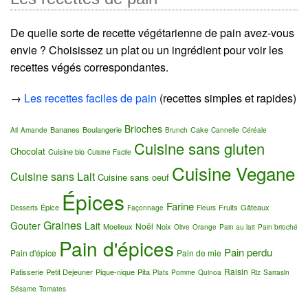
De quelle sorte de recette végétarienne de pain avez-vous
envie ? Choisissez un plat ou un ingrédient pour voir les
recettes végés correspondantes.
→
Les recettes faciles de pain
(recettes simples et rapides)
Brioches
Bananes
Boulangerie
Cake
Ail
Amande
Brunch
Cannelle
Céréale
Cuisine sans gluten
Chocolat
Cuisine bio
Cuisine Facile
Cuisine Vegane
Cuisine sans Lait
Cuisine sans oeuf
Épices
Farine
Épice
Fruits
Gâteaux
Desserts
Façonnage
Fleurs
Graines
Gouter
Lait
Noël
Moelleux
Noix
Olive
Orange
Pain au lait
Pain brioché
Pain d'épices
Pain perdu
Pain d'épice
Pain de mie
Raisin
Patisserie
Petit Dejeuner
Pique-nique
Pita
Plats
Pomme
Quinoa
Riz
Sarrasin
Sésame
Tomates