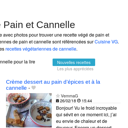
 Pain et Cannelle
e avec photos pour trouver une recette végé de pain et
riennes de pain et cannelle sont référencées sur
Cuisine VG
.
les
recettes végétariennes de cannelle
.
nnelle pour la lire
Nouvelles recettes
Les plus appréciées
Crème dessert au pain d’épices et à la
cannelle
-
VemmaG
26/02/18
15:44
Bonjour! Vu le froid incroyable
qui sévit en ce moment ici, j’ai
eu envie de chaleur et de
douceur. Encore un dessert