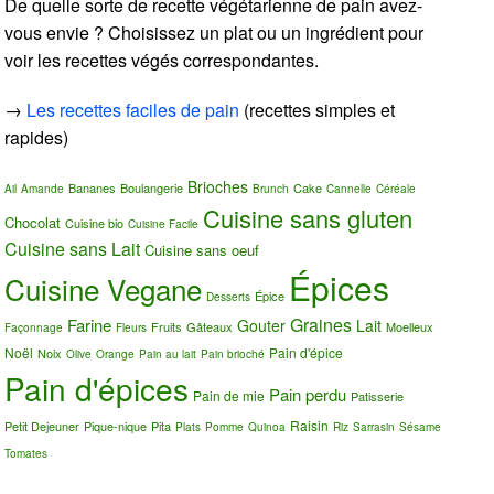
De quelle sorte de recette végétarienne de pain avez-
vous envie ? Choisissez un plat ou un ingrédient pour
voir les recettes végés correspondantes.
→
Les recettes faciles de pain
(recettes simples et
rapides)
Brioches
Bananes
Boulangerie
Cake
Ail
Amande
Brunch
Cannelle
Céréale
Cuisine sans gluten
Chocolat
Cuisine bio
Cuisine Facile
Cuisine sans Lait
Cuisine sans oeuf
Épices
Cuisine Vegane
Épice
Desserts
Graines
Farine
Gouter
Lait
Fruits
Gâteaux
Moelleux
Façonnage
Fleurs
Noël
Pain d'épice
Noix
Olive
Orange
Pain au lait
Pain brioché
Pain d'épices
Pain perdu
Pain de mie
Patisserie
Raisin
Petit Dejeuner
Pique-nique
Pita
Plats
Pomme
Quinoa
Riz
Sarrasin
Sésame
Tomates