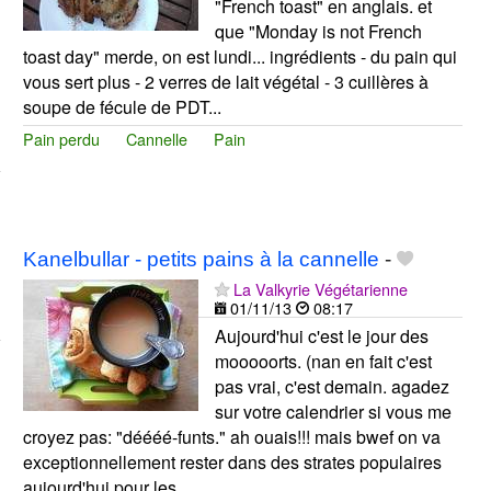
"French toast" en anglais. et
que "Monday is not French
toast day" merde, on est lundi... ingrédients - du pain qui
vous sert plus - 2 verres de lait végétal - 3 cuillères à
soupe de fécule de PDT...
Pain perdu
Cannelle
Pain
Kanelbullar - petits pains à la cannelle
-
La Valkyrie Végétarienne
01/11/13
08:17
Aujourd'hui c'est le jour des
mooooorts. (nan en fait c'est
pas vrai, c'est demain. agadez
sur votre calendrier si vous me
croyez pas: "déééé-funts." ah ouais!!! mais bwef on va
exceptionnellement rester dans des strates populaires
aujourd'hui pour les...