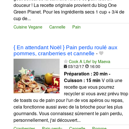
douceur ! La recette originale provient du blog One
Green Planet. Pour les ingrédients secs 1 cup + 3/4 de
cup de...
Cuisine Vegane
Cannelle
Pain
{ En attendant Noël } Pain perdu roulé aux
pommes, cranberries et cannelle
-
Cook A Life! by Maeva
03/12/17
16:00
Préparation :
20 min -
Cuisson :
15 min
V oilà une
recette que vous pourrez
recycler si vous avez prévu trop
de toasts ou de pain pour l'un de vos apéros ou repas,
cela fonctionne aussi avec de la brioche pour les plus
gourmands. Vous connaissez sûrement le pain perdu,
personnellement, j'ai découvert...
Cranberries
Pain perdu
Cannelle
Pomme