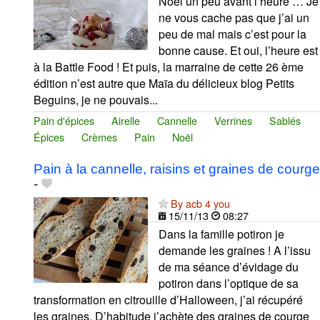
Noël un peu avant l’heure … Je
ne vous cache pas que j’ai un
peu de mal mais c’est pour la
bonne cause. Et oui, l’heure est
à la Battle Food ! Et puis, la marraine de cette 26 ème
édition n’est autre que Maïa du délicieux blog Petits
Beguins, je ne pouvais...
Pain d'épices
Airelle
Cannelle
Verrines
Sablés
Épices
Crèmes
Pain
Noël
Pain à la cannelle, raisins et graines de courge
-
By acb 4 you
15/11/13
08:27
Dans la famille potiron je
demande les graines ! A l’issu
de ma séance d’évidage du
potiron dans l’optique de sa
transformation en citrouille d’Halloween, j’ai récupéré
les graines. D’habitude j’achète des graines de courge