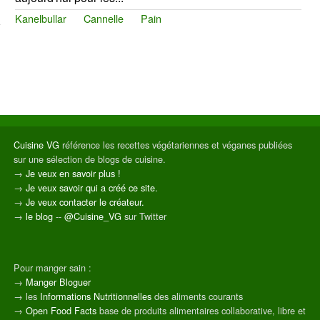
Kanelbullar
Cannelle
Pain
Cuisine VG
référence les recettes végétariennes et véganes publiées
sur une sélection de blogs de cuisine.
→
Je veux en savoir plus !
→
Je veux savoir qui a créé ce site.
→
Je veux contacter le créateur.
→
le blog
--
@Cuisine_VG
sur Twitter
Pour manger sain :
→
Manger Bloguer
→ les
Informations Nutritionnelles
des aliments courants
→
Open Food Facts
base de produits alimentaires collaborative, libre et