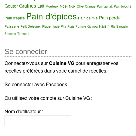
Graines
Gouter
Lait
Noël
Moelleux
Noix
Olive
Orange
Pain au lait
Pain brioché
Pain d'épices
Pain perdu
Pain d'épice
Pain de mie
Raisin
Patisserie
Petit Dejeuner
Pique-nique
Pita
Plats
Pomme
Quinoa
Riz
Sarrasin
Sésame
Tomates
Se connecter
Connectez-vous sur
Cuisine VG
pour enregistrer vos
recettes préférées dans votre carnet de recettes.
Se connecter avec Facebook :
Ou utilisez votre compte sur Cuisine VG :
Nom d'utilisateur :