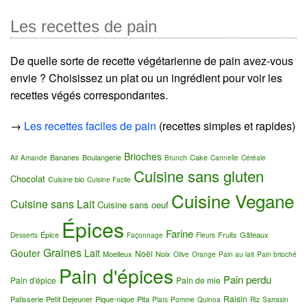
Les recettes de pain
De quelle sorte de recette végétarienne de pain avez-vous
envie ? Choisissez un plat ou un ingrédient pour voir les
recettes végés correspondantes.
→
Les recettes faciles de pain
(recettes simples et rapides)
Brioches
Bananes
Boulangerie
Cake
Ail
Amande
Brunch
Cannelle
Céréale
Cuisine sans gluten
Chocolat
Cuisine bio
Cuisine Facile
Cuisine Vegane
Cuisine sans Lait
Cuisine sans oeuf
Épices
Farine
Épice
Fruits
Gâteaux
Desserts
Façonnage
Fleurs
Graines
Gouter
Lait
Noël
Moelleux
Noix
Olive
Orange
Pain au lait
Pain brioché
Pain d'épices
Pain perdu
Pain d'épice
Pain de mie
Raisin
Patisserie
Petit Dejeuner
Pique-nique
Pita
Plats
Pomme
Quinoa
Riz
Sarrasin