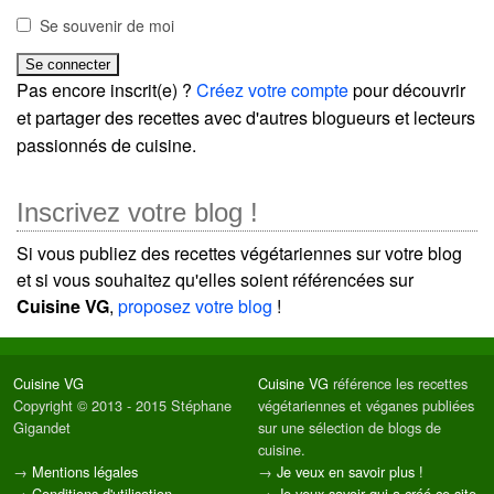
Se souvenir de moi
Pas encore inscrit(e) ?
Créez votre compte
pour découvrir
et partager des recettes avec d'autres blogueurs et lecteurs
passionnés de cuisine.
Inscrivez votre blog !
Si vous publiez des recettes végétariennes sur votre blog
et si vous souhaitez qu'elles soient référencées sur
Cuisine VG
,
proposez votre blog
!
Cuisine VG
Cuisine VG
référence les recettes
Copyright © 2013 - 2015 Stéphane
végétariennes et véganes publiées
Gigandet
sur une sélection de blogs de
cuisine.
→
Mentions légales
→
Je veux en savoir plus !
→
Conditions d'utilisation
→
Je veux savoir qui a créé ce site.