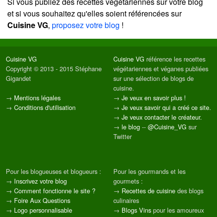
Si vous publiez des recettes végétariennes sur votre blog
et si vous souhaitez qu'elles soient référencées sur
Cuisine VG
,
proposez votre blog
!
Cuisine VG
Cuisine VG
référence les recettes
Copyright © 2013 - 2015 Stéphane
végétariennes et véganes publiées
Gigandet
sur une sélection de blogs de
cuisine.
→
Mentions légales
→
Je veux en savoir plus !
→
Conditions d'utilisation
→
Je veux savoir qui a créé ce site.
→
Je veux contacter le créateur.
→
le blog
--
@Cuisine_VG
sur
Twitter
Pour les blogueuses et blogueurs :
Pour les gourmands et les
→
Inscrivez votre blog
gourmets :
→
Comment fonctionne le site ?
→
Recettes de cuisine
des blogs
→
Foire Aux Questions
culinaires
→
Logo personnalisable
→
Blogs Vins
pour les amoureux