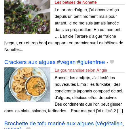
Les bêtises de Nonette
Le tartare d’algue, j’ai découvert ça
depuis un petit moment mais pour
autant, je ne me suis jamais lancée
dans sa préparation. En ce moment,
… L’article Tartare d’algue fraîche
[vegan, cru et trop bon] est apparu en premier sur Les bêtises de
Nonette....
Crackers aux algues #vegan #glutenfree
-
La gourmandise selon Angie
Bonsoir les ami(e)s, J'ai testé les
nouveautés Lima : les furikake : des
condiemnts japonais composé de sel,
d'algues, d'épices et/ou de poivre.
Des condiments que l'on peut glisser
dans les plats, salades, tartinades... Pour ma part j'ai utilisé 2 [...]
Brochette de tofu mariné aux algues (végétalien,