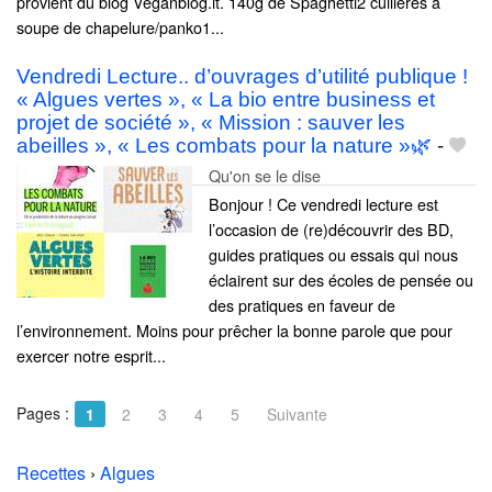
provient du blog Veganblog.it. 140g de Spaghetti2 cuillères à
soupe de chapelure/panko1...
Vendredi Lecture.. d’ouvrages d’utilité publique !
« Algues vertes », « La bio entre business et
projet de société », « Mission : sauver les
abeilles », « Les combats pour la nature »🌿
-
Qu'on se le dise
Bonjour ! Ce vendredi lecture est
l’occasion de (re)découvrir des BD,
guides pratiques ou essais qui nous
éclairent sur des écoles de pensée ou
des pratiques en faveur de
l’environnement. Moins pour prêcher la bonne parole que pour
exercer notre esprit...
Pages :
1
2
3
4
5
Suivante
Recettes
›
Algues