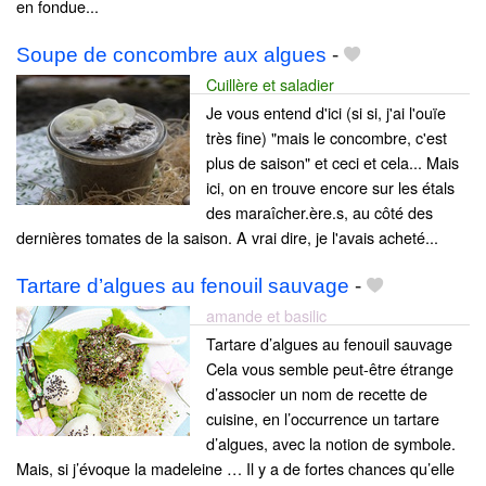
en fondue...
Soupe de concombre aux algues
-
Cuillère et saladier
Je vous entend d'ici (si si, j'ai l'ouïe
très fine) "mais le concombre, c'est
plus de saison" et ceci et cela... Mais
ici, on en trouve encore sur les étals
des maraîcher.ère.s, au côté des
dernières tomates de la saison. A vrai dire, je l'avais acheté...
Tartare d’algues au fenouil sauvage
-
amande et basilic
Tartare d’algues au fenouil sauvage
Cela vous semble peut-être étrange
d’associer un nom de recette de
cuisine, en l’occurrence un tartare
d’algues, avec la notion de symbole.
Mais, si j’évoque la madeleine … Il y a de fortes chances qu’elle