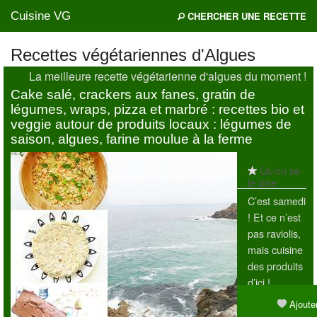
Cuisine VG
CHERCHER UNE RECETTE
Recettes végétariennes d'Algues
La meilleure recette végétarienne d'algues du moment !
Mes blogs préférés
Cake salé, crackers aux fanes, gratin de
légumes, wraps, pizza et marbré : recettes bio et
veggie autour de produits locaux : légumes de
saison, algues, farine moulue à la ferme
Qu'on se
le dise
C’est samedi
! Et ce n’est
pas raviolis,
mais cuisine
des produits
d’ici !
Consommer
Ajouter
des produits