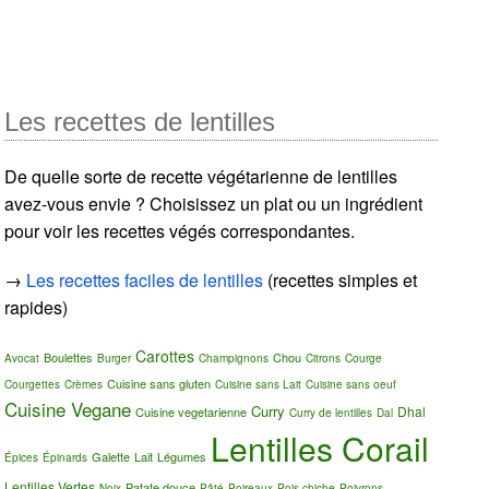
Les recettes de lentilles
De quelle sorte de recette végétarienne de lentilles
avez-vous envie ? Choisissez un plat ou un ingrédient
pour voir les recettes végés correspondantes.
→
Les recettes faciles de lentilles
(recettes simples et
rapides)
Carottes
Boulettes
Chou
Avocat
Burger
Champignons
Citrons
Courge
Cuisine sans gluten
Courgettes
Crèmes
Cuisine sans Lait
Cuisine sans oeuf
Cuisine Vegane
Curry
Dhal
Cuisine vegetarienne
Curry de lentilles
Dal
Lentilles Corail
Galette
Lait
Légumes
Épices
Épinards
Lentilles Vertes
Patate douce
Noix
Pâté
Poireaux
Pois chiche
Poivrons