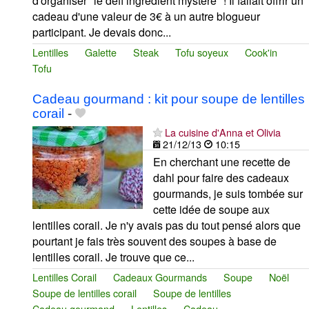
d'organiser "le défi ingrédient mystère" ! Il fallait offrir un
cadeau d'une valeur de 3€ à un autre blogueur
participant. Je devais donc...
Lentilles
Galette
Steak
Tofu soyeux
Cook'in
Tofu
Cadeau gourmand : kit pour soupe de lentilles
corail
-
La cuisine d'Anna et Olivia
21/12/13
10:15
En cherchant une recette de
dahl pour faire des cadeaux
gourmands, je suis tombée sur
cette idée de soupe aux
lentilles corail. Je n'y avais pas du tout pensé alors que
pourtant je fais très souvent des soupes à base de
lentilles corail. Je trouve que ce...
Lentilles Corail
Cadeaux Gourmands
Soupe
Noël
Soupe de lentilles corail
Soupe de lentilles
Cadeau gourmand
Lentilles
Cadeau