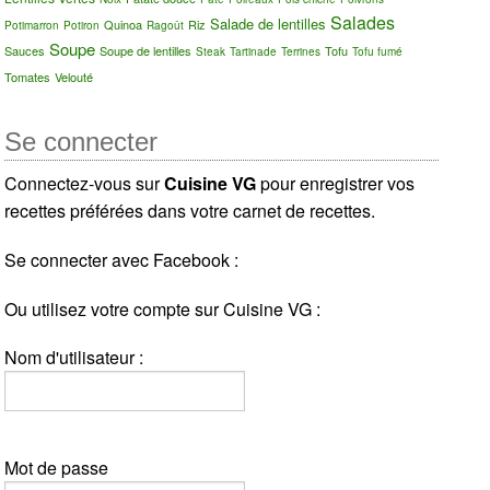
Salades
Salade de lentilles
Quinoa
Riz
Potimarron
Potiron
Ragoût
Soupe
Sauces
Soupe de lentilles
Tofu
Steak
Tartinade
Terrines
Tofu fumé
Tomates
Velouté
Se connecter
Connectez-vous sur
Cuisine VG
pour enregistrer vos
recettes préférées dans votre carnet de recettes.
Se connecter avec Facebook :
Ou utilisez votre compte sur Cuisine VG :
Nom d'utilisateur :
Mot de passe