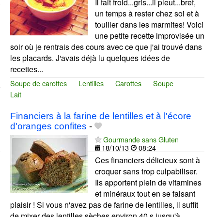
Il fait froid...gris...il pleut...bref,
un temps à rester chez soi et à
touiller dans les marmites! Voici
une petite recette improvisée un
soir où je rentrais des cours avec ce que j'ai trouvé dans
les placards. J'avais déjà lu quelques idées de
recettes...
Soupe de carottes
Lentilles
Carottes
Soupe
Lait
Financiers à la farine de lentilles et à l'écore
d'oranges confites
-
Gourmande sans Gluten
18/10/13
08:24
Ces financiers délicieux sont à
croquer sans trop culpabiliser.
Ils apportent plein de vitamines
et minéraux tout en se faisant
plaisir ! Si vous n'avez pas de farine de lentilles, il suffit
de mixer des lentilles sèches environ 40 s jusqu'à