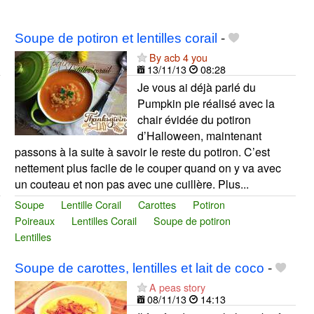
Soupe de potiron et lentilles corail
-
By acb 4 you
13/11/13
08:28
Je vous ai déjà parlé du
Pumpkin pie réalisé avec la
chair évidée du potiron
d’Halloween, maintenant
passons à la suite à savoir le reste du potiron. C’est
nettement plus facile de le couper quand on y va avec
un couteau et non pas avec une cuillère. Plus...
Soupe
Lentille Corail
Carottes
Potiron
Poireaux
Lentilles Corail
Soupe de potiron
Lentilles
Soupe de carottes, lentilles et lait de coco
-
A peas story
08/11/13
14:13