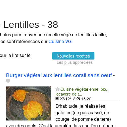
Lentilles - 38
otos pour trouver une recette végé de lentilles facile,
lles sont référencées sur
Cuisine VG
.
ur la lire sur le
Nouvelles recettes
Les plus appréciées
Burger végétal aux lentilles corail sans oeuf
-
Cuisine végétarienne, bio,
locavore de t...
27/12/13
15:22
D'habitude, je réalise les
galettes (de pois cassé, de
courge, de pomme de terre)
avec des oeufs. C'est la première fois que j'en prépare