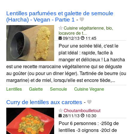
Lentilles parfumées et galette de semoule
(Harcha) - Vegan - Partie 1
-
Cuisine végétarienne, bio,
locavore de t...
09/12/13
11:45
Pour une soirée télé, c'est le
plat idéal : rapide, facile à
manger et délicieux ! La harcha
est une recette marocaine végétalienne qui se déguste
au goûter (ou pour un diner léger). Tartinée de beurre (ou
margarine) et de miel, lorsqu'elle est encore tiède,...
Lentilles
Galette
Semoule
Cuisine Vegane
Curry de lentilles aux carottes
-
Choutambouilletout
28/11/13
10:30
Pour 6 personnes : -250g de
lentilles -3 oignons -20cl de