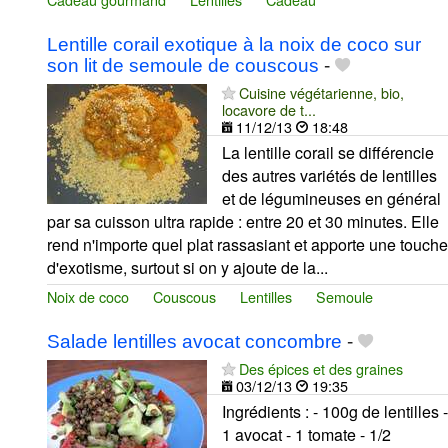
Lentille corail exotique à la noix de coco sur
son lit de semoule de couscous
-
Cuisine végétarienne, bio,
locavore de t...
11/12/13
18:48
La lentille corail se différencie
des autres variétés de lentilles
et de légumineuses en général
par sa cuisson ultra rapide : entre 20 et 30 minutes. Elle
rend n'importe quel plat rassasiant et apporte une touche
d'exotisme, surtout si on y ajoute de la...
Noix de coco
Couscous
Lentilles
Semoule
Salade lentilles avocat concombre
-
Des épices et des graines
03/12/13
19:35
Ingrédients : - 100g de lentilles -
1 avocat - 1 tomate - 1/2