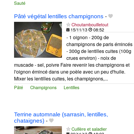
Sauté
Pâté végétal lentilles champignons
-
Choutambouilletout
15/11/13
08:52
- 1 oignon - 200g de
champignons de paris émincés
- 300g de lentilles cuites (100g
crues environ) - noix de
muscade - sel, poivre Faire revenir les champignons et
l'oignon émincé dans une poèle avec un peu d'huile.
Mixer les lentilles cuites, les champignons,...
Pâté
Champignons
Lentilles
Terrine automnale (sarrasin, lentilles,
chataignes)
-
Cuillère et saladier
09/11/13
18:03