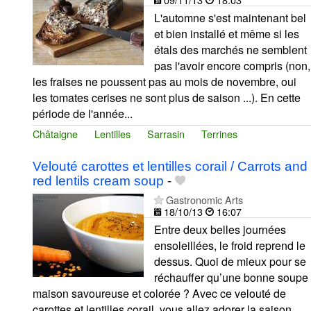
L'automne s'est maintenant bel
et bien installé et même si les
étals des marchés ne semblent
pas l'avoir encore compris (non,
les fraises ne poussent pas au mois de novembre, oui
les tomates cerises ne sont plus de saison ...). En cette
période de l'année...
Châtaigne
Lentilles
Sarrasin
Terrines
Velouté carottes et lentilles corail / Carrots and
red lentils cream soup
-
Gastronomic Arts
18/10/13
16:07
Entre deux belles journées
ensoleillées, le froid reprend le
dessus. Quoi de mieux pour se
réchauffer qu’une bonne soupe
maison savoureuse et colorée ? Avec ce velouté de
carottes et lentilles corail, vous allez adorer la saison