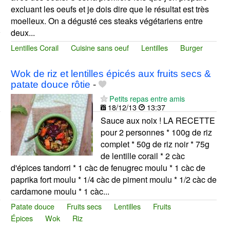
excluant les oeufs et je dois dire que le résultat est très
moelleux. On a dégusté ces steaks végétariens entre
deux...
Lentilles Corail
Cuisine sans oeuf
Lentilles
Burger
Wok de riz et lentilles épicés aux fruits secs &
patate douce rôtie
-
Petits repas entre amis
18/12/13
13:37
Sauce aux noix ! LA RECETTE
pour 2 personnes * 100g de riz
complet * 50g de riz noir * 75g
de lentille corail * 2 càc
d'épices tandorri * 1 càc de fenugrec moulu * 1 càc de
paprika fort moulu * 1/4 càc de piment moulu * 1/2 càc de
cardamone moulu * 1 càc...
Patate douce
Fruits secs
Lentilles
Fruits
Épices
Wok
Riz