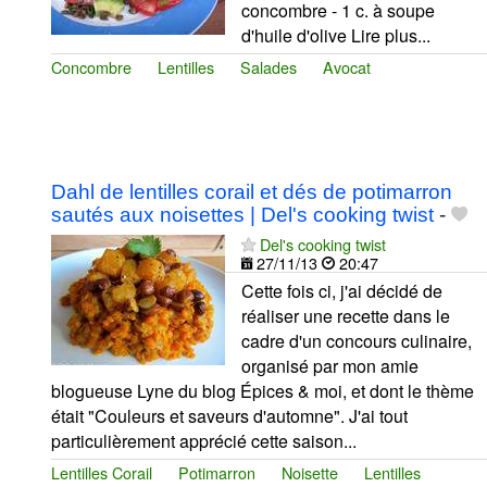
concombre - 1 c. à soupe
d'huile d'olive Lire plus...
Concombre
Lentilles
Salades
Avocat
Dahl de lentilles corail et dés de potimarron
sautés aux noisettes | Del's cooking twist
-
Del's cooking twist
27/11/13
20:47
Cette fois ci, j'ai décidé de
réaliser une recette dans le
cadre d'un concours culinaire,
organisé par mon amie
blogueuse Lyne du blog Épices & moi, et dont le thème
était "Couleurs et saveurs d'automne". J'ai tout
particulièrement apprécié cette saison...
Lentilles Corail
Potimarron
Noisette
Lentilles