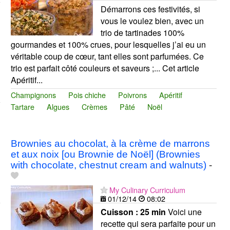
Démarrons ces festivités, si
vous le voulez bien, avec un
trio de tartinades 100%
gourmandes et 100% crues, pour lesquelles j’ai eu un
véritable coup de cœur, tant elles sont parfumées. Ce
trio est parfait côté couleurs et saveurs ;... Cet article
Apéritif...
Champignons
Pois chiche
Poivrons
Apéritif
Tartare
Algues
Crèmes
Pâté
Noël
Brownies au chocolat, à la crème de marrons
et aux noix [ou Brownie de Noël] (Brownies
with chocolate, chestnut cream and walnuts)
-
My Culinary Curriculum
01/12/14
08:02
Cuisson :
25 min
Voici une
recette qui sera parfaite pour un