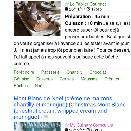
Le Tablier Gourmet
26/11/17
17:45
Préparation :
45 min -
Cuisson :
10 min
Je sais, il est
encore super tôt pour déjà
penser aux bûches. Sauf que si
on veut s’organiser à l’avance ou les tester avant le jour
J, il n’est jamais trop tôt pour bien faire ! Pour ce dessert,
j’ai fait appel à mes souvenirs puisque cette bûche
comme...
Forêt noire
Patisserie
Chantilly
Chocolat
Génoise
Desserts
Cerises
Mousses
Crèmes
Bûches
Noël
Mont Blanc de Noël (crème de marrons,
chantilly et meringue) (Christmas Mont Blanc
(chestnut cream, whipped cream and
meringue)
-
My Culinary Curriculum
20/12/15
06:00