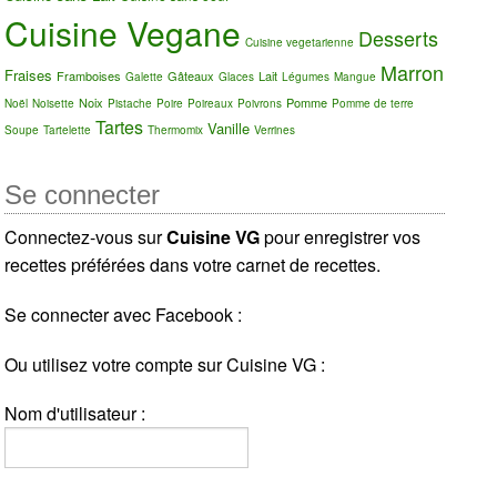
Cuisine Vegane
Desserts
Cuisine vegetarienne
Marron
Fraises
Framboises
Gâteaux
Lait
Galette
Glaces
Légumes
Mangue
Noix
Pomme
Noël
Noisette
Pistache
Poire
Poireaux
Poivrons
Pomme de terre
Tartes
Vanille
Soupe
Tartelette
Thermomix
Verrines
Se connecter
Connectez-vous sur
Cuisine VG
pour enregistrer vos
recettes préférées dans votre carnet de recettes.
Se connecter avec Facebook :
Ou utilisez votre compte sur Cuisine VG :
Nom d'utilisateur :