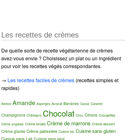
Les recettes de crèmes
De quelle sorte de recette végétarienne de crèmes
avez-vous envie ? Choisissez un plat ou un ingrédient
pour voir les recettes végés correspondantes.
→
Les recettes faciles de crèmes
(recettes simples et
rapides)
Amande
Bananes
Avocat
Abricot
Asperges
Cacao
Caramel
Chocolat
Citrons
Champignons
Courgettes
Châtaigne
Chou
Crème de marrons
Crème brûlée
Crème dessert
Crème anglaise
Cuisine sans gluten
Crême patissière
Crème glacée
Cuisine bio
Cuisine sans Lait
Cuisine sans oeuf