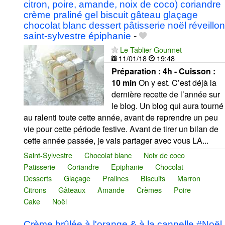
citron, poire, amande, noix de coco) coriandre
crème praliné gel biscuit gâteau glaçage
chocolat blanc dessert pâtisserie noël réveillon
saint-sylvestre épiphanie
-
Le Tablier Gourmet
11/01/18
19:48
Préparation :
4h - Cuisson :
10 min
On y est. C’est déjà la
dernière recette de l’année sur
le blog. Un blog qui aura tourné
au ralenti toute cette année, avant de reprendre un peu
vie pour cette période festive. Avant de tirer un bilan de
cette année passée, je vais partager avec vous LA...
Saint-Sylvestre
Chocolat blanc
Noix de coco
Patisserie
Coriandre
Epiphanie
Chocolat
Desserts
Glaçage
Pralines
Biscuits
Marron
Citrons
Gâteaux
Amande
Crèmes
Poire
Cake
Noël
Crème brûlée à l'orange & à la cannelle #Noël