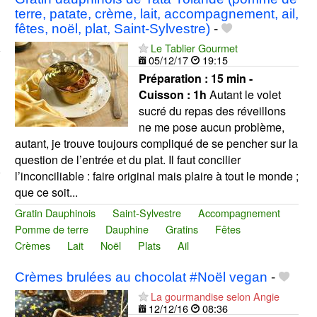
terre, patate, crème, lait, accompagnement, ail,
fêtes, noël, plat, Saint-Sylvestre)
-
Le Tablier Gourmet
05/12/17
19:15
Préparation :
15 min -
Cuisson :
1h
Autant le volet
sucré du repas des réveillons
ne me pose aucun problème,
autant, je trouve toujours compliqué de se pencher sur la
question de l’entrée et du plat. Il faut concilier
l’inconciliable : faire original mais plaire à tout le monde ;
que ce soit...
Gratin Dauphinois
Saint-Sylvestre
Accompagnement
Pomme de terre
Dauphine
Gratins
Fêtes
Crèmes
Lait
Noël
Plats
Ail
Crèmes brulées au chocolat #Noël vegan
-
La gourmandise selon Angie
12/12/16
08:36