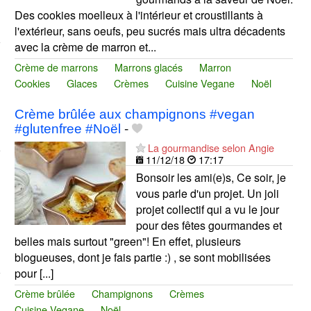
Des cookies moelleux à l'intérieur et croustillants à
l'extérieur, sans oeufs, peu sucrés mais ultra décadents
avec la crème de marron et...
Crème de marrons
Marrons glacés
Marron
Cookies
Glaces
Crèmes
Cuisine Vegane
Noël
Crème brûlée aux champignons #vegan
#glutenfree #Noël
-
La gourmandise selon Angie
11/12/18
17:17
Bonsoir les ami(e)s, Ce soir, je
vous parle d'un projet. Un joli
projet collectif qui a vu le jour
pour des fêtes gourmandes et
belles mais surtout "green"! En effet, plusieurs
blogueuses, dont je fais partie :) , se sont mobilisées
pour [...]
Crème brûlée
Champignons
Crèmes
Cuisine Vegane
Noël