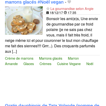
marrons glacés #Noël vegan
-
La gourmandise selon Angie
18/12/17
17:35
Bonsoir les ami(e)s, Une envie
de gourmandise par ce froid
polaire (je ne sais pas chez
vous, mais il fait très froid, il
neige même ici et pour couronner le tout mon chauffage
me fait des siennes!!!! Grrr...). Des croquants parfumés
aux [...]
Crème de marrons
Marrons glacés
Marron
Amande
Glaces
Crèmes
Cuisine Vegane
Noël
Gratin dauphinois de Tata Yolande (pomme de