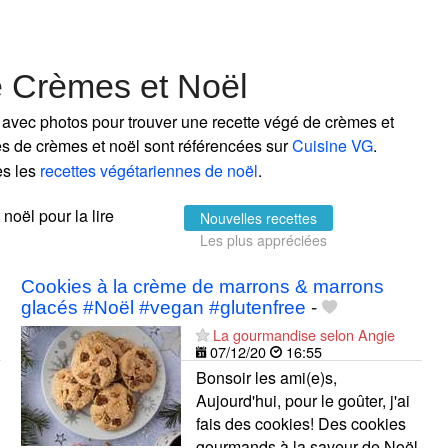
e Crèmes et Noël
 avec photos pour trouver une recette végé de crèmes et
nes de crèmes et noël sont référencées sur
Cuisine VG
.
es les
recettes végétariennes de noël
.
 noël pour la lire
Nouvelles recettes
Les plus appréciées
Cookies à la crème de marrons & marrons
glacés #Noël #vegan #glutenfree
-
La gourmandise selon Angie
07/12/20
16:55
Bonsoir les ami(e)s,
Aujourd'hui, pour le goûter, j'ai
fais des cookies! Des cookies
gourmands à la saveur de Noël.