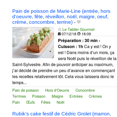
Pain de poisson de Marie-Line (entrée, hors
d’oeuvre, fête, réveillon, noël, maigre, oeuf,
crème, concombre, terrine)
-
Le Tablier Gourmet
07/12/18
18:09
Préparation :
30 min -
Cuisson :
1h
Ca y est ! On y
est ! Dans moins d’un mois, ça
sera Noël puis le réveillon de la
Saint-Sylvestre. Afin de pouvoir anticiper au maximum,
j’ai décidé de prendre un peu d’avance en commençant
les recettes relativement tôt. Cela vous laissera donc le
temps...
Pain de poisson
Hors d'Oeuvre
Concombre
Terrines
Poisson
Maigre
Entrées
Crèmes
Pain
Œufs
Fêtes
Noël
Rubik’s cake festif de Cédric Grolet (marron,