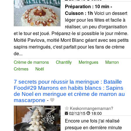
Préparation :
10 min -
Cuisson :
1h
Voici un dessert
léger pour les fêtes et facile à
réaliser, un peu d'organisation
et le tour est joué. Préparez-le si possible le jour même.
Moitié Pavlova, moitié Mont Blanc géant avec ses petits
sapins meringués, c'est parfait pour les fans de crème
de...
Crème de marrons
Chantilly
Meringues
Marron
Crèmes
Noël
7 secrets pour réussir la meringue : Bataille
Food#29 Marrons en habits blancs : Sapins
de Noel en meringue et crème de marron au
mascarpone
-
Keskonmangemaman?
02/12/15
18:00
Encore une fois j'ai réalisé
presque en dernière minute