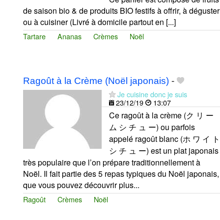
de saison bio & de produits BIO festifs à offrir, à déguster
ou à cuisiner (Livré à domicile partout en [...]
Tartare
Ananas
Crèmes
Noël
Ragoût à la Crème (Noël japonais)
-
Je cuisine donc je suis
23/12/19
13:07
Ce ragoût à la crème (ク リ ー
ム シ チ ュ ー) ou parfois
appelé ragoût blanc (ホ ワ イ ト
シ チ ュ ー) est un plat japonais
très populaire que l’on prépare traditionnellement à
Noël. Il fait partie des 5 repas typiques du Noël japonais,
que vous pouvez découvrir plus...
Ragoût
Crèmes
Noël