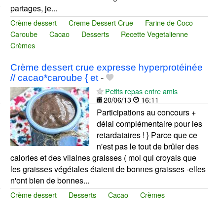
partages, je...
Crème dessert
Creme Dessert Crue
Farine de Coco
Caroube
Cacao
Desserts
Recette Vegetalienne
Crèmes
Crème dessert crue expresse hyperprotéinée
// cacao*caroube { et
-
Petits repas entre amis
20/06/13
16:11
Participations au concours +
délai complémentaire pour les
retardataires ! } Parce que ce
n'est pas le tout de brûler des
calories et des vilaines graisses ( moi qui croyais que
les graisses végétales étaient de bonnes graisses -elles
n'ont bien de bonnes...
Crème dessert
Desserts
Cacao
Crèmes