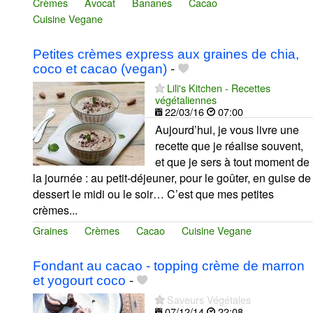
Crèmes
Avocat
Bananes
Cacao
Cuisine Vegane
Petites crèmes express aux graines de chia,
coco et cacao (vegan)
-
Lili's Kitchen - Recettes
végétaliennes
22/03/16
07:00
Aujourd’hui, je vous livre une
recette que je réalise souvent,
et que je sers à tout moment de
la journée : au petit-déjeuner, pour le goûter, en guise de
dessert le midi ou le soir… C’est que mes petites
crèmes...
Graines
Crèmes
Cacao
Cuisine Vegane
Fondant au cacao - topping crème de marron
et yogourt coco
-
Saveurs Végétales
07/12/14
22:08