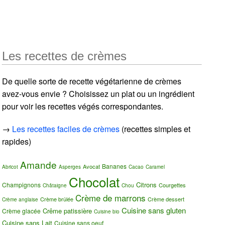
Les recettes de crèmes
De quelle sorte de recette végétarienne de crèmes
avez-vous envie ? Choisissez un plat ou un ingrédient
pour voir les recettes végés correspondantes.
→
Les recettes faciles de crèmes
(recettes simples et
rapides)
Amande
Bananes
Avocat
Abricot
Asperges
Cacao
Caramel
Chocolat
Citrons
Champignons
Courgettes
Châtaigne
Chou
Crème de marrons
Crème brûlée
Crème dessert
Crème anglaise
Cuisine sans gluten
Crême patissière
Crème glacée
Cuisine bio
Cuisine sans Lait
Cuisine sans oeuf