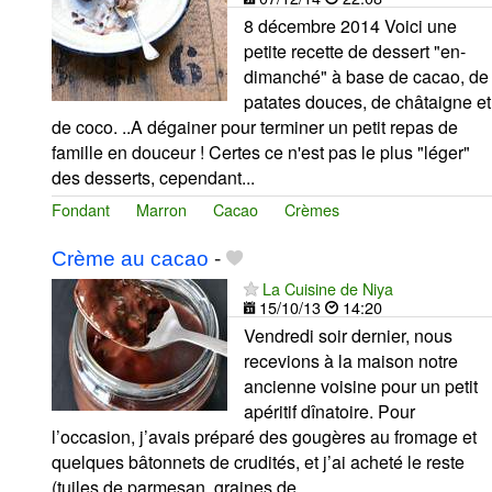
8 décembre 2014 Voici une
petite recette de dessert "en-
dimanché" à base de cacao, de
patates douces, de châtaigne et
de coco. ..A dégainer pour terminer un petit repas de
famille en douceur ! Certes ce n'est pas le plus "léger"
des desserts, cependant...
Fondant
Marron
Cacao
Crèmes
Crème au cacao
-
La Cuisine de Niya
15/10/13
14:20
Vendredi soir dernier, nous
recevions à la maison notre
ancienne voisine pour un petit
apéritif dînatoire. Pour
l’occasion, j’avais préparé des gougères au fromage et
quelques bâtonnets de crudités, et j’ai acheté le reste
(tuiles de parmesan, graines de...