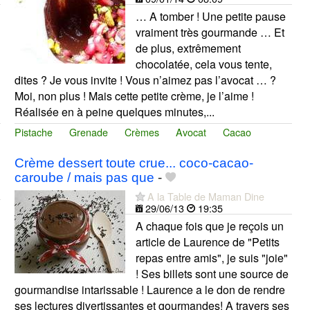
… A tomber ! Une petite pause
vraiment très gourmande … Et
de plus, extrêmement
chocolatée, cela vous tente,
dites ? Je vous invite ! Vous n’aimez pas l’avocat … ?
Moi, non plus ! Mais cette petite crème, je l’aime !
Réalisée en à peine quelques minutes,...
Pistache
Grenade
Crèmes
Avocat
Cacao
Crème dessert toute crue... coco-cacao-
caroube / mais pas que
-
A la Table de Maman Dine
29/06/13
19:35
A chaque fois que je reçois un
article de Laurence de "Petits
repas entre amis", je suis "joie"
! Ses billets sont une source de
gourmandise intarissable ! Laurence a le don de rendre
ses lectures divertissantes et gourmandes! A travers ses