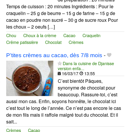
Temps de cuisson : 20 minutes Ingrédients : Pour le
craquelin – 25 g de beurre – 15 g de farine – 15 g de
cacao en poudre non sucré – 30 g de sucre roux Pour
les choux – 2 oeufs […]
Chou
Choux à la crème
Cacao
Craquelin
Crême patissière
Chocolat
Crèmes
P’tites crèmes au cacao, dès 7/8 mois
-
Dans la cuisine de Djanisse
version enfa...
16/03/17
13:55
C’est bientôt Pâques,
synonyme de chocolat pour
beaucoup. Rassure-toi, c’est
aussi mon cas. Enfin, soyons honnête, le chocolat ici
c’est tout le long de l’année. Ce n’est pas encore le cas
de mon fils mais il raffole malgré tout du chocolat. Et il
sait...
Crèmes
Cacao