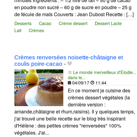
minutes Ingrédients : – 1/2 litre de lait – 50 g de cacao
en poudre non sucré – 60 g de sucre en poudre – 25 g
de fécule de maïs Couverts : Jean Dubost Recette : […]
Desserts
Cacao
Crème dessert
Dessert Lacte
Lait
Crèmes
Crèmes renversées noisette-châtaigne et
coulis poire-cacao
-
Le monde merveilleux d'Elodie...
dans le...
04/09/17
11:44
En ce moment je cuisine des
crèmes dessert végétales (la
dernière version :
amande,châtaigne et rhum,raisins). Il y quelques temps,
j'ai trouvé une belle recette sur le blog très inspirant
d'Hélène : des petites crèmes "renversées" 100%
végétales. J'ai...