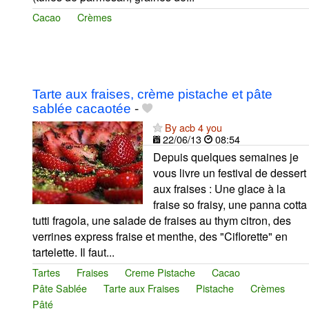
Cacao
Crèmes
Tarte aux fraises, crème pistache et pâte
sablée cacaotée
-
By acb 4 you
22/06/13
08:54
Depuis quelques semaines je
vous livre un festival de dessert
aux fraises : Une glace à la
fraise so fraisy, une panna cotta
tutti fragola, une salade de fraises au thym citron, des
verrines express fraise et menthe, des "Ciflorette" en
tartelette. Il faut...
Tartes
Fraises
Creme Pistache
Cacao
Pâte Sablée
Tarte aux Fraises
Pistache
Crèmes
Pâté