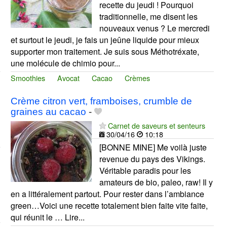
recette du jeudi ! Pourquoi
traditionnelle, me disent les
nouveaux venus ? Le mercredi
et surtout le jeudi, je fais un jeûne liquide pour mieux
supporter mon traitement. Je suis sous Méthotréxate,
une molécule de chimio pour...
Smoothies
Avocat
Cacao
Crèmes
Crème citron vert, framboises, crumble de
graines au cacao
-
Carnet de saveurs et senteurs
30/04/16
10:18
[BONNE MINE] Me voilà juste
revenue du pays des Vikings.
Véritable paradis pour les
amateurs de bio, paleo, raw! Il y
en a littéralement partout. Pour rester dans l’ambiance
green…Voici une recette totalement bien faite vite faite,
qui réunit le … Lire...