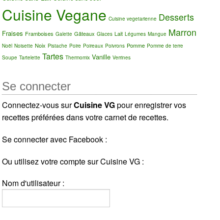
Cuisine Vegane
Desserts
Cuisine vegetarienne
Marron
Fraises
Framboises
Gâteaux
Lait
Galette
Glaces
Légumes
Mangue
Noix
Pomme
Noël
Noisette
Pistache
Poire
Poireaux
Poivrons
Pomme de terre
Tartes
Vanille
Soupe
Tartelette
Thermomix
Verrines
Se connecter
Connectez-vous sur
Cuisine VG
pour enregistrer vos
recettes préférées dans votre carnet de recettes.
Se connecter avec Facebook :
Ou utilisez votre compte sur Cuisine VG :
Nom d'utilisateur :