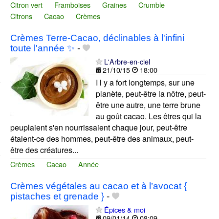
Citron vert
Framboises
Graines
Crumble
Citrons
Cacao
Crèmes
Crèmes Terre-Cacao, déclinables à l'infini
toute l'année ✨
-
L'Arbre-en-ciel
21/10/15
18:00
I l y a fort longtemps, sur une
planète, peut-être la nôtre, peut-
être une autre, une terre brune
au goût cacao. Les êtres qui la
peuplaient s'en nourrissaient chaque jour, peut-être
étaient-ce des hommes, peut-être des animaux, peut-
être des créatures...
Crèmes
Cacao
Année
Crèmes végétales au cacao et à l’avocat {
pistaches et grenade }
-
Épices & moi
09/01/14
08:09