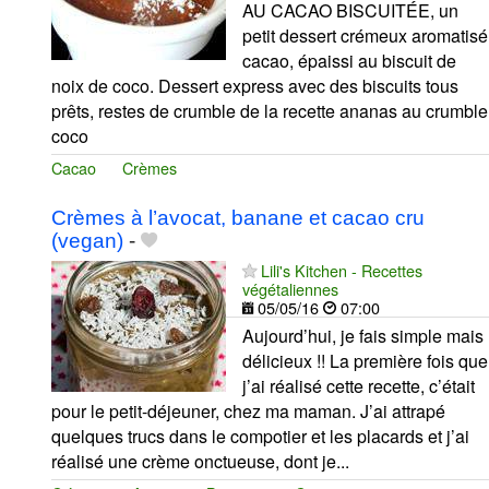
AU CACAO BISCUITÉE, un
petit dessert crémeux aromatisé
cacao, épaissi au biscuit de
noix de coco. Dessert express avec des biscuits tous
prêts, restes de crumble de la recette ananas au crumble
coco
Cacao
Crèmes
Crèmes à l’avocat, banane et cacao cru
(vegan)
-
Lili's Kitchen - Recettes
végétaliennes
05/05/16
07:00
Aujourd’hui, je fais simple mais
délicieux !! La première fois que
j’ai réalisé cette recette, c’était
pour le petit-déjeuner, chez ma maman. J’ai attrapé
quelques trucs dans le compotier et les placards et j’ai
réalisé une crème onctueuse, dont je...