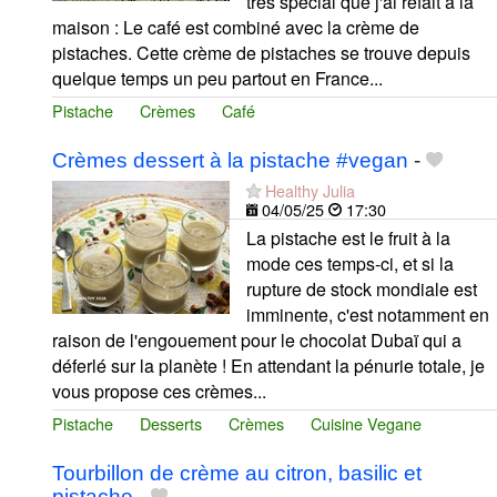
très spécial que j'ai refait à la
maison : Le café est combiné avec la crème de
pistaches. Cette crème de pistaches se trouve depuis
quelque temps un peu partout en France...
Pistache
Crèmes
Café
Crèmes dessert à la pistache #vegan
-
Healthy Julia
04/05/25
17:30
La pistache est le fruit à la
mode ces temps-ci, et si la
rupture de stock mondiale est
imminente, c'est notamment en
raison de l'engouement pour le chocolat Dubaï qui a
déferlé sur la planète ! En attendant la pénurie totale, je
vous propose ces crèmes...
Pistache
Desserts
Crèmes
Cuisine Vegane
Tourbillon de crème au citron, basilic et
pistache
-