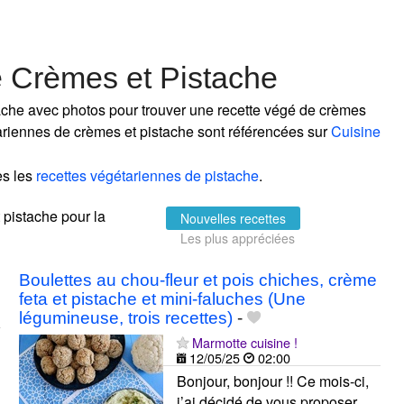
e Crèmes et Pistache
ache avec photos pour trouver une recette végé de crèmes
étariennes de crèmes et pistache sont référencées sur
Cuisine
es les
recettes végétariennes de pistache
.
t pistache pour la
Nouvelles recettes
Les plus appréciées
Boulettes au chou-fleur et pois chiches, crème
feta et pistache et mini-faluches (Une
légumineuse, trois recettes)
-
Marmotte cuisine !
12/05/25
02:00
Bonjour, bonjour !! Ce mois-ci,
j’ai décidé de vous proposer