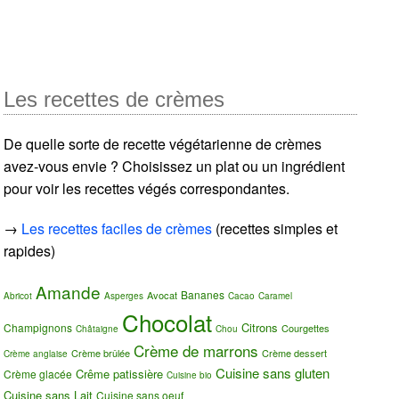
Les recettes de crèmes
De quelle sorte de recette végétarienne de crèmes
avez-vous envie ? Choisissez un plat ou un ingrédient
pour voir les recettes végés correspondantes.
→
Les recettes faciles de crèmes
(recettes simples et
rapides)
Amande
Bananes
Avocat
Abricot
Asperges
Cacao
Caramel
Chocolat
Citrons
Champignons
Courgettes
Châtaigne
Chou
Crème de marrons
Crème brûlée
Crème dessert
Crème anglaise
Cuisine sans gluten
Crême patissière
Crème glacée
Cuisine bio
Cuisine sans Lait
Cuisine sans oeuf