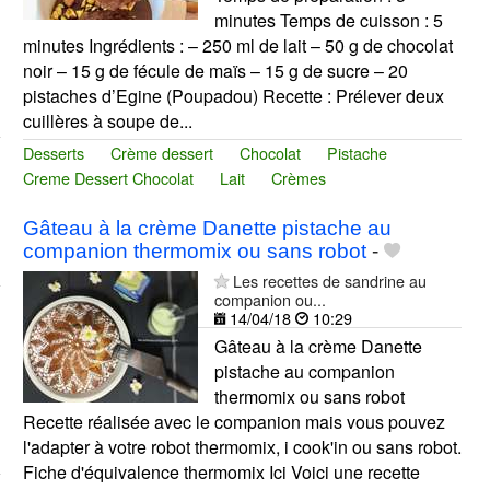
minutes Temps de cuisson : 5
minutes Ingrédients : – 250 ml de lait – 50 g de chocolat
noir – 15 g de fécule de maïs – 15 g de sucre – 20
pistaches d’Egine (Poupadou) Recette : Prélever deux
cuillères à soupe de...
Desserts
Crème dessert
Chocolat
Pistache
Creme Dessert Chocolat
Lait
Crèmes
Gâteau à la crème Danette pistache au
companion thermomix ou sans robot
-
Les recettes de sandrine au
companion ou...
14/04/18
10:29
Gâteau à la crème Danette
pistache au companion
thermomix ou sans robot
Recette réalisée avec le companion mais vous pouvez
l'adapter à votre robot thermomix, i cook'in ou sans robot.
Fiche d'équivalence thermomix Ici Voici une recette