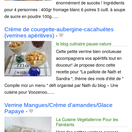
énormément de succès ! Ingrédients
pour 4 personnes : 400gr fromage blanc 6 poires 3 cuill. à soupe
de sucre en poudre 100g......
Crème de courgette-aubergine-cacahuètes
(verrines apéritives)
-
le blog culinaire pause-nature
Cette petite verrine bien onctueuse
accompagnera vos apéritifs tout en
douceur! Je propose donc cette
recette pour "La paillote de Nath et
Sandra ", thème des mois d'été de "
Compile moi un menu " défi organisé par Nath du blog « Une
cuisine pour Voozenoo......
Verrine Mangues/Crème d'amandes/Glace
Papaye
-
La Cuisine Végétalienne Pour les
Fainéants
Voici des petites verrines express