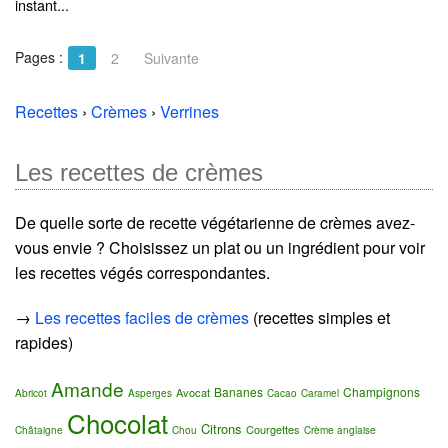
instant...
Pages :
1
2
Suivante
Recettes
›
Crèmes
›
Verrines
Les recettes de crèmes
De quelle sorte de recette végétarienne de crèmes avez-
vous envie ? Choisissez un plat ou un ingrédient pour voir
les recettes végés correspondantes.
→
Les recettes faciles de crèmes
(recettes simples et
rapides)
Amande
Bananes
Champignons
Avocat
Abricot
Asperges
Cacao
Caramel
Chocolat
Citrons
Courgettes
Châtaigne
Chou
Crème anglaise