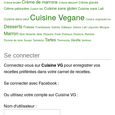
Crème de marrons
Crème glacée
Crème brûlée
Crème dessert
Cuisine sans gluten
Crême patissière
Cuisine sans Lait
Cuisine bio
Cuisine Vegane
Cuisine sans oeuf
Cuisine vegetarienne
Desserts
Fraises
Framboises
Gâteaux
Lait
Galette
Glaces
Légumes
Mangue
Marron
Noix
Pomme
Noël
Noisette
Pistache
Poire
Poireaux
Poivrons
Tartes
Vanille
Pomme de terre
Soupe
Tartelette
Thermomix
Verrines
Se connecter
Connectez-vous sur
Cuisine VG
pour enregistrer vos
recettes préférées dans votre carnet de recettes.
Se connecter avec Facebook :
Ou utilisez votre compte sur Cuisine VG :
Nom d'utilisateur :