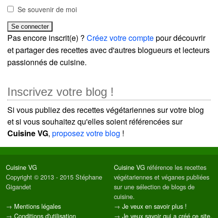
Se souvenir de moi
Pas encore inscrit(e) ?
Créez votre compte
pour découvrir
et partager des recettes avec d'autres blogueurs et lecteurs
passionnés de cuisine.
Inscrivez votre blog !
Si vous publiez des recettes végétariennes sur votre blog
et si vous souhaitez qu'elles soient référencées sur
Cuisine VG
,
proposez votre blog
!
Cuisine VG
Cuisine VG
référence les recettes
Copyright © 2013 - 2015 Stéphane
végétariennes et véganes publiées
Gigandet
sur une sélection de blogs de
cuisine.
→
Mentions légales
→
Je veux en savoir plus !
→
Conditions d'utilisation
→
Je veux savoir qui a créé ce site.