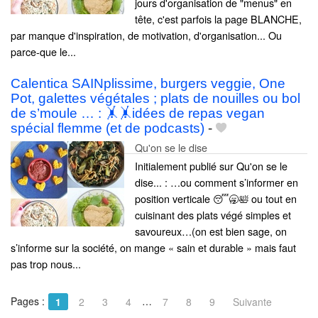
jours d'organisation de "menus" en
tête, c'est parfois la page BLANCHE,
par manque d'inspiration, de motivation, d'organisation... Ou
parce-que le...
Calentica SAINplissime, burgers veggie, One
Pot, galettes végétales ; plats de nouilles ou bol
de s’moule … : 🤸🤸idées de repas vegan
spécial flemme (et de podcasts)
-
Qu'on se le dise
Initialement publié sur Qu'on se le
dise... : …ou comment s’informer en
position verticale 😴🥱🛀 ou tout en
cuisinant des plats végé simples et
savoureux…(on est bien sage, on
s’informe sur la société, on mange « sain et durable » mais faut
pas trop nous...
Pages :
…
1
2
3
4
7
8
9
Suivante