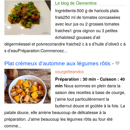
Le blog de Clementine
Ingrédients:500 g de haricots plats
frais250 ml de tomates concassées
avec leur jus ou 2 grosses tomates
fraiches1 gros oignon ou 3 petites
échalotes2 gousses d’ail
dégerméessel et poivrecoriandre fraiche2 c à s d’huile d’olive3 c à
s d’eauPréparation:Commencez...
Plat crémeux d’automne aux légumes rôtis
-
courgetteandco
Préparation :
30 min - Cuisson :
40
Nous sommes en plein dans la
min
saison des recettes à base de courge,
j’aime tout particulièrement la
butternut douce et goûtée à la fois. La
patate douce, elle amène beaucoup de délicatesse à la
préparation. J’aime beaucoup les légumes rôtis au four été
comme...