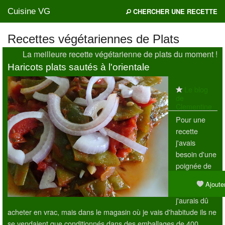
Cuisine VG
CHERCHER UNE RECETTE
Recettes végétariennes de Plats
La meilleure recette végétarienne de plats du moment !
Mes blogs préférés
Haricots plats sautés à l'orientale
Le blog
de
Clementine
Pour une
recette
j'avais
besoin d'une
poignée de
haricots
Ajouter
plats que
j'aurais dû
acheter en vrac, mais dans le magasin où je vais d'habitude ils ne
se vendaient que conditionnés dans des emballages de 400