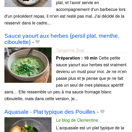
plat, et l'avoir servie en
accompagnement d'un barbecue lors
d'un précédent repas, il m'en est resté pas mal. J'ai décidé de la
resservir dans le cadre...
Sauce yaourt aux herbes {persil plat, menthe,
ciboulette}
-
Tangerine Zest
Cette petite
Préparation :
10 min
sauce yaourt aux herbes est vraiment
devenu un must pour moi. Je ne m’en
passe plus et je pense que je ne fait
pas un seul de mes plateaux apéritif
sans… Elle ressemble un peu à ma sauce fromage blanc
ciboulette, mais dans cette version, je...
Aquasale - Plat typique des Pouilles
-
Le blog de Clementine
L'acquasale est un plat typique de la