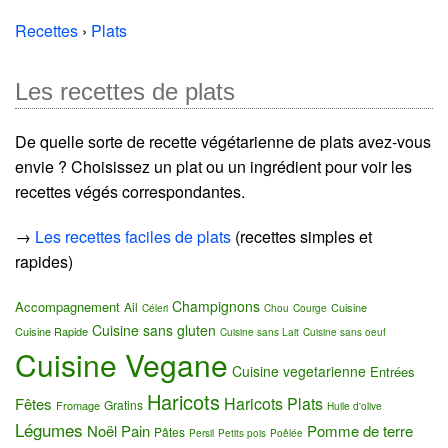
Recettes
›
Plats
Les recettes de plats
De quelle sorte de recette végétarienne de plats avez-vous
envie ? Choisissez un plat ou un ingrédient pour voir les
recettes végés correspondantes.
→
Les recettes faciles de plats
(recettes simples et
rapides)
Champignons
Accompagnement
Ail
Cuisine
Céleri
Chou
Courge
Cuisine sans gluten
Cuisine Rapide
Cuisine sans Lait
Cuisine sans oeuf
Cuisine Vegane
Cuisine vegetarienne
Entrées
Haricots
Haricots Plats
Fêtes
Gratins
Fromage
Huile d'olive
Légumes
Noël
Pain
Pomme de terre
Pâtes
Persil
Petits pois
Poêlée