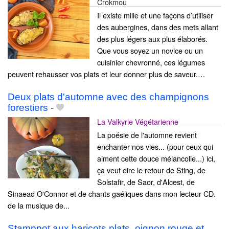
Crokmou
Il existe mille et une façons d’utiliser
des aubergines, dans des mets allant
des plus légers aux plus élaborés.
Que vous soyez un novice ou un
cuisinier chevronné, ces légumes
peuvent rehausser vos plats et leur donner plus de saveur.…
Deux plats d'automne avec des champignons
forestiers
-
La Valkyrie Végétarienne
La poésie de l'automne revient
enchanter nos vies... (pour ceux qui
aiment cette douce mélancolie...) ici,
ça veut dire le retour de Sting, de
Solstafir, de Saor, d'Alcest, de
Sinaead O'Connor et de chants gaéliques dans mon lecteur CD.
de la musique de...
Stamppot aux haricots plats, oignon rouge et