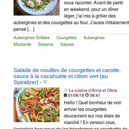
vous raconter. Avant de partir
en weekend, pour un dîner
léger, j’ai mis à griller des
aubergines et des courgettes au four. J’avais initialement
pensé […]
Aubergines Grillées
Courgettes
Aubergines
Moutarde
Sésame
Sauces
Salade de nouilles de courgettes et carotte,
sauce à la cacahuète et citron vert (au
Spiralizer)
-
La cuisine d'Anna et Olivia
01/06/19
08:41
Hello ! Quel bonheur de voir
arriver les courgettes
doucement sur nos étals de
marché ! En version crue,
j'apprécie beaucoup de les transformer en spaghettis de