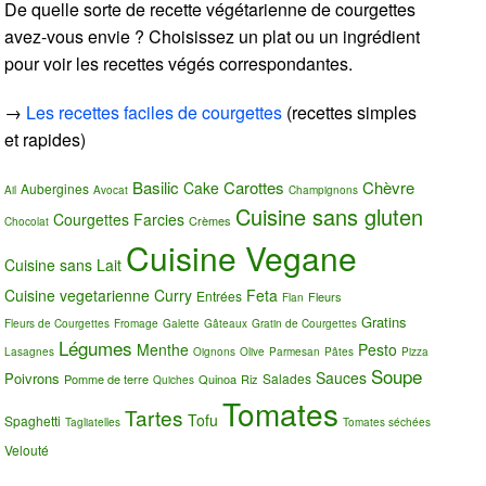
De quelle sorte de recette végétarienne de courgettes
avez-vous envie ? Choisissez un plat ou un ingrédient
pour voir les recettes végés correspondantes.
→
Les recettes faciles de courgettes
(recettes simples
et rapides)
Basilic
Carottes
Chèvre
Cake
Aubergines
Ail
Avocat
Champignons
Cuisine sans gluten
Courgettes Farcies
Crèmes
Chocolat
Cuisine Vegane
Cuisine sans Lait
Cuisine vegetarienne
Curry
Feta
Entrées
Fleurs
Flan
Gratins
Fleurs de Courgettes
Fromage
Galette
Gâteaux
Gratin de Courgettes
Légumes
Menthe
Pesto
Lasagnes
Oignons
Olive
Parmesan
Pâtes
Pizza
Soupe
Sauces
Poivrons
Salades
Pomme de terre
Quinoa
Riz
Quiches
Tomates
Tartes
Tofu
Spaghetti
Tagliatelles
Tomates séchées
Velouté