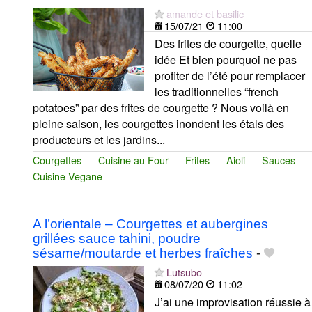
amande et basilic
15/07/21
11:00
Des frites de courgette, quelle
idée Et bien pourquoi ne pas
profiter de l’été pour remplacer
les traditionnelles “french
potatoes” par des frites de courgette ? Nous voilà en
pleine saison, les courgettes inondent les étals des
producteurs et les jardins...
Courgettes
Cuisine au Four
Frites
Aioli
Sauces
Cuisine Vegane
A l’orientale – Courgettes et aubergines
grillées sauce tahini, poudre
sésame/moutarde et herbes fraîches
-
Lutsubo
08/07/20
11:02
J’ai une improvisation réussie à