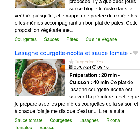
proposée il y a quelques jours
sur ce blog. On reste dans la
verdure puisqu'ici, elle nappe une poêlée de courgettes,
elles-mêmes accompagnant un bon plat de pâtes. Cette
proposition végétarienne...
Courgettes
Sauces
Pâtes
Cuisine Vegane
Lasagne courgette-ricotta et sauce tomate
-
Tangerine Zest
05/07/24
09:10
Préparation :
20 min -
Cuisson :
40 min
Ce plat de
lasagne courgette-ricotta est
souvent la première recette que
je prépare avec les premières courgettes de la saison et
à chaque fois je me dis que c’est un... Lire la suite
Sauce tomate
Courgettes
Lasagnes
Ricotta
Tomates
Sauces