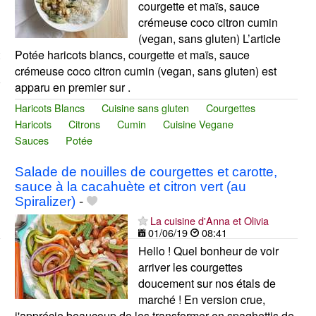
courgette et maïs, sauce
crémeuse coco citron cumin
(vegan, sans gluten) L’article
Potée haricots blancs, courgette et maïs, sauce
crémeuse coco citron cumin (vegan, sans gluten) est
apparu en premier sur .
Haricots Blancs
Cuisine sans gluten
Courgettes
Haricots
Citrons
Cumin
Cuisine Vegane
Sauces
Potée
Salade de nouilles de courgettes et carotte,
sauce à la cacahuète et citron vert (au
Spiralizer)
-
La cuisine d'Anna et Olivia
01/06/19
08:41
Hello ! Quel bonheur de voir
arriver les courgettes
doucement sur nos étals de
marché ! En version crue,
j'apprécie beaucoup de les transformer en spaghettis de