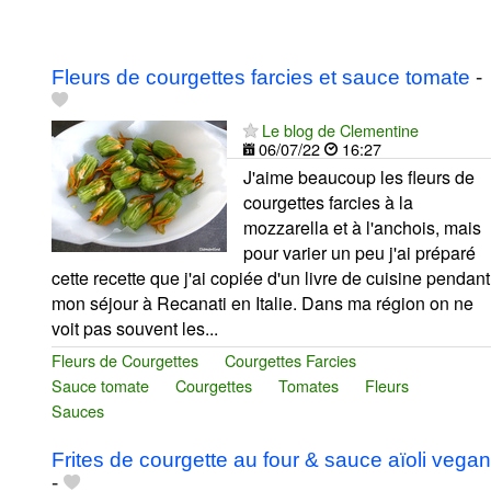
Fleurs de courgettes farcies et sauce tomate
-
Le blog de Clementine
06/07/22
16:27
J'aime beaucoup les fleurs de
courgettes farcies à la
mozzarella et à l'anchois, mais
pour varier un peu j'ai préparé
cette recette que j'ai copiée d'un livre de cuisine pendant
mon séjour à Recanati en Italie. Dans ma région on ne
voit pas souvent les...
Fleurs de Courgettes
Courgettes Farcies
Sauce tomate
Courgettes
Tomates
Fleurs
Sauces
Frites de courgette au four & sauce aïoli vegan
-