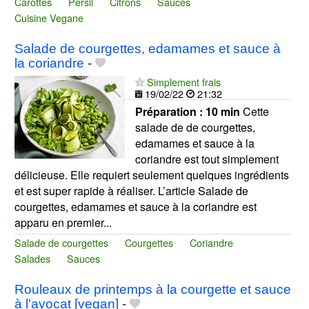
Carottes
Persil
Citrons
Sauces
Cuisine Vegane
Salade de courgettes, edamames et sauce à
la coriandre
-
Simplement frais
19/02/22
21:32
Préparation :
10 min
Cette
salade de de courgettes,
edamames et sauce à la
coriandre est tout simplement
délicieuse. Elle requiert seulement quelques ingrédients
et est super rapide à réaliser. L’article Salade de
courgettes, edamames et sauce à la coriandre est
apparu en premier...
Salade de courgettes
Courgettes
Coriandre
Salades
Sauces
Rouleaux de printemps à la courgette et sauce
à l’avocat [vegan]
-