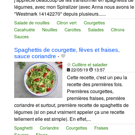
légumes, avec mon Spiralizer (avec Anna nous avons le
"Westmark 14142270" depuis plusieurs......
Salade de nouilles
Citron vert
Courgettes
Cacahuète
Nouilles
Carottes
Salades
Citrons
Sauces
Spaghettis de courgette, fèves et fraises,
sauce coriandre
-
Cuillère et saladier
22/05/19
13:57
Cette recette, c'est un peu la
recette des premières fois.
Premières courgettes,
premières fraises, première
coriandre et surtout, première recette de spaghettis de
légumes (si on peut vraiment appeler ça une recette
tellement elle est simple). En effet,...
Spaghetti
Coriandre
Courgettes
Fraises
Sauces
Fèves