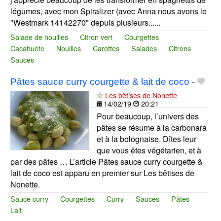
légumes, avec mon Spiralizer (avec Anna nous avons le
"Westmark 14142270" depuis plusieurs......
Salade de nouilles
Citron vert
Courgettes
Cacahuète
Nouilles
Carottes
Salades
Citrons
Sauces
Pâtes sauce curry courgette & lait de coco
-
Les bêtises de Nonette
14/02/19
20:21
Pour beaucoup, l’univers des
pâtes se résume à la carbonara
et à la bolognaise. Dîtes leur
que vous êtes végétarien, et à
par des pâtes … L’article Pâtes sauce curry courgette &
lait de coco est apparu en premier sur Les bêtises de
Nonette.
Sauce curry
Courgettes
Curry
Sauces
Pâtes
Lait