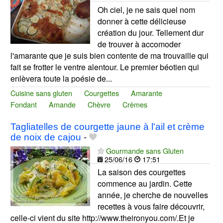
Oh ciel, je ne sais quel nom
donner à cette délicieuse
création du jour. Tellement dur
de trouver à accomoder
l'amarante que je suis bien contente de ma trouvaille qui
fait se frotter le ventre alentour. Le premier béotien qui
enlèvera toute la poésie de...
Cuisine sans gluten
Courgettes
Amarante
Fondant
Amande
Chèvre
Crèmes
Tagliatelles de courgette jaune à l'ail et crème
de noix de cajou
-
Gourmande sans Gluten
25/06/16
17:51
La saison des courgettes
commence au jardin. Cette
année, je cherche de nouvelles
recettes à vous faire découvrir,
celle-ci vient du site http://www.theironyou.com/.Et je