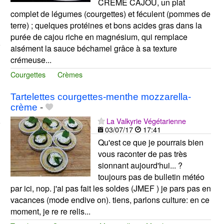
CRÈME CAJOU, un plat
complet de légumes (courgettes) et féculent (pommes de
terre) ; quelques protéines et bons acides gras dans la
purée de cajou riche en magnésium, qui remplace
aisément la sauce béchamel grâce à sa texture
crémeuse...
Courgettes
Crèmes
Tartelettes courgettes-menthe mozzarella-
crème
-
La Valkyrie Végétarienne
03/07/17
17:41
Qu'est ce que je pourrais bien
vous raconter de pas très
sionnant aujourd'hui... ?
toujours pas de bulletin météo
par ici, nop. j'ai pas fait les soldes (JMEF ) je pars pas en
vacances (mode endive on). tiens, parlons culture: en ce
moment, je re re relis...