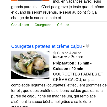
moi, en vacances avec leurs
grands parents !!! C’est pas grave je teste quand même
et quand ils seront revenus, je serai au point 😉 Ça
change de la sauce tomate et...
Coquillettes
Courgettes
Crèmes
Courgettes patates et crème cajou
-
Cuisine Alcaline
09/07/17
09:00
Préparation :
15 min -
Cuisson :
40 min
COURGETTES PATATES ET
CRÈME CAJOU, un plat
complet de légumes (courgettes) et féculent (pommes de
terre) ; quelques protéines et bons acides gras dans la
purée de cajou riche en magnésium, qui remplace
aisément la sauce béchamel grâce à sa texture
crémeuse...