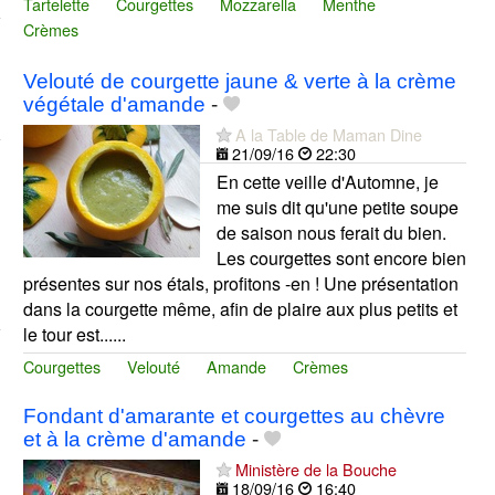
Tartelette
Courgettes
Mozzarella
Menthe
Crèmes
Velouté de courgette jaune & verte à la crème
végétale d'amande
-
A la Table de Maman Dine
21/09/16
22:30
En cette veille d'Automne, je
me suis dit qu'une petite soupe
de saison nous ferait du bien.
Les courgettes sont encore bien
présentes sur nos étals, profitons -en ! Une présentation
dans la courgette même, afin de plaire aux plus petits et
le tour est......
Courgettes
Velouté
Amande
Crèmes
Fondant d'amarante et courgettes au chèvre
et à la crème d'amande
-
Ministère de la Bouche
18/09/16
16:40