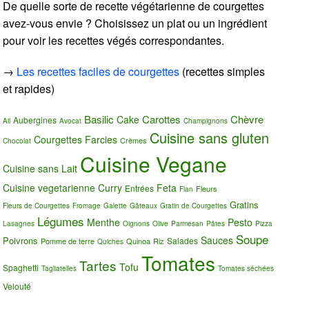
De quelle sorte de recette végétarienne de courgettes
avez-vous envie ? Choisissez un plat ou un ingrédient
pour voir les recettes végés correspondantes.
→
Les recettes faciles de courgettes
(recettes simples
et rapides)
Basilic
Carottes
Chèvre
Cake
Aubergines
Ail
Avocat
Champignons
Cuisine sans gluten
Courgettes Farcies
Crèmes
Chocolat
Cuisine Vegane
Cuisine sans Lait
Cuisine vegetarienne
Curry
Feta
Entrées
Fleurs
Flan
Gratins
Fleurs de Courgettes
Fromage
Galette
Gâteaux
Gratin de Courgettes
Légumes
Menthe
Pesto
Lasagnes
Oignons
Olive
Parmesan
Pâtes
Pizza
Soupe
Sauces
Poivrons
Salades
Pomme de terre
Quinoa
Riz
Quiches
Tomates
Tartes
Tofu
Spaghetti
Tagliatelles
Tomates séchées
Velouté