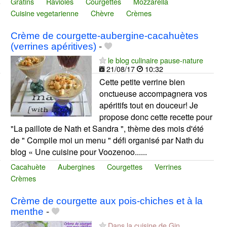
Gratins
Ravioles
Courgettes
Mozzarella
Cuisine vegetarienne
Chèvre
Crèmes
Crème de courgette-aubergine-cacahuètes
(verrines apéritives)
-
le blog culinaire pause-nature
21/08/17
10:32
Cette petite verrine bien
onctueuse accompagnera vos
apéritifs tout en douceur! Je
propose donc cette recette pour
"La paillote de Nath et Sandra ", thème des mois d'été
de " Compile moi un menu " défi organisé par Nath du
blog « Une cuisine pour Voozenoo......
Cacahuète
Aubergines
Courgettes
Verrines
Crèmes
Crème de courgette aux pois-chiches et à la
menthe
-
Dans la cuisine de Gin...