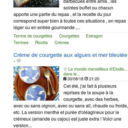
barbecues entre amis , les
soirées buffet ou chacun
apporte une partie du repas , et la recette du jour
correspond super bien à toutes ces situations , en repas
léger ou en entrée gourmande ,...
Terrine de courgettes
Courgettes
Estragon
Terrines
Ricotta
Crèmes
Crème de courgette aux algues et mer bleutée
-
Le monde merveilleux d'Elodie...
dans le...
30/08/18
21:20
Cet été, j'ai fait à plusieurs
reprises de la soupe à la
courgette, avec des herbes,
avec ou sans oignon, avec ou sans ail, chaude ou froide,
etc. La version menthe et purée d'oléagineux pour le
crémeux (amande ou cajou) est juste extra ! Voici une
version...