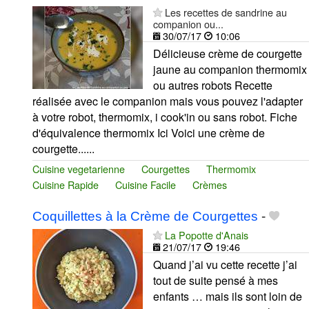
Les recettes de sandrine au
companion ou...
30/07/17
10:06
Délicieuse crème de courgette
jaune au companion thermomix
ou autres robots Recette
réalisée avec le companion mais vous pouvez l'adapter
à votre robot, thermomix, i cook'in ou sans robot. Fiche
d'équivalence thermomix Ici Voici une crème de
courgette......
Cuisine vegetarienne
Courgettes
Thermomix
Cuisine Rapide
Cuisine Facile
Crèmes
Coquillettes à la Crème de Courgettes
-
La Popotte d'Anais
21/07/17
19:46
Quand j’ai vu cette recette j’ai
tout de suite pensé à mes
enfants … mais ils sont loin de