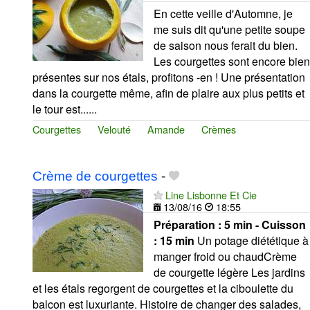
En cette veille d'Automne, je
me suis dit qu'une petite soupe
de saison nous ferait du bien.
Les courgettes sont encore bien
présentes sur nos étals, profitons -en ! Une présentation
dans la courgette même, afin de plaire aux plus petits et
le tour est......
Courgettes
Velouté
Amande
Crèmes
Crème de courgettes
-
Line Lisbonne Et Cie
13/08/16
18:55
Préparation :
5 min - Cuisson
:
15 min
Un potage diététique à
manger froid ou chaudCrème
de courgette légère Les jardins
et les étals regorgent de courgettes et la ciboulette du
balcon est luxuriante. Histoire de changer des salades,