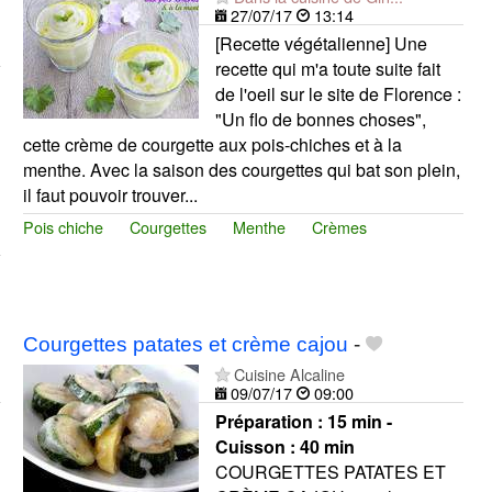
27/07/17
13:14
[Recette végétalienne] Une
recette qui m'a toute suite fait
de l'oeil sur le site de Florence :
"Un flo de bonnes choses",
cette crème de courgette aux pois-chiches et à la
menthe. Avec la saison des courgettes qui bat son plein,
il faut pouvoir trouver...
Pois chiche
Courgettes
Menthe
Crèmes
Courgettes patates et crème cajou
-
Cuisine Alcaline
09/07/17
09:00
Préparation :
15 min -
Cuisson :
40 min
COURGETTES PATATES ET