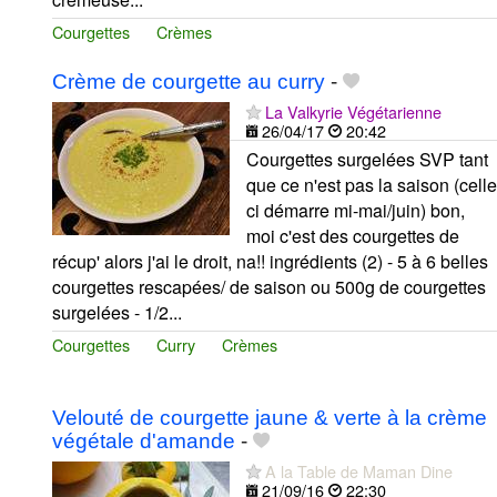
Courgettes
Crèmes
Crème de courgette au curry
-
La Valkyrie Végétarienne
26/04/17
20:42
Courgettes surgelées SVP tant
que ce n'est pas la saison (celle
ci démarre mi-mai/juin) bon,
moi c'est des courgettes de
récup' alors j'ai le droit, na!! ingrédients (2) - 5 à 6 belles
courgettes rescapées/ de saison ou 500g de courgettes
surgelées - 1/2...
Courgettes
Curry
Crèmes
Velouté de courgette jaune & verte à la crème
végétale d'amande
-
A la Table de Maman Dine
21/09/16
22:30