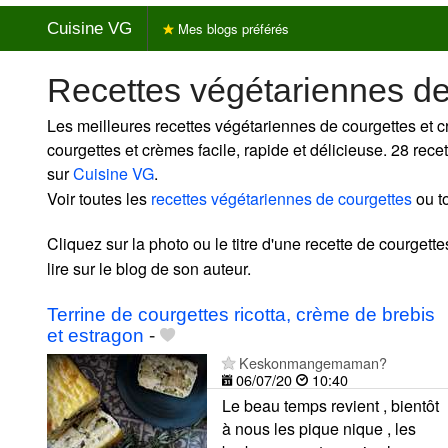
Cuisine VG
Mes blogs préférés
Recettes végétariennes d
Les meilleures recettes végétariennes de courgettes et 
courgettes et crèmes facile, rapide et délicieuse. 28 rec
sur
Cuisine VG
.
Voir toutes les
recettes végétariennes de courgettes
ou t
Cliquez sur la photo ou le titre d'une recette de courgett
lire sur le blog de son auteur.
Terrine de courgettes ricotta, crème de brebis
et estragon
-
Keskonmangemaman?
06/07/20
10:40
Le beau temps revient , bientôt
à nous les pique nique , les