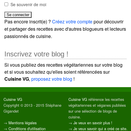
Se souvenir de moi
Pas encore inscrit(e) ?
Créez votre compte
pour découvrir
et partager des recettes avec d'autres blogueurs et lecteurs
passionnés de cuisine.
Inscrivez votre blog !
Si vous publiez des recettes végétariennes sur votre blog
et si vous souhaitez qu'elles soient référencées sur
Cuisine VG
,
proposez votre blog
!
Cuisine VG
Cuisine VG
référence les recettes
Copyright © 2013 - 2015 Stéphane
végétariennes et véganes publiées
Gigandet
sur une sélection de blogs de
cuisine.
→
Mentions légales
→
Je veux en savoir plus !
→
Conditions d'utilisation
→
Je veux savoir qui a créé ce site.