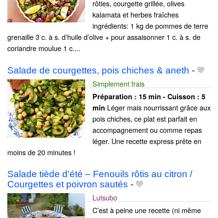
rôties, courgette grillée, olives
kalamata et herbes fraîches
ingrédients: 1 kg de pommes de terre
grenaille 3 c. à s. d’huile d’olive + pour assaisonner 1 c. à s. de
coriandre moulue 1 c....
Salade de courgettes, pois chiches & aneth
-
Simplement frais
Préparation :
15 min - Cuisson :
5
Léger mais nourrissant grâce aux
min
pois chiches, ce plat est parfait en
accompagnement ou comme repas
léger. Une recette express prête en
moins de 20 minutes !
Salade tiède d’été – Fenouils rôtis au citron /
Courgettes et poivron sautés
-
Lutsubo
C’est à peine une recette (ni même