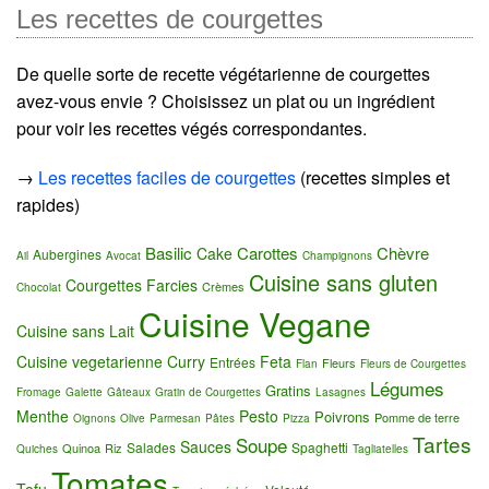
Les recettes de courgettes
De quelle sorte de recette végétarienne de courgettes
avez-vous envie ? Choisissez un plat ou un ingrédient
pour voir les recettes végés correspondantes.
→
Les recettes faciles de courgettes
(recettes simples et
rapides)
Basilic
Carottes
Chèvre
Cake
Aubergines
Ail
Avocat
Champignons
Cuisine sans gluten
Courgettes Farcies
Crèmes
Chocolat
Cuisine Vegane
Cuisine sans Lait
Cuisine vegetarienne
Curry
Feta
Entrées
Fleurs
Flan
Fleurs de Courgettes
Légumes
Gratins
Fromage
Galette
Gâteaux
Gratin de Courgettes
Lasagnes
Menthe
Pesto
Poivrons
Pomme de terre
Oignons
Olive
Parmesan
Pâtes
Pizza
Tartes
Soupe
Sauces
Salades
Spaghetti
Quinoa
Riz
Quiches
Tagliatelles
Tomates
Tofu