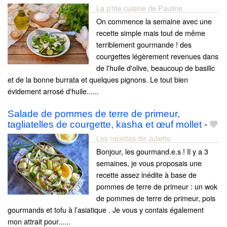
La p'tite cuisine de Pauline
On commence la semaine avec une
recette simple mais tout de même
terriblement gourmande ! des
courgettes légèrement revenues dans
de l'huile d'olive, beaucoup de basilic
et de la bonne burrata et quelques pignons. Le tout bien
évidement arrosé d'huile......
Salade de pommes de terre de primeur,
tagliatelles de courgette, kasha et œuf mollet
-
Les recettes de Juliette
Bonjour, les gourmand.e.s ! Il y a 3
semaines, je vous proposais une
recette assez inédite à base de
pommes de terre de primeur : un wok
de pommes de terre de primeur, pois
gourmands et tofu à l’asiatique . Je vous y contais également
mon attrait pour......