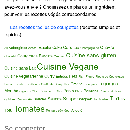
avez-vous envie ? Choisissez un plat ou un ingrédient
pour voir les recettes végés correspondantes.
→
Les recettes faciles de courgettes
(recettes simples et
rapides)
Basilic
Carottes
Chèvre
Cake
Aubergines
Ail
Avocat
Champignons
Cuisine sans gluten
Courgettes Farcies
Crèmes
Chocolat
Cuisine Vegane
Cuisine sans Lait
Cuisine vegetarienne
Curry
Feta
Entrées
Fleurs
Flan
Fleurs de Courgettes
Légumes
Gratins
Fromage
Galette
Gâteaux
Gratin de Courgettes
Lasagnes
Menthe
Pesto
Poivrons
Pomme de terre
Oignons
Olive
Parmesan
Pâtes
Pizza
Tartes
Soupe
Sauces
Salades
Spaghetti
Quinoa
Riz
Quiches
Tagliatelles
Tomates
Tofu
Velouté
Tomates séchées
Se connecter