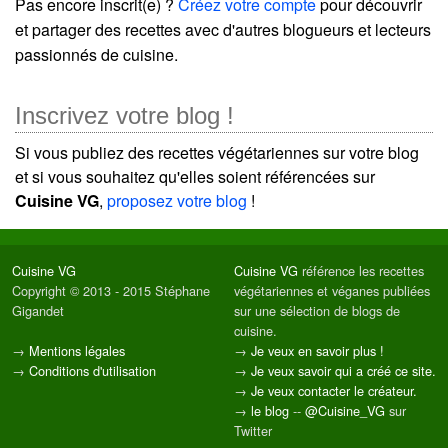
Pas encore inscrit(e) ?
Créez votre compte
pour découvrir
et partager des recettes avec d'autres blogueurs et lecteurs
passionnés de cuisine.
Inscrivez votre blog !
Si vous publiez des recettes végétariennes sur votre blog
et si vous souhaitez qu'elles soient référencées sur
Cuisine VG
,
proposez votre blog
!
Cuisine VG
Cuisine VG
référence les recettes
Copyright © 2013 - 2015 Stéphane
végétariennes et véganes publiées
Gigandet
sur une sélection de blogs de
cuisine.
→
Mentions légales
→
Je veux en savoir plus !
→
Conditions d'utilisation
→
Je veux savoir qui a créé ce site.
→
Je veux contacter le créateur.
→
le blog
--
@Cuisine_VG
sur
Twitter