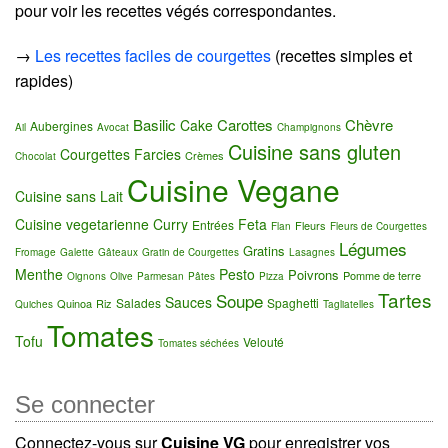
pour voir les recettes végés correspondantes.
→
Les recettes faciles de courgettes
(recettes simples et
rapides)
Basilic
Carottes
Chèvre
Cake
Aubergines
Ail
Avocat
Champignons
Cuisine sans gluten
Courgettes Farcies
Crèmes
Chocolat
Cuisine Vegane
Cuisine sans Lait
Cuisine vegetarienne
Curry
Feta
Entrées
Fleurs
Flan
Fleurs de Courgettes
Légumes
Gratins
Fromage
Galette
Gâteaux
Gratin de Courgettes
Lasagnes
Menthe
Pesto
Poivrons
Pomme de terre
Oignons
Olive
Parmesan
Pâtes
Pizza
Tartes
Soupe
Sauces
Salades
Spaghetti
Quinoa
Riz
Quiches
Tagliatelles
Tomates
Tofu
Velouté
Tomates séchées
Se connecter
Connectez-vous sur
Cuisine VG
pour enregistrer vos