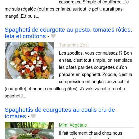
casseroles. Simple et équilibrée...je
me suis régalée (oui mes enfants, surtout le petit, aurait pas
mangé..E.t puis...
Spaghetti de courgette au pesto, tomates rôties,
feta et croûtons
-
Tangerine Zest
Les zoodles, vous connaissez !? Ben
en fait, c’est tout simple, on remplace
les pâtes par des courgettes qu’on
prépare en spaghetti. Zoodle, c’est la
compression en anglais de zucchini
(courgette) et noodle (nouilles-pâtes). J’avais vu cette recette
spaghetti...
Spaghettis de courgettes au coulis cru de
tomates
-
Mimi Végétale
Il fait tellement chaud chez nous