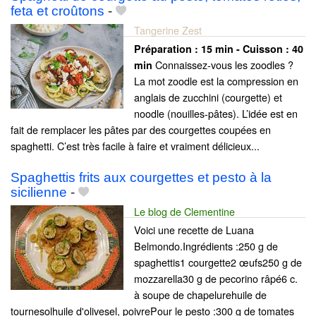
feta et croûtons
-
Tangerine Zest
Préparation :
15 min - Cuisson :
40
Connaissez-vous les zoodles ?
min
La mot zoodle est la compression en
anglais de zucchini (courgette) et
noodle (nouilles-pâtes). L’idée est en
fait de remplacer les pâtes par des courgettes coupées en
spaghetti. C’est très facile à faire et vraiment délicieux...
Spaghettis frits aux courgettes et pesto à la
sicilienne
-
Le blog de Clementine
Voici une recette de Luana
Belmondo.Ingrédients :250 g de
spaghettis1 courgette2 œufs250 g de
mozzarella30 g de pecorino râpé6 c.
à soupe de chapelurehuile de
tournesolhuile d'olivesel, poivrePour le pesto :300 g de tomates