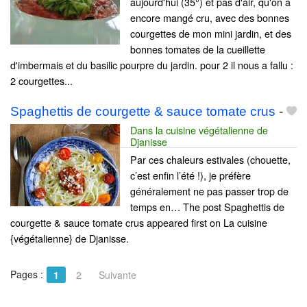
aujourd'hui (35°) et pas d'air, qu'on a
encore mangé cru, avec des bonnes
courgettes de mon mini jardin, et des
bonnes tomates de la cueillette
d'imbermais et du basilic pourpre du jardin. pour 2 il nous a fallu :
2 courgettes...
Spaghettis de courgette & sauce tomate crus
-
Dans la cuisine végétalienne de
Djanisse
Par ces chaleurs estivales (chouette,
c’est enfin l’été !), je préfère
généralement ne pas passer trop de
temps en… The post Spaghettis de
courgette & sauce tomate crus appeared first on La cuisine
{végétalienne} de Djanisse.
Pages :
1
2
Suivante