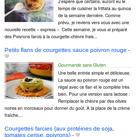
J’espère que certains, auront eu le
temps de cuisiner la frittata au quinoa
de la semaine dernière. Comme
prévu, je reviens vers vous avec une
nouvelle recette « express ». Cette semaine, je vous ai préparé
des Poivrons farcis à la courgette-chèvre frais...
Petits flans de courgettes sauce poivron rouge
-
Gourmande sans Gluten
Une belle entrée simple et délicieuse.
La sauce au poivron rouge est un
régal avec ce flan et le complète très
bien. Pour une version sans lactose :
Remplacer le chèvre par des olives
noires en morceaux pour donner du goût. A la place de la crème
fraîche,...
Courgettes farcies {aux protéines de soja,
tomates cerise, poivrons}
-