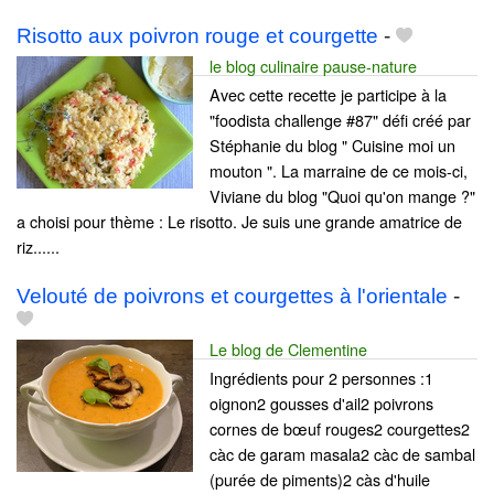
Risotto aux poivron rouge et courgette
-
le blog culinaire pause-nature
Avec cette recette je participe à la
"foodista challenge #87" défi créé par
Stéphanie du blog " Cuisine moi un
mouton ". La marraine de ce mois-ci,
Viviane du blog "Quoi qu'on mange ?"
a choisi pour thème : Le risotto. Je suis une grande amatrice de
riz......
Velouté de poivrons et courgettes à l'orientale
-
Le blog de Clementine
Ingrédients pour 2 personnes :1
oignon2 gousses d'ail2 poivrons
cornes de bœuf rouges2 courgettes2
càc de garam masala2 càc de sambal
(purée de piments)2 càs d'huile