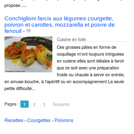
propose......
Conchiglioni farcis aux légumes courgette,
poivron et carottes, mozzarella et poivre de
fenouil
-
Cuisine en folie
Ces grosses pâtes en forme de
coquillage m'ont toujours intriguées
en cuisine elles sont idéales à farcir
que ce soit avec une préparation
froide ou chaude à servir en entrée,
en amuse-bouche, à l'apéritif ou en accompagnement La seule
petite difficulté...
Pages :
1
2
3
Suivante
Recettes
›
Courgettes
›
Poivrons