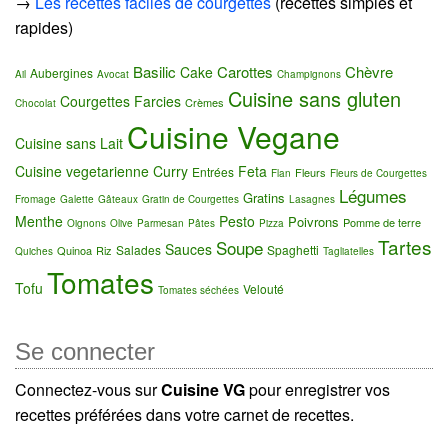
→
Les recettes faciles de courgettes
(recettes simples et
rapides)
Basilic
Carottes
Chèvre
Cake
Aubergines
Ail
Avocat
Champignons
Cuisine sans gluten
Courgettes Farcies
Crèmes
Chocolat
Cuisine Vegane
Cuisine sans Lait
Cuisine vegetarienne
Curry
Feta
Entrées
Fleurs
Flan
Fleurs de Courgettes
Légumes
Gratins
Fromage
Galette
Gâteaux
Gratin de Courgettes
Lasagnes
Menthe
Pesto
Poivrons
Pomme de terre
Oignons
Olive
Parmesan
Pâtes
Pizza
Tartes
Soupe
Sauces
Salades
Spaghetti
Quinoa
Riz
Quiches
Tagliatelles
Tomates
Tofu
Velouté
Tomates séchées
Se connecter
Connectez-vous sur
Cuisine VG
pour enregistrer vos
recettes préférées dans votre carnet de recettes.