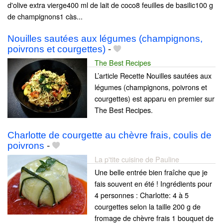
d'olive extra vierge400 ml de lait de coco8 feuilles de basilic100 g
de champignons1 càs...
Nouilles sautées aux légumes (champignons,
poivrons et courgettes)
-
The Best Recipes
L’article Recette Nouilles sautées aux
légumes (champignons, poivrons et
courgettes) est apparu en premier sur
The Best Recipes.
Charlotte de courgette au chèvre frais, coulis de
poivrons
-
La p'tite cuisine de Pauline
Une belle entrée bien fraîche que je
fais souvent en été ! Ingrédients pour
4 personnes : Charlotte: 4 à 5
courgettes selon la taille 200 g de
fromage de chèvre frais 1 bouquet de