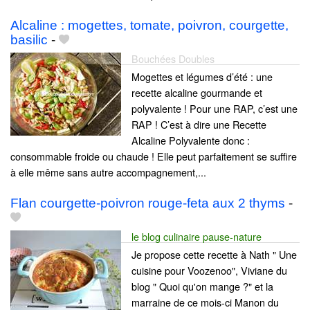
Alcaline : mogettes, tomate, poivron, courgette,
basilic
-
Bouchées Doubles
Mogettes et légumes d’été : une
recette alcaline gourmande et
polyvalente ! Pour une RAP, c’est une
RAP ! C’est à dire une Recette
Alcaline Polyvalente donc :
consommable froide ou chaude ! Elle peut parfaitement se suffire
à elle même sans autre accompagnement,...
Flan courgette-poivron rouge-feta aux 2 thyms
-
le blog culinaire pause-nature
Je propose cette recette à Nath " Une
cuisine pour Voozenoo", Viviane du
blog " Quoi qu'on mange ?" et la
marraine de ce mois-ci Manon du