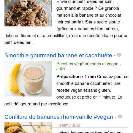
Envie d’un petit-déjeuner sain,
gourmand et rapide ? Ce granola
maison à la banane et au chocolat
noir est parfait !Sans sucre ajouté
(grâce aux bananes bien mûres),
riche en fibres et ultra croustillant, c’est une recette idéale pour un
petit-déjeuner...
Smoothie gourmand banane et cacahuète
-
Recettes végétariennes et vegan -
Julie ...
Craquez pour ce
Préparation :
1 min
smoothie banane cacahuète : une
recette vegan et sans gluten,
onctueuse et prête en 1 minute. Le
petit déj gourmand par excellence !
Confiture de bananes rhum-vanille #vegan
-
Healthy Julia
L'hiver, les bananes trop mûres ont