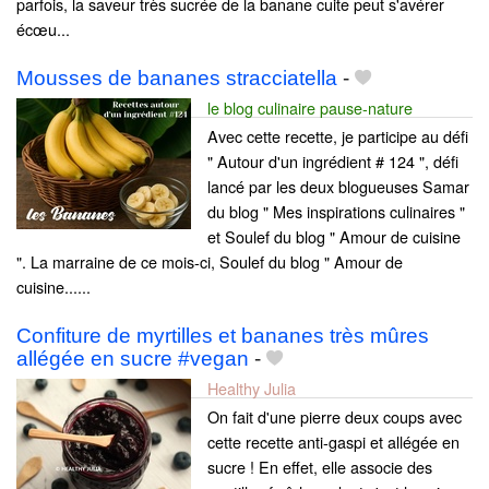
parfois, la saveur très sucrée de la banane cuite peut s'avérer
écœu...
Mousses de bananes stracciatella
-
le blog culinaire pause-nature
Avec cette recette, je participe au défi
" Autour d'un ingrédient # 124 ", défi
lancé par les deux blogueuses Samar
du blog " Mes inspirations culinaires "
et Soulef du blog " Amour de cuisine
". La marraine de ce mois-ci, Soulef du blog " Amour de
cuisine......
Confiture de myrtilles et bananes très mûres
allégée en sucre #vegan
-
Healthy Julia
On fait d'une pierre deux coups avec
cette recette anti-gaspi et allégée en
sucre ! En effet, elle associe des