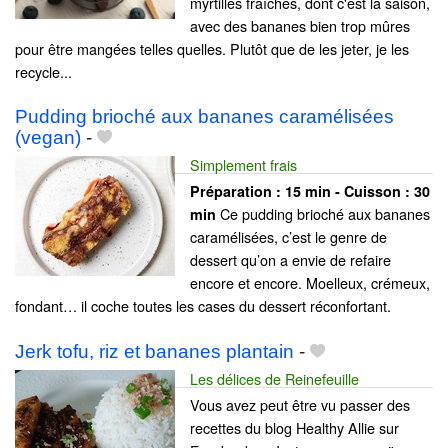
myrtilles fraîches, dont c'est la saison,
avec des bananes bien trop mûres
pour être mangées telles quelles. Plutôt que de les jeter, je les
recycle...
Pudding brioché aux bananes caramélisées
(vegan)
-
Simplement frais
Préparation :
15 min - Cuisson :
30
Ce pudding brioché aux bananes
min
caramélisées, c’est le genre de
dessert qu’on a envie de refaire
encore et encore. Moelleux, crémeux,
fondant… il coche toutes les cases du dessert réconfortant.
Jerk tofu, riz et bananes plantain
-
Les délices de Reinefeuille
Vous avez peut être vu passer des
recettes du blog Healthy Allie sur