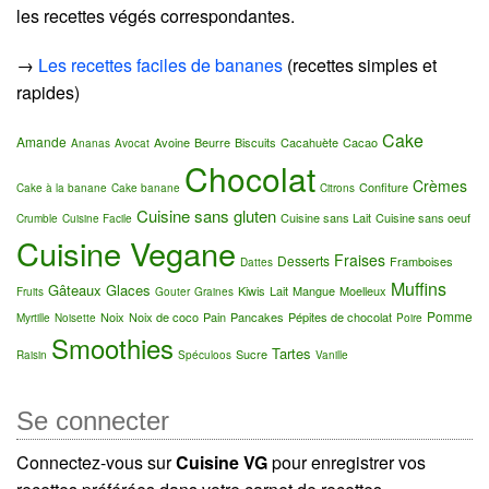
les recettes végés correspondantes.
→
Les recettes faciles de bananes
(recettes simples et
rapides)
Cake
Amande
Avoine
Beurre
Biscuits
Cacahuète
Cacao
Ananas
Avocat
Chocolat
Crèmes
Confiture
Cake à la banane
Cake banane
Citrons
Cuisine sans gluten
Cuisine sans Lait
Cuisine sans oeuf
Crumble
Cuisine Facile
Cuisine Vegane
Fraises
Desserts
Framboises
Dattes
Muffins
Gâteaux
Glaces
Kiwis
Lait
Mangue
Moelleux
Fruits
Gouter
Graines
Pomme
Noix
Noix de coco
Pain
Pancakes
Pépites de chocolat
Myrtille
Noisette
Poire
Smoothies
Tartes
Sucre
Raisin
Spéculoos
Vanille
Se connecter
Connectez-vous sur
Cuisine VG
pour enregistrer vos