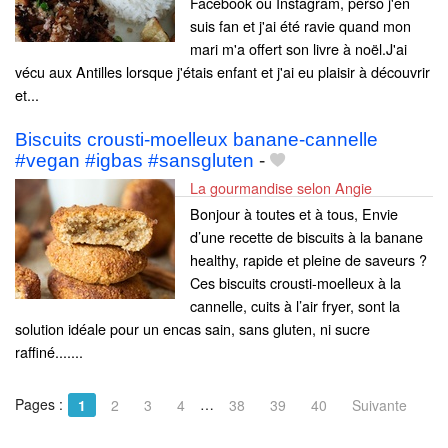
Facebook ou Instagram, perso j'en
suis fan et j'ai été ravie quand mon
mari m'a offert son livre à noël.J'ai
vécu aux Antilles lorsque j'étais enfant et j'ai eu plaisir à découvrir
et...
Biscuits crousti-moelleux banane-cannelle
#vegan #igbas #sansgluten
-
La gourmandise selon Angie
Bonjour à toutes et à tous, Envie
d’une recette de biscuits à la banane
healthy, rapide et pleine de saveurs ?
Ces biscuits crousti-moelleux à la
cannelle, cuits à l’air fryer, sont la
solution idéale pour un encas sain, sans gluten, ni sucre
raffiné.......
Pages :
…
1
2
3
4
38
39
40
Suivante