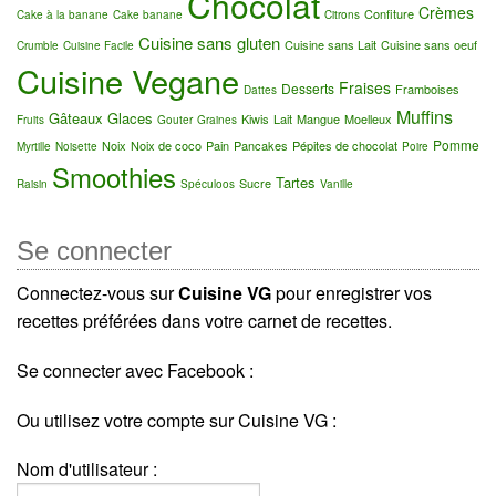
Chocolat
Crèmes
Confiture
Cake à la banane
Cake banane
Citrons
Cuisine sans gluten
Cuisine sans Lait
Cuisine sans oeuf
Crumble
Cuisine Facile
Cuisine Vegane
Fraises
Desserts
Framboises
Dattes
Muffins
Gâteaux
Glaces
Kiwis
Lait
Mangue
Moelleux
Fruits
Gouter
Graines
Pomme
Noix
Noix de coco
Pain
Pancakes
Pépites de chocolat
Myrtille
Noisette
Poire
Smoothies
Tartes
Sucre
Raisin
Spéculoos
Vanille
Se connecter
Connectez-vous sur
Cuisine VG
pour enregistrer vos
recettes préférées dans votre carnet de recettes.
Se connecter avec Facebook :
Ou utilisez votre compte sur Cuisine VG :
Nom d'utilisateur :