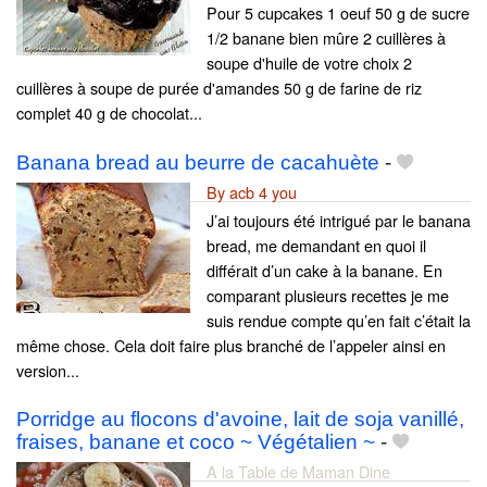
Pour 5 cupcakes 1 oeuf 50 g de sucre
1/2 banane bien mûre 2 cuillères à
soupe d'huile de votre choix 2
cuillères à soupe de purée d'amandes 50 g de farine de riz
complet 40 g de chocolat...
Banana bread au beurre de cacahuète
-
By acb 4 you
J’ai toujours été intrigué par le banana
bread, me demandant en quoi il
différait d’un cake à la banane. En
comparant plusieurs recettes je me
suis rendue compte qu’en fait c’était la
même chose. Cela doit faire plus branché de l’appeler ainsi en
version...
Porridge au flocons d'avoine, lait de soja vanillé,
fraises, banane et coco ~ Végétalien ~
-
A la Table de Maman Dine