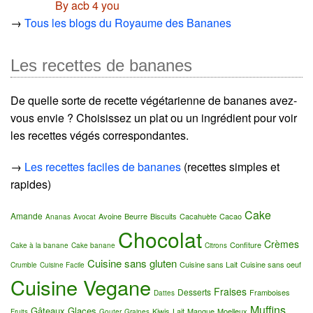
By acb 4 you
→
Tous les blogs du Royaume des Bananes
Les recettes de bananes
De quelle sorte de recette végétarienne de bananes avez-
vous envie ? Choisissez un plat ou un ingrédient pour voir
les recettes végés correspondantes.
→
Les recettes faciles de bananes
(recettes simples et
rapides)
Cake
Amande
Avoine
Beurre
Biscuits
Cacahuète
Cacao
Ananas
Avocat
Chocolat
Crèmes
Confiture
Cake à la banane
Cake banane
Citrons
Cuisine sans gluten
Cuisine sans Lait
Cuisine sans oeuf
Crumble
Cuisine Facile
Cuisine Vegane
Fraises
Desserts
Framboises
Dattes
Muffins
Gâteaux
Glaces
Kiwis
Lait
Mangue
Moelleux
Fruits
Gouter
Graines