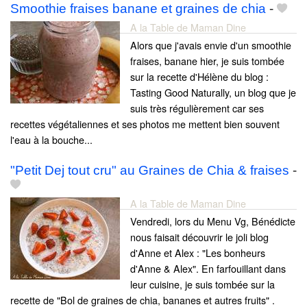
Smoothie fraises banane et graines de chia
-
A la Table de Maman Dine
Alors que j'avais envie d'un smoothie
fraises, banane hier, je suis tombée
sur la recette d'Hélène du blog :
Tasting Good Naturally, un blog que je
suis très régulièrement car ses
recettes végétaliennes et ses photos me mettent bien souvent
l'eau à la bouche...
"Petit Dej tout cru" au Graines de Chia & fraises
-
A la Table de Maman Dine
Vendredi, lors du Menu Vg, Bénédicte
nous faisait découvrir le joli blog
d'Anne et Alex : "Les bonheurs
d'Anne & Alex". En farfouillant dans
leur cuisine, je suis tombée sur la
recette de "Bol de graines de chia, bananes et autres fruits" .