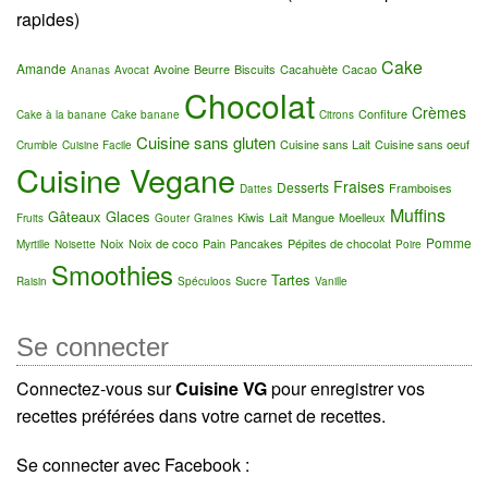
rapides)
Cake
Amande
Avoine
Beurre
Biscuits
Cacahuète
Cacao
Ananas
Avocat
Chocolat
Crèmes
Confiture
Cake à la banane
Cake banane
Citrons
Cuisine sans gluten
Cuisine sans Lait
Cuisine sans oeuf
Crumble
Cuisine Facile
Cuisine Vegane
Fraises
Desserts
Framboises
Dattes
Muffins
Gâteaux
Glaces
Kiwis
Lait
Mangue
Moelleux
Fruits
Gouter
Graines
Pomme
Noix
Noix de coco
Pain
Pancakes
Pépites de chocolat
Myrtille
Noisette
Poire
Smoothies
Tartes
Sucre
Raisin
Spéculoos
Vanille
Se connecter
Connectez-vous sur
Cuisine VG
pour enregistrer vos
recettes préférées dans votre carnet de recettes.
Se connecter avec Facebook :