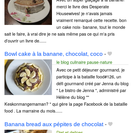
merci le livre des Desperate
Housewives! je n'avais jamais
vraiment remarqué cette recette. bon
un cake noix- banane, tout le monde
sait le faire, à vrai dire je ne sais même pas ce qui m'a pris
d'ouvrir un livre de......
Bowl cake à la banane, chocolat, coco
-
le blog culinaire pause-nature
Avec ce petit déjeuner gourmand, je
participe à la bataille food#126, un
défi gourmand créé par Jenna du blog
" Le bistro de Jenna ", administré par
Hélène du blog ""
Keskonmangemaman? " qui gère la page Facebook de la bataille
food . La marraine du mois......
Banana bread aux pépites de chocolat
-
Diet et delices