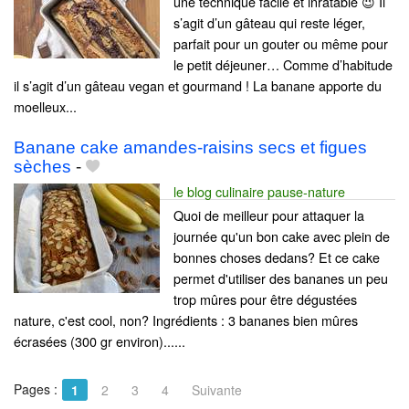
une technique facile et inratable 😉 Il
s’agit d’un gâteau qui reste léger,
parfait pour un gouter ou même pour
le petit déjeuner… Comme d’habitude
il s’agit d’un gâteau vegan et gourmand ! La banane apporte du
moelleux...
Banane cake amandes-raisins secs et figues
sèches
-
le blog culinaire pause-nature
Quoi de meilleur pour attaquer la
journée qu'un bon cake avec plein de
bonnes choses dedans? Et ce cake
permet d'utiliser des bananes un peu
trop mûres pour être dégustées
nature, c'est cool, non? Ingrédients : 3 bananes bien mûres
écrasées (300 gr environ)......
Pages :
1
2
3
4
Suivante