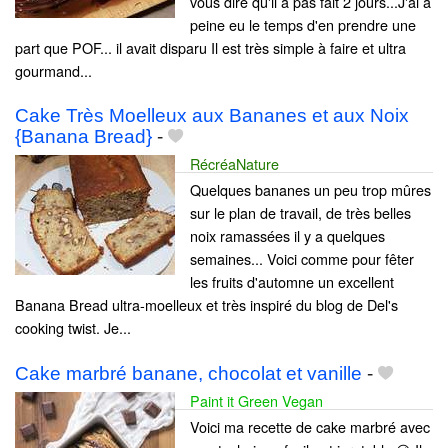
vous dire qu'il a pas fait 2 jours...J'ai a
peine eu le temps d'en prendre une
part que POF... il avait disparu Il est très simple à faire et ultra
gourmand...
Cake Très Moelleux aux Bananes et aux Noix
{Banana Bread}
-
RécréaNature
Quelques bananes un peu trop mûres
sur le plan de travail, de très belles
noix ramassées il y a quelques
semaines... Voici comme pour fêter
les fruits d'automne un excellent
Banana Bread ultra-moelleux et très inspiré du blog de Del's
cooking twist. Je...
Cake marbré banane, chocolat et vanille
-
Paint it Green Vegan
Voici ma recette de cake marbré avec