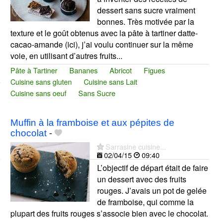
dessert sans sucre vraiment
bonnes. Très motivée par la
texture et le goût obtenus avec la pâte à tartiner datte-
cacao-amande (ici), j’ai voulu continuer sur la même
voie, en utilisant d’autres fruits...
Pâte à Tartiner
Bananes
Abricot
Figues
Cuisine sans gluten
Cuisine sans Lait
Cuisine sans oeuf
Sans Sucre
Muffin à la framboise et aux pépites de
chocolat
-
Sarrasine cuisine...
02/04/15
09:40
L’objectif de départ était de faire
un dessert avec des fruits
rouges. J’avais un pot de gelée
de framboise, qui comme la
plupart des fruits rouges s’associe bien avec le chocolat.