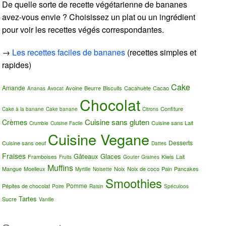
De quelle sorte de recette végétarienne de bananes
avez-vous envie ? Choisissez un plat ou un ingrédient
pour voir les recettes végés correspondantes.
→
Les recettes faciles de bananes
(recettes simples et
rapides)
Cake
Amande
Avoine
Beurre
Biscuits
Cacahuète
Cacao
Ananas
Avocat
Chocolat
Confiture
Cake à la banane
Cake banane
Citrons
Cuisine sans gluten
Crèmes
Cuisine sans Lait
Crumble
Cuisine Facile
Cuisine Vegane
Desserts
Cuisine sans oeuf
Dattes
Fraises
Gâteaux
Glaces
Framboises
Kiwis
Lait
Fruits
Gouter
Graines
Muffins
Mangue
Moelleux
Noix
Noix de coco
Pain
Pancakes
Myrtille
Noisette
Smoothies
Pomme
Pépites de chocolat
Poire
Raisin
Spéculoos
Tartes
Sucre
Vanille