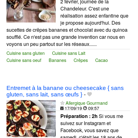
2 février, journée de la
Chandeleur. C'est une
réalisation assez enfantine que
je propose aujourd'hui. Des
sucettes de crêpes bananes et chocolat avec du quinoa
soufflé. Ce n'est pas une grande invention car nous en
voyons un peu partout sur les réseaux......
Cuisine sans gluten
Cuisine sans Lait
Cuisine sans oeuf
Bananes
Crêpes
Cacao
Entremet à la banane ou cheesecake { sans
gluten, sans lait, sans œufs }
-
Allergique Gourmand
17/09/19
09:57
Préparation :
2h
Si vous me
suivez sur Instagram et
Facebook, vous savez que
samedi, c'était les 18 ans de