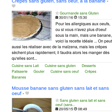
Crêpes sans gluten, sans oeuf, à la banane
-
Gourmande sans Gluten
30/01/16
15:30
Pour les allergiques aux oeufs,
ou si vous n'avez plus d'oeuf
sous la main, mais une banane,
voici la recette idéale ... On peut
aussi les réaliser avec de la maïzena, mais les crêpes
sèchent plus rapidement, il faudra alors les manger dès
qu'elles sont...
Cuisine sans Lait
Cuisine sans gluten
Desserts
Patisserie
Gouter
Cuisine sans oeuf
Crêpes
Bananes
Mousse banane sans gluten sans lait et sans
oeuf
-
Sans gluten sans lait et sans
oeuf (sans...
20/05/15
08:49