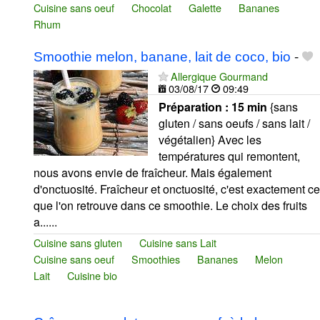
Cuisine sans oeuf
Chocolat
Galette
Bananes
Rhum
Smoothie melon, banane, lait de coco, bio
-
Allergique Gourmand
03/08/17
09:49
Préparation :
15 min
{sans
gluten / sans oeufs / sans lait /
végétalien} Avec les
températures qui remontent,
nous avons envie de fraîcheur. Mais également
d'onctuosité. Fraîcheur et onctuosité, c'est exactement ce
que l'on retrouve dans ce smoothie. Le choix des fruits
a......
Cuisine sans gluten
Cuisine sans Lait
Cuisine sans oeuf
Smoothies
Bananes
Melon
Lait
Cuisine bio