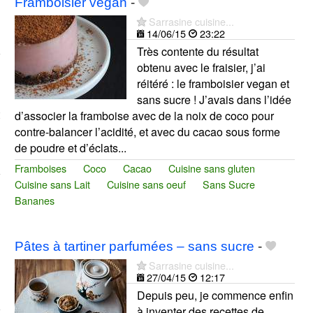
Framboisier vegan
-
Sarrasine cuisine...
14/06/15
23:22
Très contente du résultat
obtenu avec le fraisier, j’ai
réitéré : le framboisier vegan et
sans sucre ! J’avais dans l’idée
d’associer la framboise avec de la noix de coco pour
contre-balancer l’acidité, et avec du cacao sous forme
de poudre et d’éclats...
Framboises
Coco
Cacao
Cuisine sans gluten
Cuisine sans Lait
Cuisine sans oeuf
Sans Sucre
Bananes
Pâtes à tartiner parfumées – sans sucre
-
Sarrasine cuisine...
27/04/15
12:17
Depuis peu, je commence enfin
à inventer des recettes de