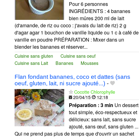
Pour 6 personnes
INGRÉDIENTS : 4 bananes
bien mûres 200 ml de lait
(d'amande, de riz ou coco : j'avais du lait de riz) 2 g
d'agar agar 1 bouchon de vanille liquide ou 1 c à café de
vanille en poudre PRÉPARATION : Mixer dans un
blender les bananes et réserver...
Cuisine sans gluten
Cuisine sans oeuf
Cuisine sans Lait
Bananes
Mousses
Flan fondant bananes, coco et dattes (sans
oeuf, gluten, lait, ni sucre ajouté...)
-
Cocotte Chlorophylle
20/04/15
12:18
Préparation :
3 min
Un dessert
tout simple, éco-respectueux et
délicieux: sans lait, sans sucre
ajouté, sans œuf, sans gluten ...
Qui ne prend pas plus de temps que d'ouvrir un sachet