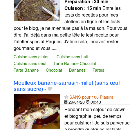
Préparation :
30 min -
Cuisson :
15 min
Entre les
tests de recettes pour mes
ateliers en ligne et les tests
pour le blog, je ne m'ennuie pas à la maison. Pour vous
dire, j'ai déjà dans ma petite tête le test recette pour
l'atelier spécial Pâques. J'aime cela, innover, rester
gourmand et vous......
Cuisine sans gluten
Cuisine sans Lait
Cuisine sans oeuf
Tarte Banane Chocolat
Tarte Banane
Chocolat
Bananes
Tartes
Moelleux banane-sarrasin-millet (sans œuf
sans sucre)
-
SANS pour 100 Plaisirs
29/01/20
00:43
Pendant mon séjour de clown
et biographie, peu de temps
pour cuisiner ! Je suis parvenue
à prendre quelques instants