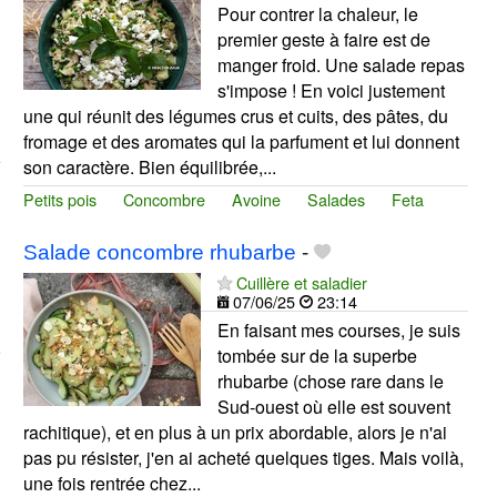
Pour contrer la chaleur, le
premier geste à faire est de
manger froid. Une salade repas
s'impose ! En voici justement
une qui réunit des légumes crus et cuits, des pâtes, du
fromage et des aromates qui la parfument et lui donnent
son caractère. Bien équilibrée,...
Petits pois
Concombre
Avoine
Salades
Feta
Salade concombre rhubarbe
-
Cuillère et saladier
07/06/25
23:14
En faisant mes courses, je suis
tombée sur de la superbe
rhubarbe (chose rare dans le
Sud-ouest où elle est souvent
rachitique), et en plus à un prix abordable, alors je n'ai
pas pu résister, j'en ai acheté quelques tiges. Mais voilà,
une fois rentrée chez...