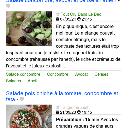
Salade concombre, avocat et cerise à l'aneth
-
Tout Cru Dans Le Bec
07/05/24
21:45
En pique-nique, c'est encore
meilleur! Le mélange pouvait
sembler étrange, mais le
contraste des textures était trop
inspirant pour que je résiste: le croquant frais du
concombre (rehaussé par l'aneth), le riche et crémeux de
l'avocat et le juteux explosif...
Salade concombre
Concombre
Avocat
Cerises
Salades
Aneth
Salade pois chiche à la tomate, concombre et
feta
-
Tangerine Zest
21/09/23
19:45
Préparation :
15 min
Avec les
grandes vagues de chaleurs