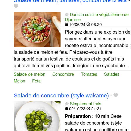
Salade de melon, tomates, concombre & feta
-
Dans la cuisine végétalienne de
Djanisse
10/06/24
06:20
Plongez dans une explosion de
saveurs alléchantes avec une
recette estivale incontournable :
la salade de melon et feta. Préparez-vous à être
transporté par un festival de couleurs et de goûts frais
qui réveilleront vos papilles. Imaginez une symphonie...
Salade de melon
Concombre
Tomates
Salades
Melon
Feta
Salade de concombre (style wakame)
-
Simplement frais
02/10/23
21:31
Préparation :
10 min
Cette
salade de concombre (style
wakame) est un équilibre entre