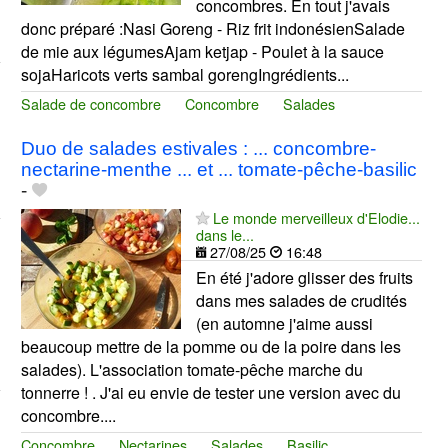
concombres. En tout j'avais
donc préparé :Nasi Goreng - Riz frit indonésienSalade
de mie aux légumesAjam ketjap - Poulet à la sauce
sojaHaricots verts sambal gorengIngrédients...
Salade de concombre
Concombre
Salades
Duo de salades estivales : ... concombre-
nectarine-menthe ... et ... tomate-pêche-basilic
-
Le monde merveilleux d'Elodie...
dans le...
27/08/25
16:48
En été j'adore glisser des fruits
dans mes salades de crudités
(en automne j'aime aussi
beaucoup mettre de la pomme ou de la poire dans les
salades). L'association tomate-pêche marche du
tonnerre ! . J'ai eu envie de tester une version avec du
concombre....
Concombre
Nectarines
Salades
Basilic