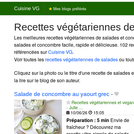
Cuisine VG
Mes blogs préférés
Recettes végétariennes d
Les meilleures recettes végétariennes de salades et co
salades et concombre facile, rapide et délicieuse. 102 
référencées sur
Cuisine VG
.
Voir toutes les
recettes végétariennes de salades
ou tout
Cliquez sur la photo ou le titre d'une recette de salades
la lire sur le blog de son auteur.
Salade de concombre au yaourt grec
-
Recettes végétariennes et vegan
- Julie ...
10/06/26
15:05
Préparation :
5 min
Envie de
fraîcheur ? Découvrez ma
recette ultra-simple de salade