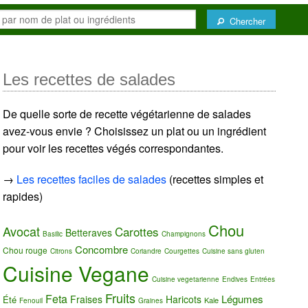
Chercher
Les recettes de salades
De quelle sorte de recette végétarienne de salades
avez-vous envie ? Choisissez un plat ou un ingrédient
pour voir les recettes végés correspondantes.
→
Les recettes faciles de salades
(recettes simples et
rapides)
Chou
Avocat
Carottes
Betteraves
Basilic
Champignons
Concombre
Chou rouge
Citrons
Coriandre
Courgettes
Cuisine sans gluten
Cuisine Vegane
Cuisine vegetarienne
Endives
Entrées
Fruits
Feta
Légumes
Fraises
Haricots
Été
Kale
Fenouil
Graines