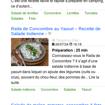
C’est une recette facile et rapide à préparer en camping,
ce d’autant...
Salade de lentilles
Concombre
Lentilles
Tomates
Salades
Feta
Raïta de Concombre au Yaourt – Recette de
Salade Indienne
-
Tangerine Zest
26/07/24
16:18
Préparation :
25 min
Connaissez-vous le Raita de
Concombre ? Il s’agit d’une
salade indienne à base de
yaourt dans lequel on ajoute des légumes (cuits ou
crus), souvent du chou-fleur, des pommes de... Lire la
suite
Salade indienne
Concombre
Salades
Yaourt