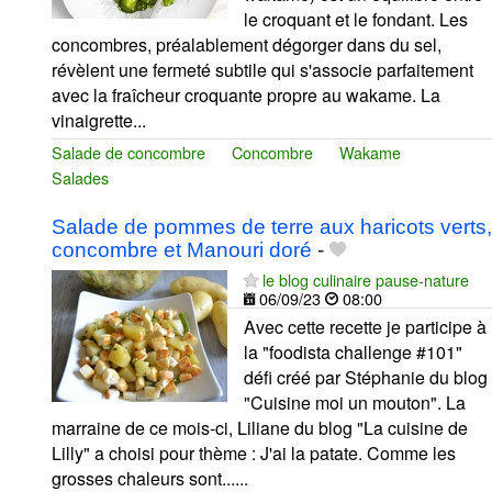
le croquant et le fondant. Les
concombres, préalablement dégorger dans du sel,
révèlent une fermeté subtile qui s'associe parfaitement
avec la fraîcheur croquante propre au wakame. La
vinaigrette...
Salade de concombre
Concombre
Wakame
Salades
Salade de pommes de terre aux haricots verts,
concombre et Manouri doré
-
le blog culinaire pause-nature
06/09/23
08:00
Avec cette recette je participe à
la "foodista challenge #101"
défi créé par Stéphanie du blog
"Cuisine moi un mouton". La
marraine de ce mois-ci, Liliane du blog "La cuisine de
Lilly" a choisi pour thème : J'ai la patate. Comme les
grosses chaleurs sont......