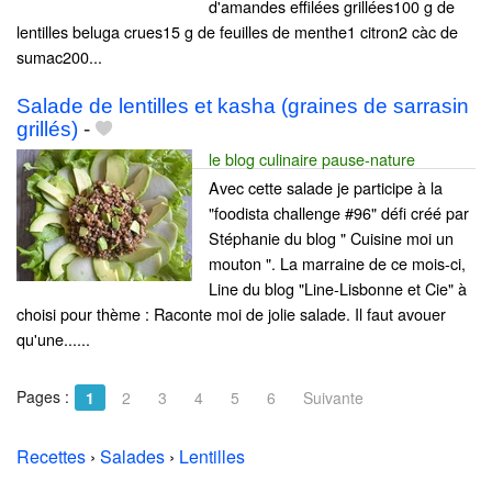
d'amandes effilées grillées100 g de
lentilles beluga crues15 g de feuilles de menthe1 citron2 càc de
sumac200...
Salade de lentilles et kasha (graines de sarrasin
grillés)
-
le blog culinaire pause-nature
Avec cette salade je participe à la
"foodista challenge #96" défi créé par
Stéphanie du blog " Cuisine moi un
mouton ". La marraine de ce mois-ci,
Line du blog "Line-Lisbonne et Cie" à
choisi pour thème : Raconte moi de jolie salade. Il faut avouer
qu'une......
Pages :
1
2
3
4
5
6
Suivante
Recettes
›
Salades
›
Lentilles