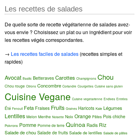
Les recettes de salades
De quelle sorte de recette végétarienne de salades avez-
vous envie ? Choisissez un plat ou un ingrédient pour voir
les recettes végés correspondantes.
→
Les recettes faciles de salades
(recettes simples et
rapides)
Chou
Avocat
Carottes
Betteraves
Basilic
Champignons
Concombre
Chou rouge
Citrons
Coriandre
Courgettes
Cuisine sans gluten
Cuisine Vegane
Cuisine vegetarienne
Endives
Entrées
Fruits
Feta
Légumes
Fraises
Haricots
Été
Kale
Fenouil
Graines
Lentilles
Orange
Pois chiche
Noix
Melon
Menthe
Pâtes
Noisette
Quinoa
Pomme
Riz
Radis
Pomme de terre
Poivrons
Salade de chou
Salade de fruits
Salade de lentilles
Salade de pâtes