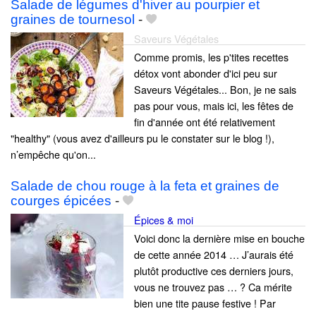
Salade de légumes d'hiver au pourpier et
graines de tournesol
-
Saveurs Végétales
Comme promis, les p'tites recettes
détox vont abonder d'ici peu sur
Saveurs Végétales... Bon, je ne sais
pas pour vous, mais ici, les fêtes de
fin d'année ont été relativement
"healthy" (vous avez d'ailleurs pu le constater sur le blog !),
n’empêche qu'on...
Salade de chou rouge à la feta et graines de
courges épicées
-
Épices & moi
Voici donc la dernière mise en bouche
de cette année 2014 … J’aurais été
plutôt productive ces derniers jours,
vous ne trouvez pas … ? Ca mérite
bien une tite pause festive ! Par