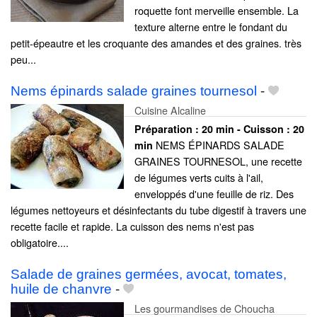
roquette font merveille ensemble. La
texture alterne entre le fondant du
petit-épeautre et les croquante des amandes et des graines. très
peu...
Nems épinards salade graines tournesol
-
Cuisine Alcaline
Préparation :
20 min - Cuisson :
20
NEMS ÉPINARDS SALADE
min
GRAINES TOURNESOL, une recette
de légumes verts cuits à l'ail,
enveloppés d'une feuille de riz. Des
légumes nettoyeurs et désinfectants du tube digestif à travers une
recette facile et rapide. La cuisson des nems n'est pas
obligatoire....
Salade de graines germées, avocat, tomates,
huile de chanvre
-
Les gourmandises de Choucha