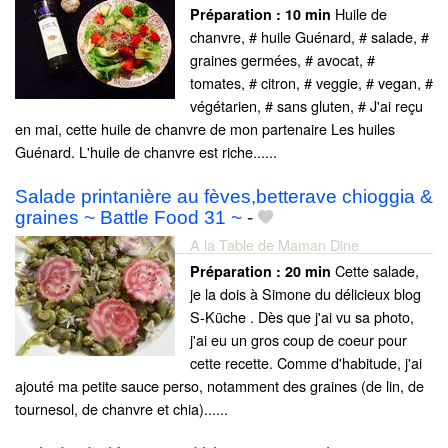
Huile de
Préparation :
10 min
chanvre, # huile Guénard, # salade, #
graines germées, # avocat, #
tomates, # citron, # veggie, # vegan, #
végétarien, # sans gluten, # J'ai reçu
en mai, cette huile de chanvre de mon partenaire Les huiles
Guénard. L'huile de chanvre est riche......
Salade printanière au fèves,betterave chioggia &
graines ~ Battle Food 31 ~
-
A la Table de Maman Dine
Cette salade,
Préparation :
20 min
je la dois à Simone du délicieux blog
S-Küche . Dès que j'ai vu sa photo,
j'ai eu un gros coup de coeur pour
cette recette. Comme d'habitude, j'ai
ajouté ma petite sauce perso, notamment des graines (de lin, de
tournesol, de chanvre et chia)......