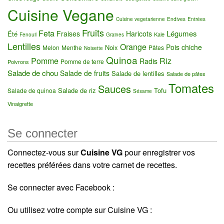
Cuisine Vegane
Cuisine vegetarienne
Endives
Entrées
Fruits
Feta
Légumes
Fraises
Haricots
Été
Kale
Fenouil
Graines
Lentilles
Orange
Pois chiche
Noix
Melon
Menthe
Pâtes
Noisette
Quinoa
Pomme
Riz
Radis
Pomme de terre
Poivrons
Salade de chou
Salade de fruits
Salade de lentilles
Salade de pâtes
Tomates
Sauces
Salade de riz
Tofu
Salade de quinoa
Sésame
Vinaigrette
Se connecter
Connectez-vous sur
Cuisine VG
pour enregistrer vos
recettes préférées dans votre carnet de recettes.
Se connecter avec Facebook :
Ou utilisez votre compte sur Cuisine VG :