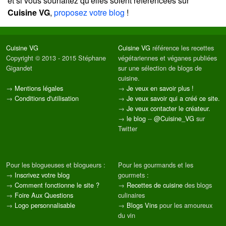
et si vous souhaitez qu'elles soient référencées sur
Cuisine VG
,
proposez votre blog
!
Cuisine VG
Cuisine VG
référence les recettes
Copyright © 2013 - 2015 Stéphane
végétariennes et véganes publiées
Gigandet
sur une sélection de blogs de
cuisine.
→
Mentions légales
→
Je veux en savoir plus !
→
Conditions d'utilisation
→
Je veux savoir qui a créé ce site.
→
Je veux contacter le créateur.
→
le blog
--
@Cuisine_VG
sur
Twitter
Pour les blogueuses et blogueurs :
Pour les gourmands et les
→
Inscrivez votre blog
gourmets :
→
Comment fonctionne le site ?
→
Recettes de cuisine
des blogs
→
Foire Aux Questions
culinaires
→
Logo personnalisable
→
Blogs Vins
pour les amoureux
du vin