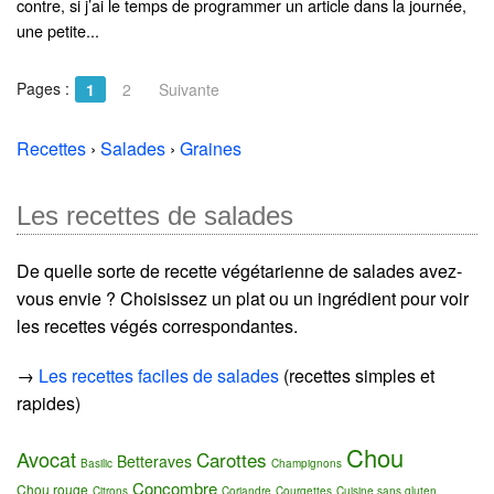
contre, si j’ai le temps de programmer un article dans la journée,
une petite...
Pages :
1
2
Suivante
Recettes
›
Salades
›
Graines
Les recettes de salades
De quelle sorte de recette végétarienne de salades avez-
vous envie ? Choisissez un plat ou un ingrédient pour voir
les recettes végés correspondantes.
→
Les recettes faciles de salades
(recettes simples et
rapides)
Chou
Avocat
Carottes
Betteraves
Basilic
Champignons
Concombre
Chou rouge
Citrons
Coriandre
Courgettes
Cuisine sans gluten