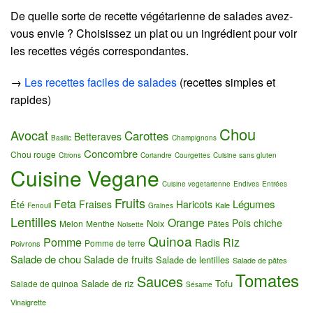
De quelle sorte de recette végétarienne de salades avez-
vous envie ? Choisissez un plat ou un ingrédient pour voir
les recettes végés correspondantes.
→
Les recettes faciles de salades
(recettes simples et
rapides)
Chou
Avocat
Carottes
Betteraves
Basilic
Champignons
Concombre
Chou rouge
Citrons
Coriandre
Courgettes
Cuisine sans gluten
Cuisine Vegane
Cuisine vegetarienne
Endives
Entrées
Fruits
Feta
Légumes
Fraises
Haricots
Été
Kale
Fenouil
Graines
Lentilles
Orange
Pois chiche
Noix
Melon
Menthe
Pâtes
Noisette
Quinoa
Pomme
Riz
Radis
Pomme de terre
Poivrons
Salade de chou
Salade de fruits
Salade de lentilles
Salade de pâtes
Tomates
Sauces
Salade de riz
Tofu
Salade de quinoa
Sésame
Vinaigrette