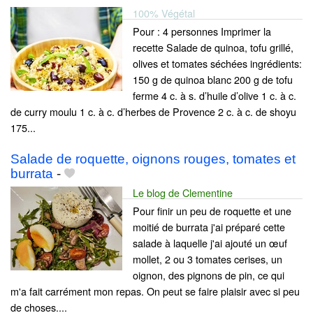
100% Végétal
Pour : 4 personnes Imprimer la
recette Salade de quinoa, tofu grillé,
olives et tomates séchées ingrédients:
150 g de quinoa blanc 200 g de tofu
ferme 4 c. à s. d’huile d’olive 1 c. à c.
de curry moulu 1 c. à c. d’herbes de Provence 2 c. à c. de shoyu
175...
Salade de roquette, oignons rouges, tomates et
burrata
-
Le blog de Clementine
Pour finir un peu de roquette et une
moitié de burrata j'ai préparé cette
salade à laquelle j'ai ajouté un œuf
mollet, 2 ou 3 tomates cerises, un
oignon, des pignons de pin, ce qui
m'a fait carrément mon repas. On peut se faire plaisir avec si peu
de choses....