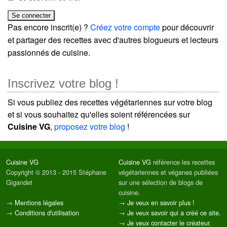
Pas encore inscrit(e) ?
Créez votre compte
pour découvrir
et partager des recettes avec d'autres blogueurs et lecteurs
passionnés de cuisine.
Inscrivez votre blog !
Si vous publiez des recettes végétariennes sur votre blog
et si vous souhaitez qu'elles soient référencées sur
Cuisine VG
,
proposez votre blog
!
Cuisine VG
Cuisine VG
référence les recettes
Copyright © 2013 - 2015 Stéphane
végétariennes et véganes publiées
Gigandet
sur une sélection de blogs de
cuisine.
→
Mentions légales
→
Je veux en savoir plus !
→
Conditions d'utilisation
→
Je veux savoir qui a créé ce site.
→
Je veux contacter le créateur.