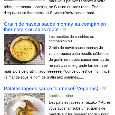
mais vous pouvez l'adapter à votre
robot, thermomix, i cook'in, mr Cuisine ou sans robot. Fiche
d'équivalence thermomix Ici Si vous n’avez pas le robot......
Gratin de navets sauce mornay au companion
thermomix ou sans robot
-
Les recettes de sandrine au
companion ou...
Gratin de navet sauce mornay Je
vous propose cette recette délicieuse
de gratin de navets sauce mornay Je
ne suis pas une grande fan de navet
mais alors ce gratin, j’adorrreeeeee Pour ce qui est de mon fils, il
l’a mangé sous le nom de gratin aux pommes......
Patates tapées sauce tournesol {Véganes}
-
Loetitia cuisine
Des patates tapées ? Kezako ? Après
vous avoir fait subir un suspens de
malade sur les réseaux sociaux pour