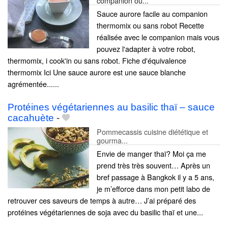
companion ou...
Sauce aurore facile au companion
thermomix ou sans robot Recette
réalisée avec le companion mais vous
pouvez l'adapter à votre robot,
thermomix, i cook'in ou sans robot. Fiche d'équivalence
thermomix Ici Une sauce aurore est une sauce blanche
agrémentée......
Protéines végétariennes au basilic thaï – sauce
cacahuète
-
Pommecassis cuisine diététique et
gourma...
Envie de manger thaï? Moi ça me
prend très très souvent… Après un
bref passage à Bangkok il y a 5 ans,
je m’efforce dans mon petit labo de
retrouver ces saveurs de temps à autre… J’ai préparé des
protéines végétariennes de soja avec du basilic thaï et une...