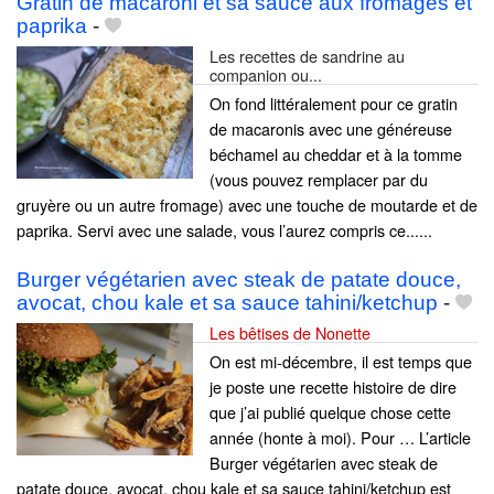
Gratin de macaroni et sa sauce aux fromages et
paprika
-
Les recettes de sandrine au
companion ou...
On fond littéralement pour ce gratin
de macaronis avec une généreuse
béchamel au cheddar et à la tomme
(vous pouvez remplacer par du
gruyère ou un autre fromage) avec une touche de moutarde et de
paprika. Servi avec une salade, vous l’aurez compris ce......
Burger végétarien avec steak de patate douce,
avocat, chou kale et sa sauce tahini/ketchup
-
Les bêtises de Nonette
On est mi-décembre, il est temps que
je poste une recette histoire de dire
que j’ai publié quelque chose cette
année (honte à moi). Pour … L’article
Burger végétarien avec steak de
patate douce, avocat, chou kale et sa sauce tahini/ketchup est