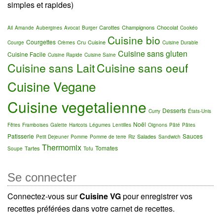
simples et rapides)
Carottes
Champignons
Chocolat
Ail
Amande
Aubergines
Avocat
Burger
Cookéo
Cuisine bio
Courgettes
Cru
Cuisine
Courge
Crèmes
Cuisine Durable
Cuisine sans gluten
Cuisine Facile
Cuisine Rapide
Cuisine Saine
Cuisine sans Lait
Cuisine sans oeuf
Cuisine Vegane
Cuisine vegetalienne
Desserts
Curry
États-Unis
Noël
Fêtes
Framboises
Galette
Haricots
Légumes
Lentilles
Oignons
Pâté
Pâtes
Patisserie
Sauces
Salades
Petit Dejeuner
Pomme
Pomme de terre
Riz
Sandwich
Thermomix
Tomates
Tartes
Soupe
Tofu
Se connecter
Connectez-vous sur
Cuisine VG
pour enregistrer vos
recettes préférées dans votre carnet de recettes.