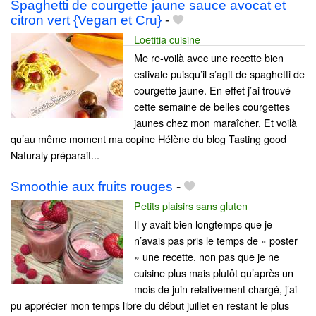
Spaghetti de courgette jaune sauce avocat et
citron vert {Vegan et Cru}
-
Loetitia cuisine
Me re-voilà avec une recette bien
estivale puisqu’il s’agit de spaghetti de
courgette jaune. En effet j’ai trouvé
cette semaine de belles courgettes
jaunes chez mon maraîcher. Et voilà
qu’au même moment ma copine Hélène du blog Tasting good
Naturaly préparait...
Smoothie aux fruits rouges
-
Petits plaisirs sans gluten
Il y avait bien longtemps que je
n’avais pas pris le temps de « poster
» une recette, non pas que je ne
cuisine plus mais plutôt qu’après un
mois de juin relativement chargé, j’ai
pu apprécier mon temps libre du début juillet en restant le plus