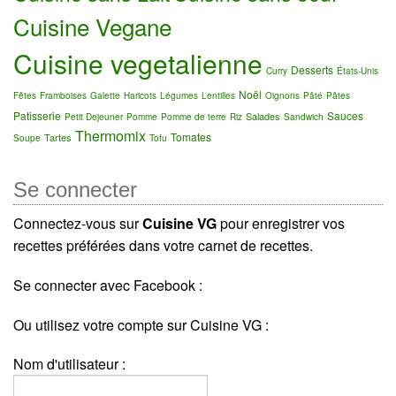
Cuisine Vegane
Cuisine vegetalienne
Desserts
Curry
États-Unis
Noël
Fêtes
Framboises
Galette
Haricots
Légumes
Lentilles
Oignons
Pâté
Pâtes
Patisserie
Sauces
Salades
Petit Dejeuner
Pomme
Pomme de terre
Riz
Sandwich
Thermomix
Tomates
Tartes
Soupe
Tofu
Se connecter
Connectez-vous sur
Cuisine VG
pour enregistrer vos
recettes préférées dans votre carnet de recettes.
Se connecter avec Facebook :
Ou utilisez votre compte sur Cuisine VG :
Nom d'utilisateur :