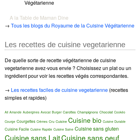
Végétarienne
A la Table de Maman Dine
→
Tous les blogs du Royaume de la Cuisine Végétarienne
Les recettes de cuisine vegetarienne
De quelle sorte de recette végétarienne de cuisine
vegetarienne avez-vous envie ? Choisissez un plat ou un
ingrédient pour voir les recettes végés correspondantes.
→
Les recettes faciles de cuisine vegetarienne
(recettes
simples et rapides)
Carottes
Champignons
Chocolat
Ail
Amande
Aubergines
Avocat
Burger
Cookéo
Cuisine bio
Courgettes
Cru
Cuisine
Courge
Crèmes
Cuisine Durable
Cuisine sans gluten
Cuisine Facile
Cuisine Rapide
Cuisine Saine
Cuisine sans Lait
Cuisine sans oeuf