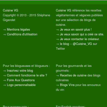
Cuisine VG
Cuisine VG
référence les recettes
Copyright © 2013 - 2015 Stéphane
végétariennes et véganes publiées
Gigandet
sur une sélection de blogs de
cuisine.
→
Mentions légales
→
Je veux en savoir plus !
→
Conditions d'utilisation
→
Je veux savoir qui a créé ce site.
→
Je veux contacter le créateur.
→
le blog
--
@Cuisine_VG
sur
Twitter
Pour les blogueuses et blogueurs :
Pour les gourmands et les
→
Inscrivez votre blog
gourmets :
→
Comment fonctionne le site ?
→
Recettes de cuisine
des blogs
→
Foire Aux Questions
culinaires
→
Logo personnalisable
→
Blogs Vins
pour les amoureux
du vin
Pour manger sain :
For English speakers: