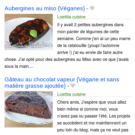
Aubergines au miso {Véganes}
-
Loetitia cuisine
Il y avait 2 petites aubergines dans
mon panier de légumes de cette
semaine. Comme j’en ai un peu marre
de la ratatouille (youpi l’automne
arrive !) j’ai eu envie de faire autre
chose. J’ai opté pour des aubergines au Miso avec ce que j’avais
sous la main....
Gâteau au chocolat vapeur {Végane et sans
matière grasse ajoutée}
-
Loetitia cuisine
Chers amis, J’espère que vous allez
bien même si comme moi, vous
n’avez pas vu passer l’été. Les projets
se succèdent et me maintiennent un
peu loin du blog, mais ça ne veut pas