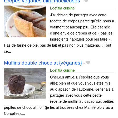
Crêpes véganes ultra moelleuses
-
Loetitia cuisine
J’ai décidé de partager avec cette
recette de crêpes parce qu’elle nous a
vraiment beaucoup plu. Elle est née
d’une envie de crêpes et de « pas les
ingrédients habituels pour les faire ».
Pas de farine de blé, pas de lait et pas non plus maïzena… Tout
ce...
Muffins double chocolat {véganes}
-
Loetitia cuisine
Cher.e.s ami.e.s, j’espère que vous
allez bien et que vous vous êtes mis
au diapason de l’automne. Je tenais à
partager avec vous cette petite
recette de muffin au cacao aux petites
pépites de chocolat noir (je les ai trouvées chez Mamie bio vrac à
Corcelles)....