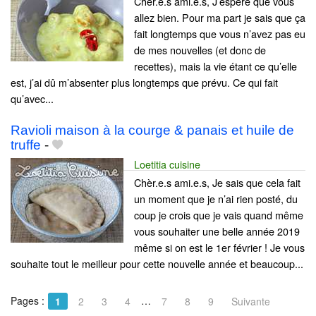
Cher.e.s ami.e.s, J’espère que vous
allez bien. Pour ma part je sais que ça
fait longtemps que vous n’avez pas eu
de mes nouvelles (et donc de
recettes), mais la vie étant ce qu’elle
est, j’ai dû m’absenter plus longtemps que prévu. Ce qui fait
qu’avec...
Ravioli maison à la courge & panais et huile de
truffe
-
Loetitia cuisine
Chèr.e.s ami.e.s, Je sais que cela fait
un moment que je n’ai rien posté, du
coup je crois que je vais quand même
vous souhaiter une belle année 2019
même si on est le 1er février ! Je vous
souhaite tout le meilleur pour cette nouvelle année et beaucoup...
Pages :
…
1
2
3
4
7
8
9
Suivante