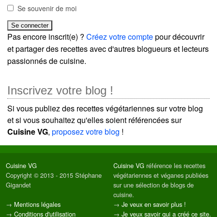
Se souvenir de moi
Pas encore inscrit(e) ?
Créez votre compte
pour découvrir
et partager des recettes avec d'autres blogueurs et lecteurs
passionnés de cuisine.
Inscrivez votre blog !
Si vous publiez des recettes végétariennes sur votre blog
et si vous souhaitez qu'elles soient référencées sur
Cuisine VG
,
proposez votre blog
!
Cuisine VG
Cuisine VG
référence les recettes
Copyright © 2013 - 2015 Stéphane
végétariennes et véganes publiées
Gigandet
sur une sélection de blogs de
cuisine.
→
Mentions légales
→
Je veux en savoir plus !
→
Conditions d'utilisation
→
Je veux savoir qui a créé ce site.