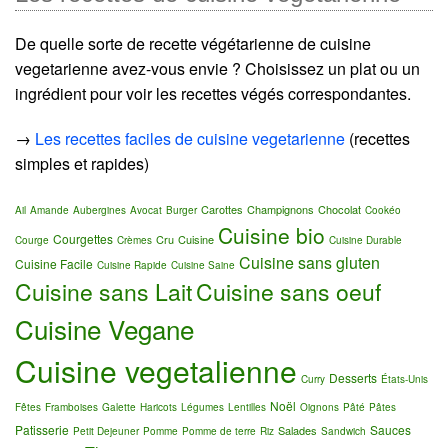
De quelle sorte de recette végétarienne de cuisine
vegetarienne avez-vous envie ? Choisissez un plat ou un
ingrédient pour voir les recettes végés correspondantes.
→
Les recettes faciles de cuisine vegetarienne
(recettes
simples et rapides)
Carottes
Champignons
Chocolat
Ail
Amande
Aubergines
Avocat
Burger
Cookéo
Cuisine bio
Courgettes
Cru
Cuisine
Courge
Crèmes
Cuisine Durable
Cuisine sans gluten
Cuisine Facile
Cuisine Rapide
Cuisine Saine
Cuisine sans Lait
Cuisine sans oeuf
Cuisine Vegane
Cuisine vegetalienne
Desserts
Curry
États-Unis
Noël
Fêtes
Framboises
Galette
Haricots
Légumes
Lentilles
Oignons
Pâté
Pâtes
Patisserie
Sauces
Salades
Petit Dejeuner
Pomme
Pomme de terre
Riz
Sandwich