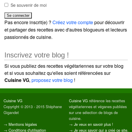
Se souvenir de moi
Pas encore inscrit(e) ?
Créez votre compte
pour découvrir
et partager des recettes avec d'autres blogueurs et lecteurs
passionnés de cuisine.
Inscrivez votre blog !
Si vous publiez des recettes végétariennes sur votre blog
et si vous souhaitez qu'elles soient référencées sur
Cuisine VG
,
proposez votre blog
!
Cuisine VG
Cuisine VG
référence les recettes
Copyright © 2013 - 2015 Stéphane
végétariennes et véganes publiées
Gigandet
sur une sélection de blogs de
cuisine.
→
Mentions légales
→
Je veux en savoir plus !
→
Conditions d'utilisation
→
Je veux savoir qui a créé ce site.