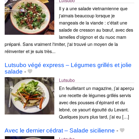
Lutsubo
Il y a une salade vietnamienne que
j'aimais beaucoup lorsque je
mangeais de la viande : c'était une
salade de cresson au bœuf, avec des
lamelles d'oignon et du nuoc mam
préparé. Sans vraiment l'imiter, j'ai trouvé un moyen de la
réinventer et je suis très...
Lutsubo végé express – Légumes grillés et jolie
salade
-
Lutsubo
En feuilletant un magazine, j’ai aperçu
une recette de légumes grillés servis
avec des pousses d’épinard et du
lebné, ce yaourt égoutté du Levant.
Quelques jours plus tard, j’ai eu […]
Avec le dernier cédrat – Salade sicilienne
-
Lutsubo