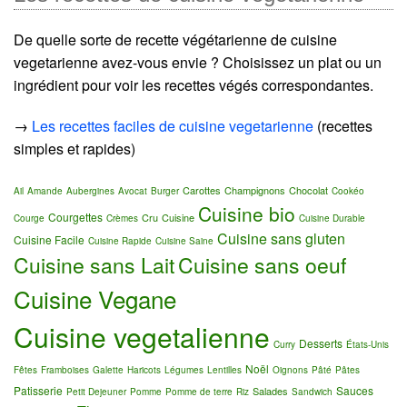
De quelle sorte de recette végétarienne de cuisine
vegetarienne avez-vous envie ? Choisissez un plat ou un
ingrédient pour voir les recettes végés correspondantes.
→
Les recettes faciles de cuisine vegetarienne
(recettes
simples et rapides)
Carottes
Champignons
Chocolat
Ail
Amande
Aubergines
Avocat
Burger
Cookéo
Cuisine bio
Courgettes
Cru
Cuisine
Courge
Crèmes
Cuisine Durable
Cuisine sans gluten
Cuisine Facile
Cuisine Rapide
Cuisine Saine
Cuisine sans Lait
Cuisine sans oeuf
Cuisine Vegane
Cuisine vegetalienne
Desserts
Curry
États-Unis
Noël
Fêtes
Framboises
Galette
Haricots
Légumes
Lentilles
Oignons
Pâté
Pâtes
Patisserie
Sauces
Salades
Petit Dejeuner
Pomme
Pomme de terre
Riz
Sandwich