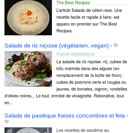
The Best Recipes
L’article Salade de céleri-rave. Une
recette facile et rapide à faire. est
apparu en premier sur The Best
Recipes.
Salade de riz niçoise (végétarien, vegan)
-
France végétalienne
La salade de riz niçoise: riz, cubes de
tofu marinés dans des algues (en
remplacement de la boîte de thon),
cubes de poivrons verts et rouges ou
jaunes, de tomates, oignon, rondelles
d'olives noires... Le tout, enrobé de vinaigrette. Roborative, tout
en...
Salade de pastèque fraises concombres et feta
-
Les recettes de sandrine au