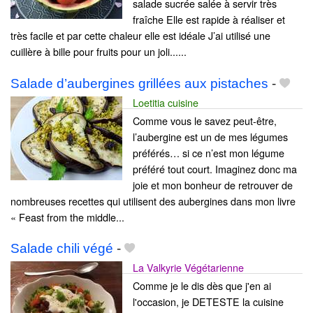
salade sucrée salée à servir très
fraîche Elle est rapide à réaliser et
très facile et par cette chaleur elle est idéale J’ai utilisé une
cuillère à bille pour fruits pour un joli......
Salade d’aubergines grillées aux pistaches
-
Loetitia cuisine
Comme vous le savez peut-être,
l’aubergine est un de mes légumes
préférés… si ce n’est mon légume
préféré tout court. Imaginez donc ma
joie et mon bonheur de retrouver de
nombreuses recettes qui utilisent des aubergines dans mon livre
« Feast from the middle...
Salade chili végé
-
La Valkyrie Végétarienne
Comme je le dis dès que j'en ai
l'occasion, je DETESTE la cuisine