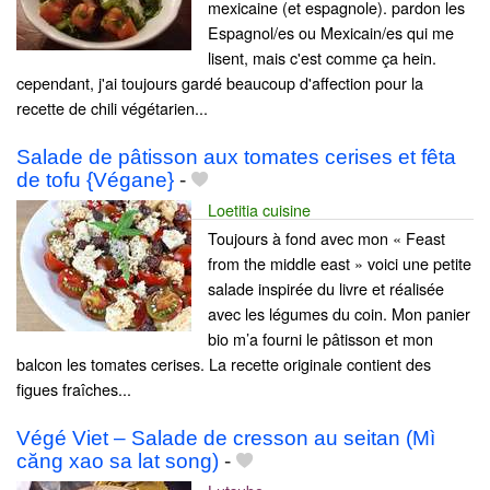
mexicaine (et espagnole). pardon les
Espagnol/es ou Mexicain/es qui me
lisent, mais c'est comme ça hein.
cependant, j'ai toujours gardé beaucoup d'affection pour la
recette de chili végétarien...
Salade de pâtisson aux tomates cerises et fêta
de tofu {Végane}
-
Loetitia cuisine
Toujours à fond avec mon « Feast
from the middle east » voici une petite
salade inspirée du livre et réalisée
avec les légumes du coin. Mon panier
bio m’a fourni le pâtisson et mon
balcon les tomates cerises. La recette originale contient des
figues fraîches...
Végé Viet – Salade de cresson au seitan (Mì
căng xao sa lat song)
-