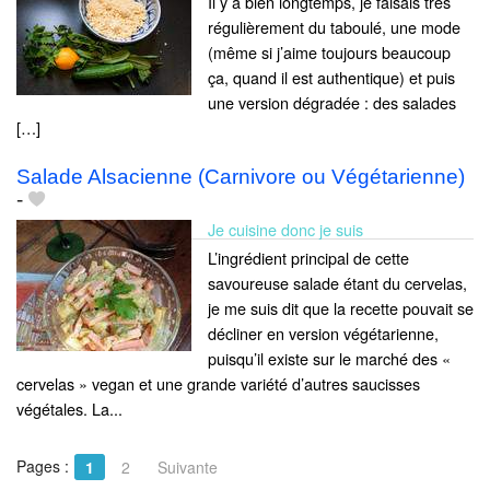
Il y a bien longtemps, je faisais très
régulièrement du taboulé, une mode
(même si j’aime toujours beaucoup
ça, quand il est authentique) et puis
une version dégradée : des salades
[…]
Salade Alsacienne (Carnivore ou Végétarienne)
-
Je cuisine donc je suis
L’ingrédient principal de cette
savoureuse salade étant du cervelas,
je me suis dit que la recette pouvait se
décliner en version végétarienne,
puisqu’il existe sur le marché des «
cervelas » vegan et une grande variété d’autres saucisses
végétales. La...
Pages :
1
2
Suivante