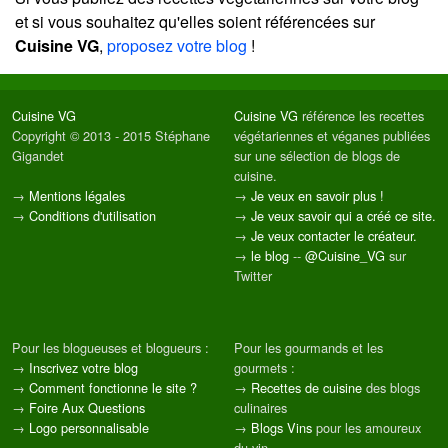
et si vous souhaitez qu'elles soient référencées sur
Cuisine VG
,
proposez votre blog
!
Cuisine VG
Cuisine VG
référence les recettes
Copyright © 2013 - 2015 Stéphane
végétariennes et véganes publiées
Gigandet
sur une sélection de blogs de
cuisine.
→
Mentions légales
→
Je veux en savoir plus !
→
Conditions d'utilisation
→
Je veux savoir qui a créé ce site.
→
Je veux contacter le créateur.
→
le blog
--
@Cuisine_VG
sur
Twitter
Pour les blogueuses et blogueurs :
Pour les gourmands et les
→
Inscrivez votre blog
gourmets :
→
Comment fonctionne le site ?
→
Recettes de cuisine
des blogs
→
Foire Aux Questions
culinaires
→
Logo personnalisable
→
Blogs Vins
pour les amoureux
du vin