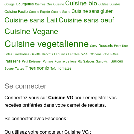
Cuisine bio
Courgettes
Cru
Cuisine
Courge
Crèmes
Cuisine Durable
Cuisine sans gluten
Cuisine Facile
Cuisine Rapide
Cuisine Saine
Cuisine sans Lait
Cuisine sans oeuf
Cuisine Vegane
Cuisine vegetalienne
Desserts
Curry
États-Unis
Noël
Fêtes
Framboises
Galette
Haricots
Légumes
Lentilles
Oignons
Pâté
Pâtes
Patisserie
Sauces
Salades
Petit Dejeuner
Pomme
Pomme de terre
Riz
Sandwich
Thermomix
Tomates
Tartes
Soupe
Tofu
Se connecter
Connectez-vous sur
Cuisine VG
pour enregistrer vos
recettes préférées dans votre carnet de recettes.
Se connecter avec Facebook :
Ou utilisez votre compte sur Cuisine VG :