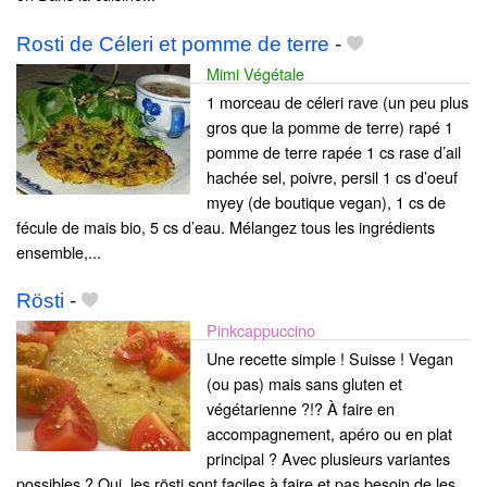
Rosti de Céleri et pomme de terre
-
Mimi Végétale
1 morceau de céleri rave (un peu plus
gros que la pomme de terre) rapé 1
pomme de terre rapée 1 cs rase d’ail
hachée sel, poivre, persil 1 cs d’oeuf
myey (de boutique vegan), 1 cs de
fécule de mais bio, 5 cs d’eau. Mélangez tous les ingrédients
ensemble,...
Rösti
-
Pinkcappuccino
Une recette simple ! Suisse ! Vegan
(ou pas) mais sans gluten et
végétarienne ?!? À faire en
accompagnement, apéro ou en plat
principal ? Avec plusieurs variantes
possibles ? Oui, les rösti sont faciles à faire et pas besoin de les