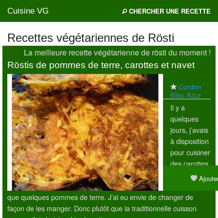
Cuisine VG
CHERCHER UNE RECETTE
Recettes végétariennes de Rösti
La meilleure recette végétarienne de rösti du moment !
Mes blogs préférés
Röstis de pommes de terre, carottes et navet
Cordon
Bleu Azur
Il y a
quelques
jours, j’avais
à disposition
pour cuisiner
des carottes
et des
Ajouter
navets ainsi
que quelques pommes de terre. J’ai eu envie de changer de
façon de les manger. Donc plutôt que la traditionnelle cuisson