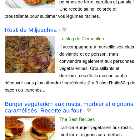
pommes de terre, carottes et panais !
Une recette saine, colorée et
croustillante pour sublimer vos légumes racines.
Rösti de Miljuschka
-
Le blog de Clementine
Il accompagnera à merveille vos plats
de viande et de poisson, mais
conviendra également aux personnes
végétariennes. Croustillants et
délicieux, ces röstis maison sont à
découvrir sans plus attendre !Ingrédients :2 à 3 càs d'huile30 g de
bacon ou tranches...
Burger végétarien aux röstis, morbier et oignons
caramélisés. Recette au four
-
The Best Recipes
L’article Burger végétarien aux röstis,
morbier et oignons caramélisés.