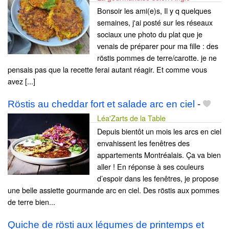
Bonsoir les ami(e)s, Il y q quelques
semaines, j'ai posté sur les réseaux
sociaux une photo du plat que je
venais de préparer pour ma fille : des
röstis pommes de terre/carotte. je ne
pensais pas que la recette ferai autant réagir. Et comme vous
avez [...]
Röstis au cheddar fort et salade arc en ciel
-
Léa'Zarts de la Table
Depuis bientôt un mois les arcs en ciel
envahissent les fenêtres des
appartements Montréalais. Ça va bien
aller ! En réponse à ses couleurs
d’espoir dans les fenêtres, je propose
une belle assiette gourmande arc en ciel. Des röstis aux pommes
de terre bien...
Quiche de rösti aux légumes de printemps et