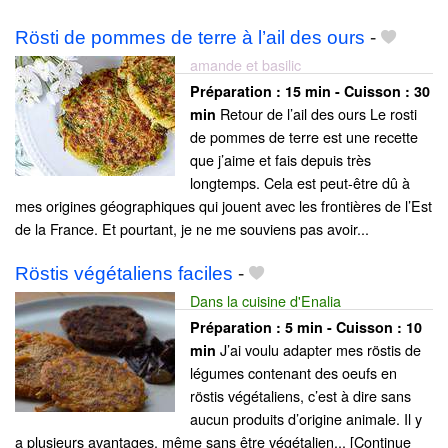
Rösti de pommes de terre à l’ail des ours
-
amande et basilic
Préparation :
15 min - Cuisson :
30
Retour de l’ail des ours Le rosti
min
de pommes de terre est une recette
que j’aime et fais depuis très
longtemps. Cela est peut-être dû à
mes origines géographiques qui jouent avec les frontières de l’Est
de la France. Et pourtant, je ne me souviens pas avoir...
Röstis végétaliens faciles
-
Dans la cuisine d'Enalia
Préparation :
5 min - Cuisson :
10
J’ai voulu adapter mes röstis de
min
légumes contenant des oeufs en
röstis végétaliens, c’est à dire sans
aucun produits d’origine animale. Il y
a plusieurs avantages, même sans être végétalien... [Continue