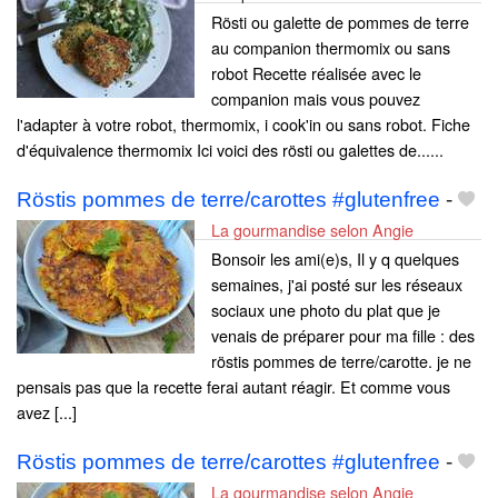
Rösti ou galette de pommes de terre
au companion thermomix ou sans
robot Recette réalisée avec le
companion mais vous pouvez
l'adapter à votre robot, thermomix, i cook'in ou sans robot. Fiche
d'équivalence thermomix Ici voici des rösti ou galettes de......
Röstis pommes de terre/carottes #glutenfree
-
La gourmandise selon Angie
Bonsoir les ami(e)s, Il y q quelques
semaines, j'ai posté sur les réseaux
sociaux une photo du plat que je
venais de préparer pour ma fille : des
röstis pommes de terre/carotte. je ne
pensais pas que la recette ferai autant réagir. Et comme vous
avez [...]
Röstis pommes de terre/carottes #glutenfree
-
La gourmandise selon Angie