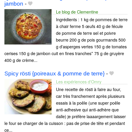
jambon
-
Le blog de Clementine
Ingrédients : 1 kg de pommes de terre
à chair ferme 5 œufs 40 g de fécule
de pomme de terre sel et poivre
beurre 200 g de pois gourmands 500
g d'asperges vertes 150 g de tomates
cerises 150 g de jambon cuit en fines tranches* 75 g de gruyère
400 g de crème...
Spicy rösti {poireaux & pomme de terre}
-
Les expériences d'Omry
Une recette de rösti à faire au four,
car très franchement après plusieurs
essais à la poêle (une super poêle
anti-adhesive qui anti-adhère que
dalle) je préfère laaaargement laisser
le four se charger de la cuisson : pas de prise de tête et pendant
ce...