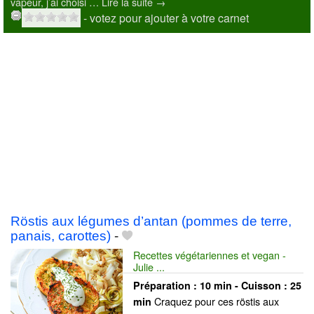
vapeur, j’ai choisi … Lire la suite →
- votez pour ajouter à votre carnet
Röstis aux légumes d’antan (pommes de terre,
panais, carottes)
-
Recettes végétariennes et vegan -
Julie ...
Préparation :
10 min - Cuisson :
25
Craquez pour ces röstis aux
min