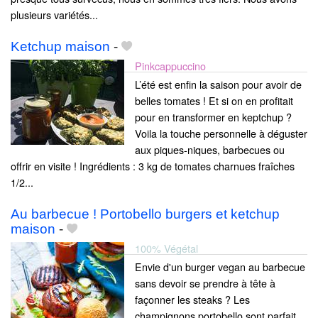
plusieurs variétés...
Ketchup maison
-
Pinkcappuccino
L’été est enfin la saison pour avoir de
belles tomates ! Et si on en profitait
pour en transformer en keptchup ?
Voila la touche personnelle à déguster
aux piques-niques, barbecues ou
offrir en visite ! Ingrédients : 3 kg de tomates charnues fraîches
1/2...
Au barbecue ! Portobello burgers et ketchup
maison
-
100% Végétal
Envie d'un burger vegan au barbecue
sans devoir se prendre à tête à
façonner les steaks ? Les
champignons portobello sont parfait