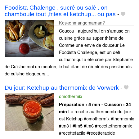
Foodista Chalenge , sucré ou salé , on
chamboule tout ,frites et ketchup... ou pas
-
Keskonmangemaman?
Coucou , aujourd'hui on s'amuse en
cuisine grâce au super thème de
Comme une envie de douceur Le
Foodista Challenge, est un défi
culinaire qui a été créé par Stéphanie
de Cuisine moi un mouton, le but étant de réunir des passionnés
de cuisine blogueurs...
Du jour: Ketchup au thermomix de Vorwerk
-
omothermix
Préparation :
5 min - Cuisson :
34
Le recette au thermomix du jour
min
est Ketchup #omothermix #thermomix
#tm31 #tm5 #tm6 #recettethermomix
#recettefacile #recetterapide