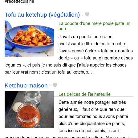
#recettecuisine
Tofu au ketchup (végétalien)
-
La popote d'une mère poule juste un
peu ...
J’avais un peu le fou rire en
choisissant le titre de cette recette,
j’avais pensé écrire « tofu aux nouilles
de riz » ou « tofu au gingembre et ses
légumes », et puis je me suis dit que j’allais appeler les choses
par leur vrai nom : c’est un tofu au ketchup...
Ketchup maison
-
Les délices de Reinefeuille
Cette année notre potager est très
généreux, il faut dire que rien que
pour les tomates nous avons planté
plus d'une cinquantaine de plants,
tous issus de nos semis, ils ont
presque tous survécus, nous en sommes très fiers. Nous avons