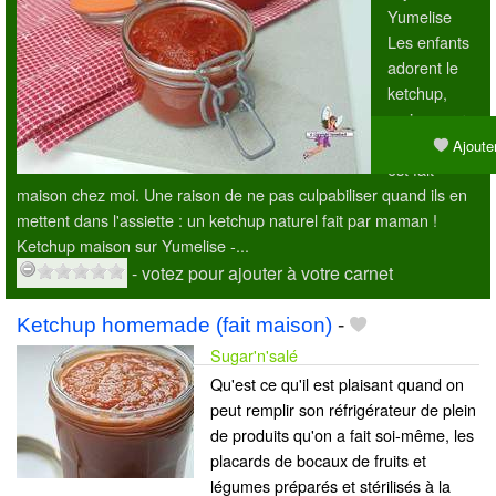
Yumelise
Les enfants
adorent le
ketchup,
mais encore
plus quand il
Ajouter
est fait
maison chez moi. Une raison de ne pas culpabiliser quand ils en
mettent dans l'assiette : un ketchup naturel fait par maman !
Ketchup maison sur Yumelise -...
- votez pour ajouter à votre carnet
Ketchup homemade (fait maison)
-
Sugar'n'salé
Qu'est ce qu'il est plaisant quand on
peut remplir son réfrigérateur de plein
de produits qu'on a fait soi-même, les
placards de bocaux de fruits et
légumes préparés et stérilisés à la