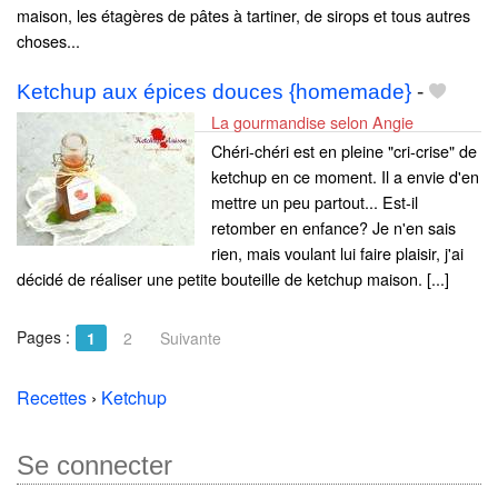
maison, les étagères de pâtes à tartiner, de sirops et tous autres
choses...
Ketchup aux épices douces {homemade}
-
La gourmandise selon Angie
Chéri-chéri est en pleine "cri-crise" de
ketchup en ce moment. Il a envie d'en
mettre un peu partout... Est-il
retomber en enfance? Je n'en sais
rien, mais voulant lui faire plaisir, j'ai
décidé de réaliser une petite bouteille de ketchup maison. [...]
Pages :
1
2
Suivante
Recettes
›
Ketchup
Se connecter