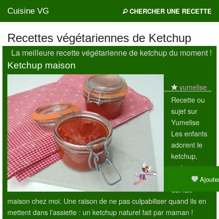
Cuisine VG
CHERCHER UNE RECETTE
Recettes végétariennes de Ketchup
La meilleure recette végétarienne de ketchup du moment !
Mes blogs préférés
Ketchup maison
yumelise
Recette ou
sujet sur
Yumelise
Les enfants
adorent le
ketchup,
mais encore
plus quand il
Ajouter
est fait
maison chez moi. Une raison de ne pas culpabiliser quand ils en
mettent dans l'assiette : un ketchup naturel fait par maman !