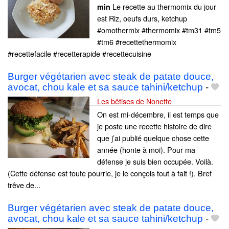
Le recette au thermomix du jour
min
est Riz, oeufs durs, ketchup
#omothermix #thermomix #tm31 #tm5
#tm6 #recettethermomix
#recettefacile #recetterapide #recettecuisine
Burger végétarien avec steak de patate douce,
avocat, chou kale et sa sauce tahini/ketchup
-
Les bêtises de Nonette
On est mi-décembre, il est temps que
je poste une recette histoire de dire
que j’ai publié quelque chose cette
année (honte à moi). Pour ma
défense je suis bien occupée. Voilà.
(Cette défense est toute pourrie, je le conçois tout à fait !). Bref
trêve de...
Burger végétarien avec steak de patate douce,
avocat, chou kale et sa sauce tahini/ketchup
-