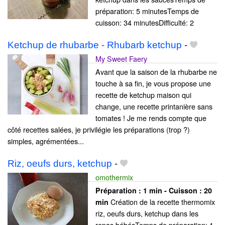
préparation: 5 minutesTemps de
cuisson: 34 minutesDifficulté: 2
Ketchup de rhubarbe - Rhubarb ketchup
-
My Sweet Faery
Avant que la saison de la rhubarbe ne
touche à sa fin, je vous propose une
recette de ketchup maison qui
change, une recette printanière sans
tomates ! Je me rends compte que
côté recettes salées, je privilégie les préparations (trop ?)
simples, agrémentées...
Riz, oeufs durs, ketchup
-
omothermix
Préparation :
1 min - Cuisson :
20
Création de la recette thermomix
min
riz, oeufs durs, ketchup dans les
repas bébésTemps de préparation: 1