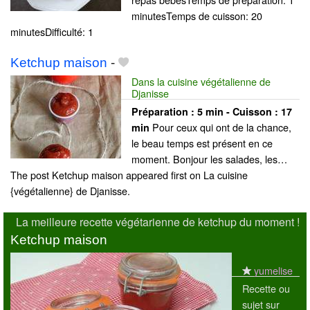
minutesTemps de cuisson: 20
minutesDifficulté: 1
Ketchup maison
-
Dans la cuisine végétalienne de
Djanisse
Préparation :
5 min - Cuisson :
17
Pour ceux qui ont de la chance,
min
le beau temps est présent en ce
moment. Bonjour les salades, les…
The post Ketchup maison appeared first on La cuisine
{végétalienne} de Djanisse.
La meilleure recette végétarienne de ketchup du moment !
Ketchup maison
yumelise
Recette ou
sujet sur