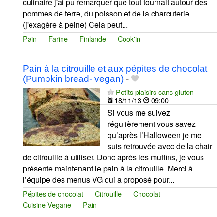
culinaire j'ai pu remarquer que tout tournait autour des
pommes de terre, du poisson et de la charcuterie...
(j'exagère à peine) Cela peut...
Pain
Farine
Finlande
Cook'in
Pain à la citrouille et aux pépites de chocolat
(Pumpkin bread- vegan)
-
Petits plaisirs sans gluten
18/11/13
09:00
Si vous me suivez
régulièrement vous savez
qu’après l’Halloween je me
suis retrouvée avec de la chair
de citrouille à utiliser. Donc après les muffins, je vous
présente maintenant le pain à la citrouille. Merci à
l’équipe des menus VG qui a proposé pour...
Pépites de chocolat
Citrouille
Chocolat
Cuisine Vegane
Pain