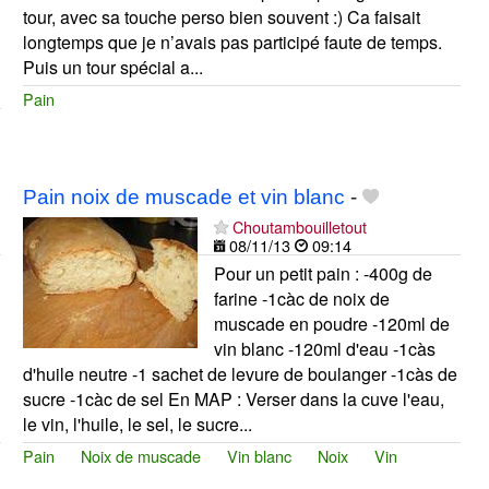
tour, avec sa touche perso bien souvent :) Ca faisait
longtemps que je n’avais pas participé faute de temps.
Puis un tour spécial a...
Pain
Pain noix de muscade et vin blanc
-
Choutambouilletout
08/11/13
09:14
Pour un petit pain : -400g de
farine -1càc de noix de
muscade en poudre -120ml de
vin blanc -120ml d'eau -1càs
d'huile neutre -1 sachet de levure de boulanger -1càs de
sucre -1càc de sel En MAP : Verser dans la cuve l'eau,
le vin, l'huile, le sel, le sucre...
Pain
Noix de muscade
Vin blanc
Noix
Vin