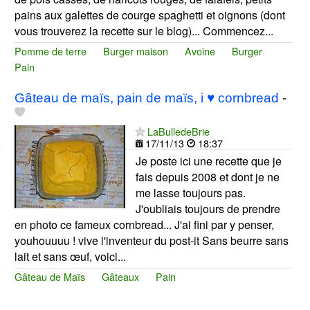
pains aux galettes de courge spaghetti et oignons (dont
vous trouverez la recette sur le blog)... Commencez...
Pomme de terre
Burger maison
Avoine
Burger
Pain
Gâteau de maïs, pain de maïs, i ♥ cornbread
-
LaBulledeBrie
17/11/13
18:37
Je poste ici une recette que je
fais depuis 2008 et dont je ne
me lasse toujours pas.
J'oubliais toujours de prendre
en photo ce fameux cornbread... J'ai fini par y penser,
youhouuuu ! vive l'inventeur du post-it Sans beurre sans
lait et sans œuf, voici...
Gâteau de Maïs
Gâteaux
Pain