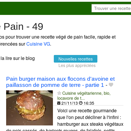
 Pain - 49
s pour trouver une recette végé de pain facile, rapide et
férencées sur
Cuisine VG
.
la lire sur le blog
Nouvelles recettes
Les plus appréciées
Pain burger maison aux flocons d'avoine et
paillasson de pomme de terre - partie 1
-
Cuisine végétarienne, bio,
locavore de t...
21/11/13
16:35
Voici une recette gourmande
que l'on peut décliner à l'infini :
hamburger aux steaks végétaux
de pois cassés, de haricots rouges, de falafels, petits