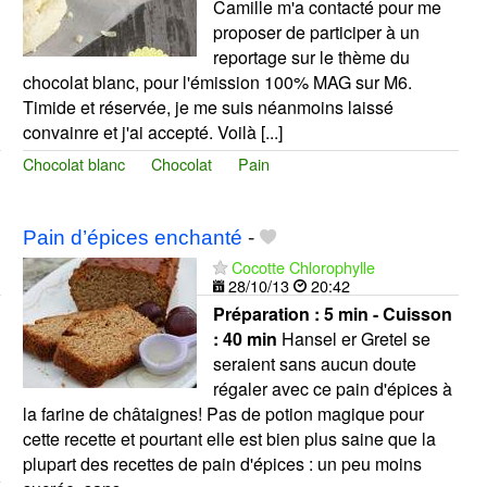
Camille m'a contacté pour me
proposer de participer à un
reportage sur le thème du
chocolat blanc, pour l'émission 100% MAG sur M6.
Timide et réservée, je me suis néanmoins laissé
convainre et j'ai accepté. Voilà [...]
Chocolat blanc
Chocolat
Pain
Pain d’épices enchanté
-
Cocotte Chlorophylle
28/10/13
20:42
Préparation :
5 min - Cuisson
:
40 min
Hansel er Gretel se
seraient sans aucun doute
régaler avec ce pain d'épices à
la farine de châtaignes! Pas de potion magique pour
cette recette et pourtant elle est bien plus saine que la
plupart des recettes de pain d'épices : un peu moins