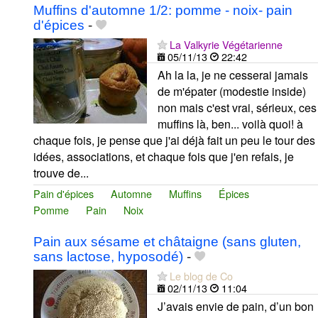
Muffins d'automne 1/2: pomme - noix- pain
d'épices
-
La Valkyrie Végétarienne
05/11/13
22:42
Ah la la, je ne cesserai jamais
de m'épater (modestie inside)
non mais c'est vrai, sérieux, ces
muffins là, ben... voilà quoi! à
chaque fois, je pense que j'ai déjà fait un peu le tour des
idées, associations, et chaque fois que j'en refais, je
trouve de...
Pain d'épices
Automne
Muffins
Épices
Pomme
Pain
Noix
Pain aux sésame et châtaigne (sans gluten,
sans lactose, hyposodé)
-
Le blog de Co
02/11/13
11:04
J’avais envie de pain, d’un bon