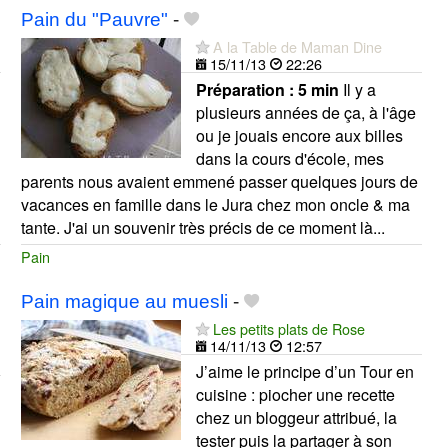
Pain du "Pauvre"
-
A la Table de Maman Dine
15/11/13
22:26
Préparation :
5 min
Il y a
plusieurs années de ça, à l'âge
ou je jouais encore aux billes
dans la cours d'école, mes
parents nous avaient emmené passer quelques jours de
vacances en famille dans le Jura chez mon oncle & ma
tante. J'ai un souvenir très précis de ce moment là...
Pain
Pain magique au muesli
-
Les petits plats de Rose
14/11/13
12:57
J’aime le principe d’un Tour en
cuisine : piocher une recette
chez un bloggeur attribué, la
tester puis la partager à son