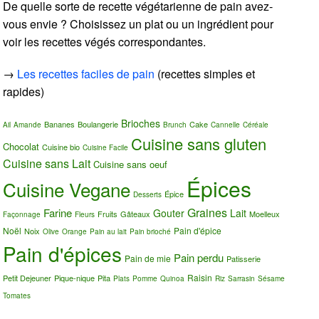
De quelle sorte de recette végétarienne de pain avez-
vous envie ? Choisissez un plat ou un ingrédient pour
voir les recettes végés correspondantes.
→
Les recettes faciles de pain
(recettes simples et
rapides)
Brioches
Bananes
Boulangerie
Cake
Ail
Amande
Brunch
Cannelle
Céréale
Cuisine sans gluten
Chocolat
Cuisine bio
Cuisine Facile
Cuisine sans Lait
Cuisine sans oeuf
Épices
Cuisine Vegane
Épice
Desserts
Graines
Farine
Gouter
Lait
Fruits
Gâteaux
Moelleux
Façonnage
Fleurs
Noël
Pain d'épice
Noix
Olive
Orange
Pain au lait
Pain brioché
Pain d'épices
Pain perdu
Pain de mie
Patisserie
Raisin
Petit Dejeuner
Pique-nique
Pita
Plats
Pomme
Quinoa
Riz
Sarrasin
Sésame
Tomates