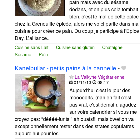
pain mais avec du sésame
dedans, et en plus cela tombait
bien, c’est le moi de cette épice
chez la Grenouille épicée, alors me voici partie dans ma
cuisine pour créer ce pain. Du coup je participe à l'Epice
Day. L’alliance...
Cuisine sans Lait
Cuisine sans gluten
Châtaigne
Sésame
Pain
Kanelbullar - petits pains à la cannelle
-
La Valkyrie Végétarienne
01/11/13
08:17
Aujourd'hui c'est le jour des
mooooorts. (nan en fait c'est
pas vrai, c'est demain. agadez
sur votre calendrier si vous me
croyez pas: "déééé-funts." ah ouais!!! mais bwef on va
exceptionnellement rester dans des strates populaires
aujourd'hui pour les...