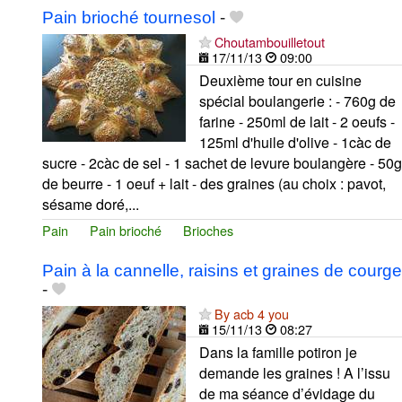
Pain brioché tournesol
-
Choutambouilletout
17/11/13
09:00
Deuxième tour en cuisine
spécial boulangerie : - 760g de
farine - 250ml de lait - 2 oeufs -
125ml d'huile d'olive - 1càc de
sucre - 2càc de sel - 1 sachet de levure boulangère - 50g
de beurre - 1 oeuf + lait - des graines (au choix : pavot,
sésame doré,...
Pain
Pain brioché
Brioches
Pain à la cannelle, raisins et graines de courge
-
By acb 4 you
15/11/13
08:27
Dans la famille potiron je
demande les graines ! A l’issu
de ma séance d’évidage du