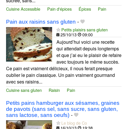
sucrée, sans...
Cuisine Accessible
Pain d'épices
Épices
Pain
Pain aux raisins sans gluten
-
Petits plaisirs sans gluten
25/10/13
09:00
Aujourd’hui voici une recette
qui attendait depuis longtemps
et que j’ai eu le plaisir de refaire
avec toujours le même succès.
Ce pain est vraiment délicieux, il nous ferait presque
oublier le pain classique. Un pain vraiment gourmand
avec ses raisins...
Cuisine sans gluten
Raisin
Pain
Petits pains hamburger aux sésames, graines
de pavots (sans sel, sans sucre, sans gluten,
sans lactose, sans oeufs)
-
Le blog de Co
16/10/13
19:38