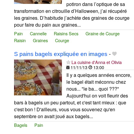
potiron dans l’optique de sa
transformation en citrouille d’Halloween, j’ai récupéré
les graines. D’habitude j’achète des graines de courge
pour faire du pain aux graines...
Pain
Cannelle
Raisins Secs
Graine de Courge
Raisin
Graines
Courge
S pains bagels expliquée en images
-
La cuisine d'Anna et Olivia
11/11/13
13:00
Il y a quelques années encore,
le bagel était méconnu chez
nous... "le ba... quoi ???"
Aujourd'hui on voit fleurir des
bars à bagels un peu partout, et c'est tant mieux : que
c'est bon ! D'ailleurs, vous vous souvenez qu'en
septembre on avait joué aux bagels...
Bagels
Pain